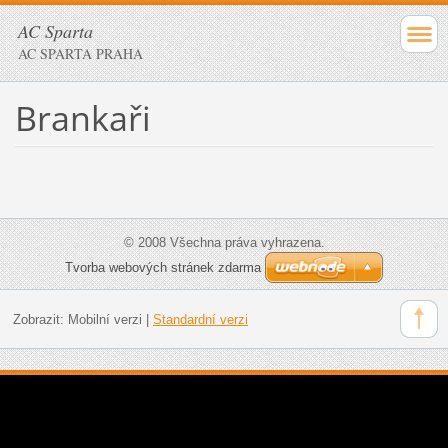
AC Sparta
AC SPARTA PRAHA
Brankaři
© 2008 Všechna práva vyhrazena.
Tvorba webových stránek zdarma
Zobrazit:
Mobilní verzi
|
Standardní verzi