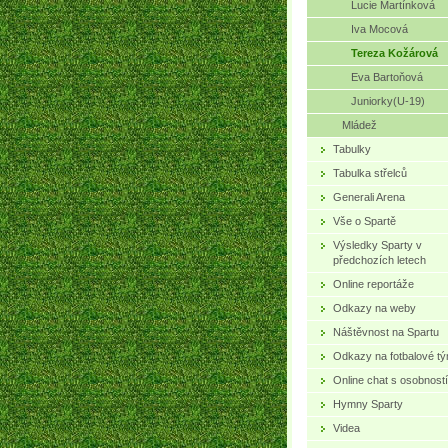
Lucie Martínková
Iva Mocová
Tereza Kožárová
Eva Bartoňová
Juniorky(U-19)
Mládež
Tabulky
Tabulka střelců
Generali Arena
Vše o Spartě
Výsledky Sparty v
předchozích letech
Online reportáže
Odkazy na weby
Náštěvnost na Spartu
Odkazy na fotbalové t
Online chat s osobností
Hymny Sparty
Videa