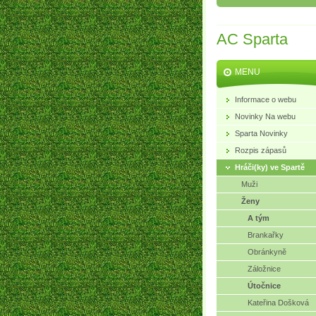
AC Sparta
MENU
Informace o webu
Novinky Na webu
Sparta Novinky
Rozpis zápasů
Hráči(ky) ve Spartě
Muži
Ženy
A tým
Brankařky
Obránkyně
Záložnice
Útočnice
Kateřina Došková