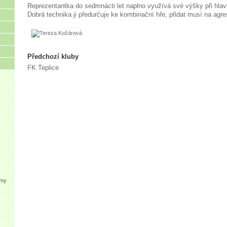
Reprezentantka do sedmnácti let naplno využívá své výšky při hlav
Dobrá technika ji předurčuje ke kombinační hře, přidat musí na agres
Předchozí kluby
FK Teplice
ýmy