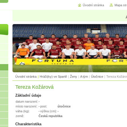
Úvodní stránka
Mapa st
Úvodní stránka
|
Hráči(ky) ve Spartě
|
Ženy
|
A tým
|
Útočnice
|
Tereza Kožáro
Tereza Kožárová
Základní údaje
datum narození:
-
místo narození:
-
post:
útočnice
váha (kg):
-
výška (cm):
-
země:
Česká republika
Charakteristika