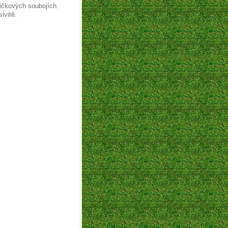
ičkových soubojích.
ivitě.