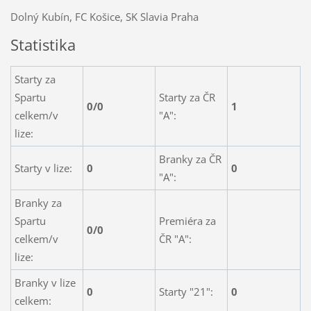
Dolný Kubín, FC Košice, SK Slavia Praha
Statistika
Starty za
Spartu
Starty za ČR
0/0
1
celkem/v
"A":
lize:
Branky za ČR
Starty v lize:
0
0
"A":
Branky za
Spartu
Premiéra za
0/0
celkem/v
ČR "A":
lize:
Branky v lize
0
Starty "21":
0
celkem: