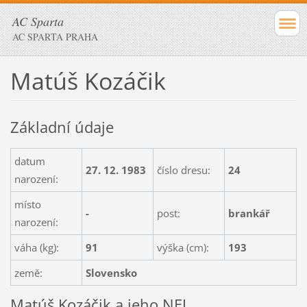
AC Sparta
AC SPARTA PRAHA
Matúš Kozáčik
Základní údaje
datum
27. 12. 1983
číslo dresu:
24
narození:
místo
-
post:
brankář
narození:
váha (kg):
91
výška (cm):
193
země:
Slovensko
Matúš Kozáčik a jeho NEJ