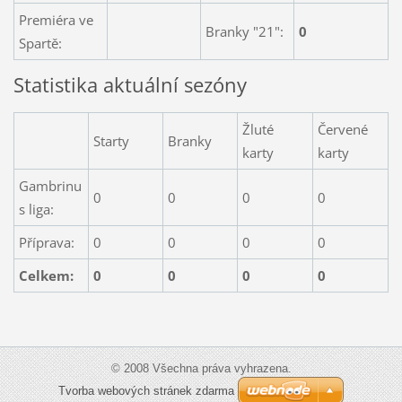
Premiéra ve
Branky "21":
0
Spartě:
Statistika aktuální sezóny
Žluté
Červené
Starty
Branky
karty
karty
Gambrinu
0
0
0
0
s liga:
Příprava:
0
0
0
0
Celkem:
0
0
0
0
© 2008 Všechna práva vyhrazena.
Tvorba webových stránek zdarma