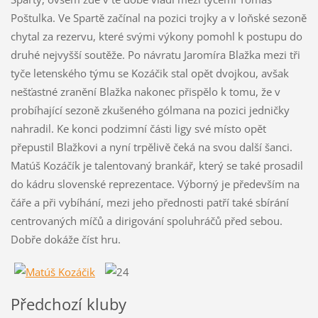
Poštulka. Ve Spartě začínal na pozici trojky a v loňské sezoně
chytal za rezervu, které svými výkony pomohl k postupu do
druhé nejvyšší soutěže. Po návratu Jaromíra Blažka mezi tři
tyče letenského týmu se Kozáčik stal opět dvojkou, avšak
nešťastné zranění Blažka nakonec přispělo k tomu, že v
probíhající sezoně zkušeného gólmana na pozici jedničky
nahradil. Ke konci podzimní části ligy své místo opět
přepustil Blažkovi a nyní trpělivě čeká na svou další šanci.
Matúš Kozáčík je talentovaný brankář, který se také prosadil
do kádru slovenské reprezentace. Výborný je především na
čáře a při vybíhání, mezi jeho přednosti patří také sbírání
centrovaných míčů a dirigování spoluhráčů před sebou.
Dobře dokáže číst hru.
Předchozí kluby