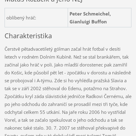
Peter Schmeichel,
oblíbený hráč:
Gianluigi Buffon
Charakteristika
Čerstvě pětadvacetiletý gólman začal hrát fotbal v desíti
letech v rodném Dolním Kubíně. Než se stal brankářem, tak
začínal jako hráč v poli. Jako mladší dorostenec pak zamířil
do Košic, kde působil pět let - zpočátku v dorostu a následně
se probojoval i A-týmu. Zde si ho vyhlédla pražská Slavia a
tak se v září 2002 stěhoval do Edenu, potažmo na Strahov.
Zpočátku kryl záda slávistické jedničce Radkovi Černému, ale
po jeho odchodu do zahraničí se prosadil mezi tři tyče, kde
odchytal celkem 55 utkání. Na jaře roku 2006 ho vystřídal
Vorel, a tak se začalo spekulovat o jeho odchodu a tak se
nakonec také stalo. 30. 7. 2007 se stěhoval překvapivě do
Sparty, ovšem zde v té době vládl mezi tyčemi Tomáš