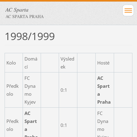
AC Sparta
AC SPARTA PRAHA
1998/1999
Domá
Výsled
Kolo
Hosté
cí
ek
FC
AC
Předk
Dyna
Spart
0:1
olo
mo
a
Kyjev
Praha
AC
FC
Předk
Spart
Dyna
0:1
olo
a
mo
Praha
Kyjev