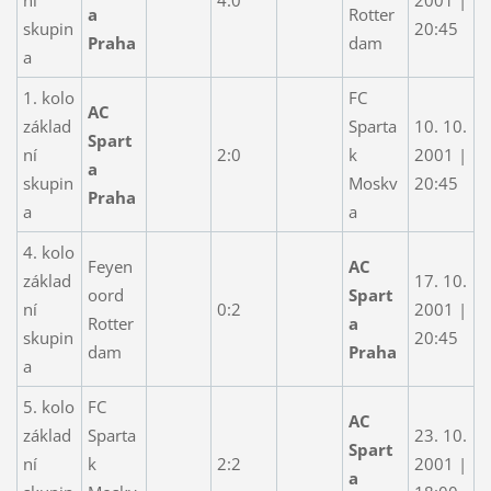
a
Rotter
skupin
20:45
Praha
dam
a
1. kolo
FC
AC
základ
Sparta
10. 10.
Spart
ní
2:0
k
2001 |
a
skupin
Moskv
20:45
Praha
a
a
4. kolo
Feyen
AC
základ
17. 10.
oord
Spart
ní
0:2
2001 |
Rotter
a
skupin
20:45
dam
Praha
a
5. kolo
FC
AC
základ
Sparta
23. 10.
Spart
ní
k
2:2
2001 |
a