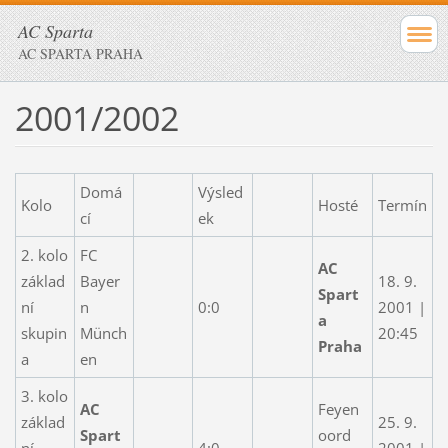
AC Sparta
AC SPARTA PRAHA
2001/2002
Domá
Výsled
Kolo
Hosté
Termín
cí
ek
2. kolo
FC
AC
základ
Bayer
18. 9.
Spart
ní
n
0:0
2001 |
a
skupin
Münch
20:45
Praha
a
en
3. kolo
AC
Feyen
základ
25. 9.
Spart
oord
ní
4:0
2001 |