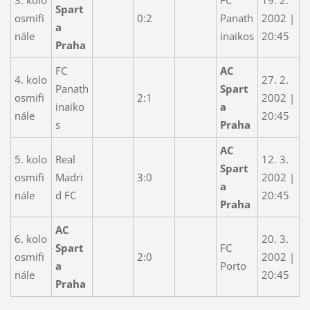
Spart
osmifi
0:2
Panath
2002 |
a
nále
inaikos
20:45
Praha
FC
AC
4. kolo
27. 2.
Panath
Spart
osmifi
2:1
2002 |
inaiko
a
nále
20:45
s
Praha
AC
5. kolo
Real
12. 3.
Spart
osmifi
Madri
3:0
2002 |
a
nále
d FC
20:45
Praha
AC
6. kolo
20. 3.
Spart
FC
osmifi
2:0
2002 |
a
Porto
nále
20:45
Praha