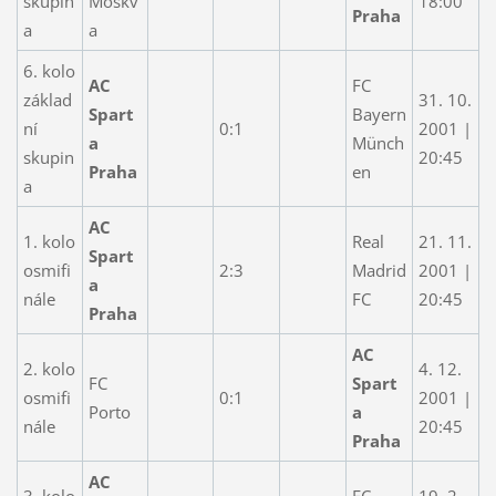
skupin
Moskv
18:00
Praha
a
a
6. kolo
AC
FC
základ
31. 10.
Spart
Bayern
ní
0:1
2001 |
a
Münch
skupin
20:45
Praha
en
a
AC
1. kolo
Real
21. 11.
Spart
osmifi
2:3
Madrid
2001 |
a
nále
FC
20:45
Praha
AC
2. kolo
4. 12.
FC
Spart
osmifi
0:1
2001 |
Porto
a
nále
20:45
Praha
AC
3. kolo
FC
19. 2.