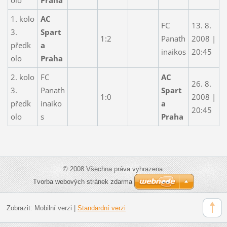
1. kolo
AC
FC
13. 8.
3.
Spart
1:2
Panath
2008 |
předk
a
inaikos
20:45
olo
Praha
2. kolo
FC
AC
26. 8.
3.
Panath
Spart
1:0
2008 |
předk
inaiko
a
20:45
olo
s
Praha
© 2008 Všechna práva vyhrazena.
Tvorba webových stránek zdarma
Zobrazit:
Mobilní verzi
|
Standardní verzi