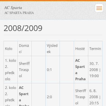
AC Sparta
AC SPARTA PRAHA
2008/2009
Domá
Výsled
Kolo
Hosté
Termín
cí
ek
1. kolo
AC
Sheriff
30. 7.
2.
Spart
Tirasp
0:1
2008 |
předk
a
ol
19:00
olo
Praha
2. kolo
AC
Sheriff
6. 8.
2.
Spart
2:0
Tirasp
2008 |
předk
a
ol
20:15
olo
Praha