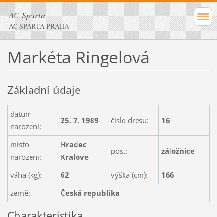
AC Sparta
AC SPARTA PRAHA
Markéta Ringelová
Základní údaje
datum
25. 7. 1989
číslo dresu:
16
narození:
místo
Hradec
post:
záložnice
narození:
Králové
váha (kg):
62
výška (cm):
166
země:
Česká republika
Charakteristika