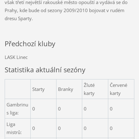
však třetí největší rakouské město opouští a vydává se do
Prahy, kde bude od sezony 2009/2010 bojovat v rudém
dresu Sparty.
Předchozí kluby
LASK Linec
Statistika aktuální sezóny
Žluté
Červené
Starty
Branky
karty
karty
Gambrinu
0
0
0
0
s liga:
Liga
0
0
0
0
mistrů: