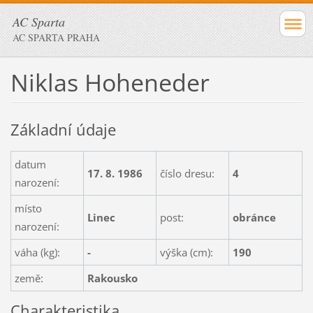
AC Sparta
AC SPARTA PRAHA
Niklas Hoheneder
Základní údaje
datum
17. 8. 1986
číslo dresu:
4
narození:
místo
Linec
post:
obránce
narození:
váha (kg):
-
výška (cm):
190
země:
Rakousko
Charakteristika