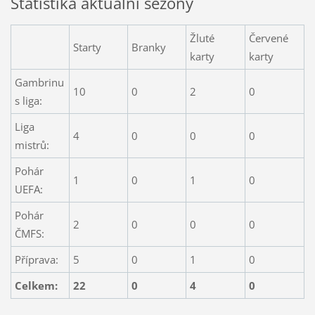
Statistika aktuální sezóny
Žluté
Červené
Starty
Branky
karty
karty
Gambrinu
10
0
2
0
s liga:
Liga
4
0
0
0
mistrů:
Pohár
1
0
1
0
UEFA:
Pohár
2
0
0
0
ČMFS:
Příprava:
5
0
1
0
Celkem:
22
0
4
0