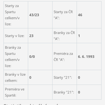
Starty za
Spartu
Starty za ČR
43/23
46
celkem/v
"A":
lize:
Branky za ČR
Starty v lize:
23
1
"A":
Branky za
Spartu
Premiéra za
0/0
6. 6. 1993
celkem/v
ČR "A":
lize:
Branky v lize
0
Starty "21":
0
celkem:
Premiéra ve
Branky "21":
0
Spartě: