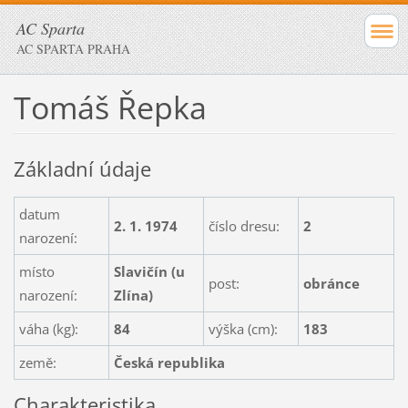
AC Sparta
AC SPARTA PRAHA
Tomáš Řepka
Základní údaje
datum
2. 1. 1974
číslo dresu:
2
narození:
místo
Slavičín (u
post:
obránce
narození:
Zlína)
váha (kg):
84
výška (cm):
183
země:
Česká republika
Charakteristika