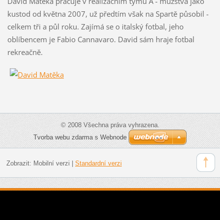
David Matěka pracuje v realizačním týmu A - mužstva jako
kustod od května 2007, už předtím však na Spartě působil -
celkem tři a půl roku. Zajímá se o italský fotbal, jeho
oblíbencem je Fabio Cannavaro. David sám hraje fotbal
rekreačně.
© 2008 Všechna práva vyhrazena.
Tvorba webu zdarma s Webnode
Zobrazit:
Mobilní verzi
|
Standardní verzi