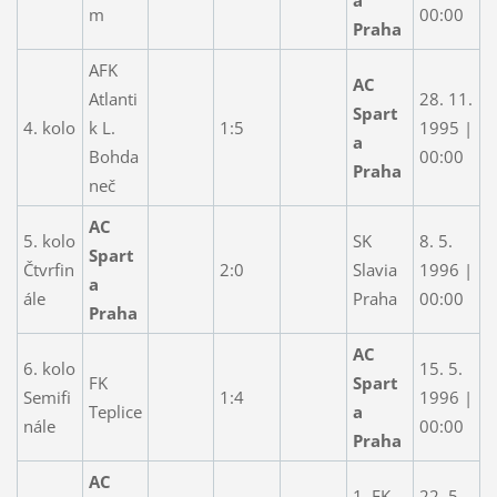
m
00:00
Praha
AFK
AC
Atlanti
28. 11.
Spart
4. kolo
k L.
1:5
1995 |
a
Bohda
00:00
Praha
neč
AC
5. kolo
SK
8. 5.
Spart
Čtvrfin
2:0
Slavia
1996 |
a
ále
Praha
00:00
Praha
AC
6. kolo
15. 5.
FK
Spart
Semifi
1:4
1996 |
Teplice
a
nále
00:00
Praha
AC
1. FK
22. 5.