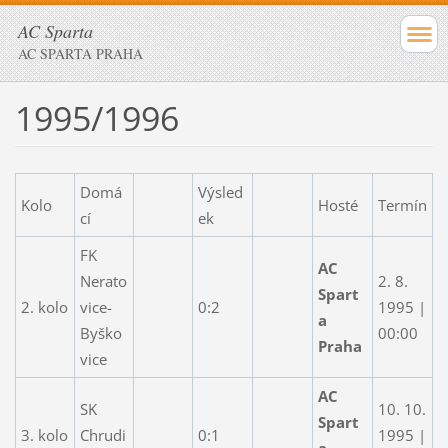
AC Sparta
AC SPARTA PRAHA
1995/1996
Domá
Výsled
Kolo
Hosté
Termín
cí
ek
FK
AC
Nerato
2. 8.
Spart
2. kolo
vice-
0:2
1995 |
a
Byško
00:00
Praha
vice
AC
SK
10. 10.
Spart
3. kolo
Chrudi
0:1
1995 |
a