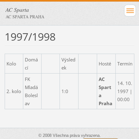
AC Sparta
AC SPARTA PRAHA
1997/1998
Domá
Výsled
Kolo
Hosté
Termín
cí
ek
FK
AC
14. 10.
Mladá
Spart
2. kolo
1:0
1997 |
Bolesl
a
00:00
av
Praha
© 2008 Všechna práva vyhrazena.