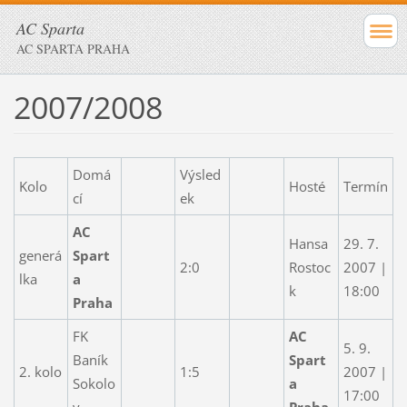
AC Sparta
AC SPARTA PRAHA
2007/2008
Domá
Výsled
Kolo
Hosté
Termín
cí
ek
AC
Hansa
29. 7.
generá
Spart
2:0
Rostoc
2007 |
lka
a
k
18:00
Praha
FK
AC
5. 9.
Baník
Spart
2. kolo
1:5
2007 |
Sokolo
a
17:00
v
Praha