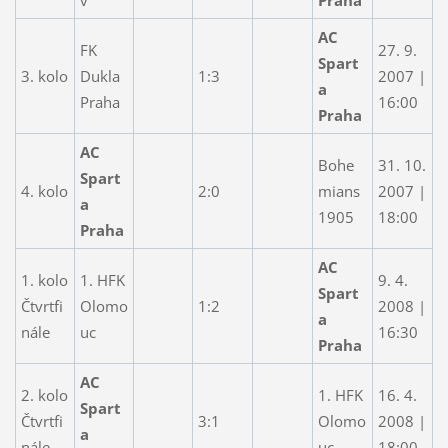
AC
FK
27. 9.
Spart
3. kolo
Dukla
1:3
2007 |
a
Praha
16:00
Praha
AC
Bohe
31. 10.
Spart
4. kolo
2:0
mians
2007 |
a
1905
18:00
Praha
AC
1. kolo
1. HFK
9. 4.
Spart
Čtvrtfi
Olomo
1:2
2008 |
a
nále
uc
16:30
Praha
AC
2. kolo
1. HFK
16. 4.
Spart
Čtvrtfi
3:1
Olomo
2008 |
a
nále
uc
18:00