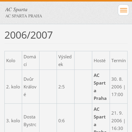
AC Sparta
AC SPARTA PRAHA
2006/2007
Domá
Výsled
Kolo
Hosté
Termín
cí
ek
AC
Dvůr
30. 8.
Spart
2. kolo
Králov
2:5
2006 |
a
é
17:00
Praha
AC
21. 9.
Dosta
Spart
3. kolo
0:6
2006 |
Bystrc
a
16:30
Praha