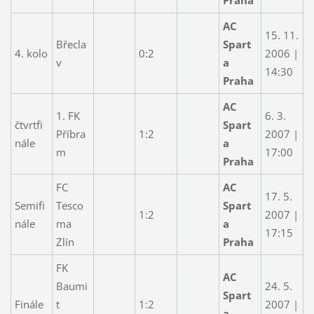
AC
15. 11.
Břecla
Spart
4. kolo
0:2
2006 |
v
a
14:30
Praha
AC
1. FK
6. 3.
čtvrtfi
Spart
Příbra
1:2
2007 |
nále
a
m
17:00
Praha
FC
AC
17. 5.
Semifi
Tesco
Spart
1:2
2007 |
nále
ma
a
17:15
Zlín
Praha
FK
AC
Baumi
24. 5.
Spart
Finále
t
1:2
2007 |
a