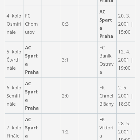
AC
4. kolo
FC
20. 3.
Spart
Osmifi
Chom
0:3
2001 |
a
nále
utov
15:00
Praha
AC
FC
5. kolo
12. 4.
Spart
Baník
Čtvrtfi
3:1
2001 |
a
Ostrav
nále
19:00
Praha
a
AC
6. kolo
FK
2. 5.
Spart
Semifi
2:0
Chmel
2001 |
a
nále
Blšany
18:30
Praha
AC
FK
28. 5.
7. kolo
Spart
Viktori
1:2
2001 |
Finále
a
a
19:00