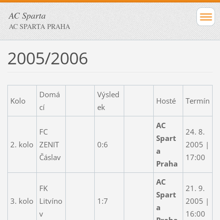
AC Sparta
AC SPARTA PRAHA
2005/2006
Domá
Výsled
Kolo
Hosté
Termín
cí
ek
AC
FC
24. 8.
Spart
2. kolo
ZENIT
0:6
2005 |
a
Čáslav
17:00
Praha
AC
FK
21. 9.
Spart
3. kolo
Litvíno
1:7
2005 |
a
v
16:00
Praha