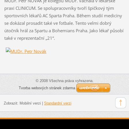
MUDr. Petr NOVÁK je kolegou MUDr. Váchala v lékařské
praxi CLINICUM. Se spolupracovníky tvoří špičkový tým
sportovních lékařů AC Sparta Praha. Během studií medicíny
se dokázal prosadit také ve fotbale. Tento velmi dobrý
útočník hrál za Spartu a Bohemians Praha. Jako lékař působí
také v reprezentační „21“.
© 2008 Všechna práva vyhrazena.
Tvorba webových stránek zdarma
Zobrazit:
Mobilní verzi
|
Standardní verzi