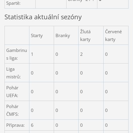
Spartě:
Statistika aktuální sezóny
Žlutá
Červené
Starty
Branky
karty
karty
Gambrinu
1
0
2
0
s liga:
Liga
0
0
0
0
mistrů:
Pohár
0
0
0
0
UEFA:
Pohár
0
0
0
0
ČMFS:
Příprava:
6
0
0
0