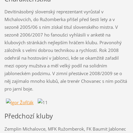
Devítinásobný slovenský reprezentant vyrůstal v
Michalovcích, do Ružomberka přišel před šesti lety a v
sezoně 2005/06 s ním získal titul slovenského mistra. V
sezoně 2006/2007 ho fanoušci vyhlásili v anketě na
klubových stránkách nejlepším hráčem klubu. Pravonohý
záložník s velmi dobrou technikou a rychlostí. Rok 2008
odehrál na hostování v Jablonci, kde se okamžitě zařadil
mezi opory mužstva a měl velký podíl na solidním
jabloneckém podzimu. V zimní přestávce 2008/2009 se o
něj zajímalo mnoho klubů, ale trenér Chovanec s ním počítá
pro jarní boje.
Předchozí kluby
Zemplin Michalovce, MFK Ružomberok, FK Baumit Jablonec