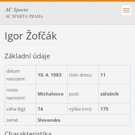
AC Sparta
AC SPARTA PRAHA
Igor Žofčák
Základní údaje
datum
10. 4. 1983
číslo dresu:
11
narození:
místo
Michalovce
post:
záložník
narození:
váha (kg):
74
výška (cm):
175
země:
Slovensko
Charakteristika