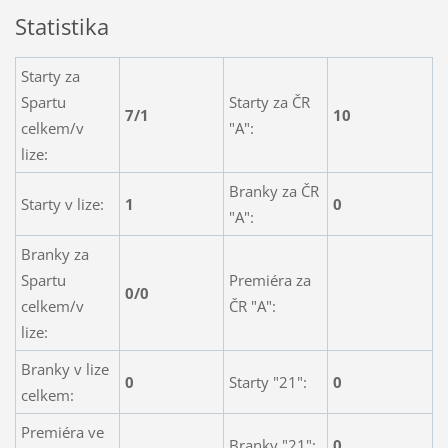
Statistika
Starty za
Spartu
Starty za ČR
7/1
10
celkem/v
"A":
lize:
Branky za ČR
Starty v lize:
1
0
"A":
Branky za
Spartu
Premiéra za
0/0
celkem/v
ČR "A":
lize:
Branky v lize
0
Starty "21":
0
celkem:
Premiéra ve
Branky "21":
0