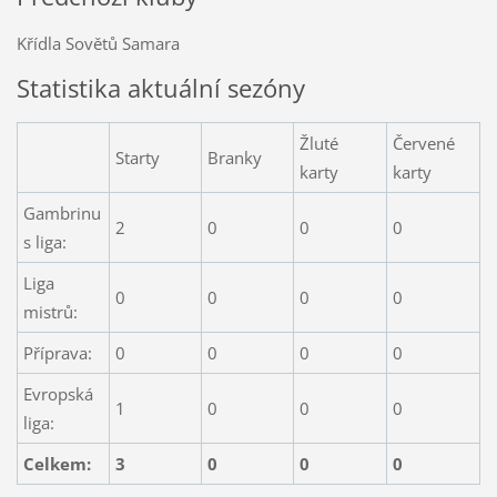
Křídla Sovětů Samara
Statistika aktuální sezóny
Žluté
Červené
Starty
Branky
karty
karty
Gambrinu
2
0
0
0
s liga:
Liga
0
0
0
0
mistrů:
Příprava:
0
0
0
0
Evropská
1
0
0
0
liga:
Celkem:
3
0
0
0