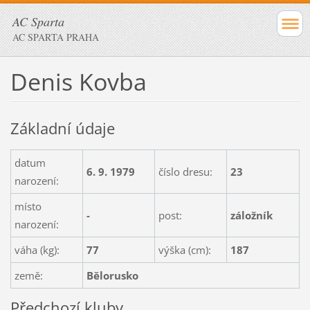
AC Sparta
AC SPARTA PRAHA
Denis Kovba
Základní údaje
datum
6. 9. 1979
číslo dresu:
23
narození:
místo
-
post:
záložník
narození:
váha (kg):
77
výška (cm):
187
země:
Bělorusko
Předchozí kluby