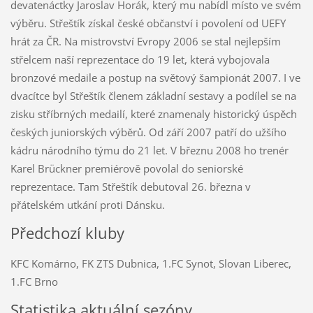
devatenáctky Jaroslav Horák, který mu nabídl místo ve svém
výběru. Střeštík získal české občanství i povolení od UEFY
hrát za ČR. Na mistrovství Evropy 2006 se stal nejlepším
střelcem naší reprezentace do 19 let, která vybojovala
bronzové medaile a postup na světový šampionát 2007. I ve
dvacítce byl Střeštík členem základní sestavy a podílel se na
zisku stříbrných medailí, které znamenaly historický úspěch
českých juniorských výběrů. Od září 2007 patří do užšího
kádru národního týmu do 21 let. V březnu 2008 ho trenér
Karel Brückner premiérově povolal do seniorské
reprezentace. Tam Střeštík debutoval 26. března v
přátelském utkání proti Dánsku.
Předchozí kluby
KFC Komárno, FK ZTS Dubnica, 1.FC Synot, Slovan Liberec,
1.FC Brno
Statistika aktuální sezóny