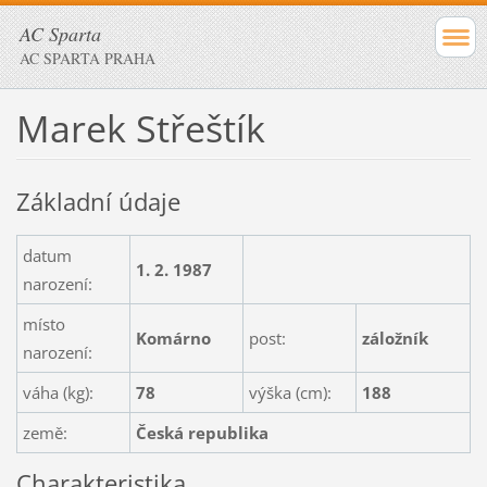
AC Sparta
AC SPARTA PRAHA
Marek Střeštík
Základní údaje
datum
1. 2. 1987
narození:
místo
Komárno
post:
záložník
narození:
váha (kg):
78
výška (cm):
188
země:
Česká republika
Charakteristika