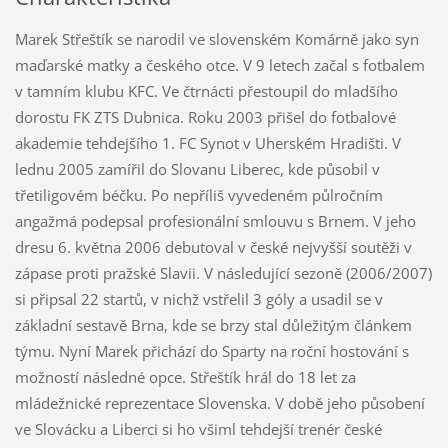
Marek Střeštík se narodil ve slovenském Komárně jako syn
maďarské matky a českého otce. V 9 letech začal s fotbalem
v tamním klubu KFC. Ve čtrnácti přestoupil do mladšího
dorostu FK ZTS Dubnica. Roku 2003 přišel do fotbalové
akademie tehdejšího 1. FC Synot v Uherském Hradišti. V
lednu 2005 zamířil do Slovanu Liberec, kde působil v
třetiligovém béčku. Po nepříliš vyvedeném půlročním
angažmá podepsal profesionální smlouvu s Brnem. V jeho
dresu 6. května 2006 debutoval v české nejvyšší soutěži v
zápase proti pražské Slavii. V následující sezoně (2006/2007)
si připsal 22 startů, v nichž vstřelil 3 góly a usadil se v
základní sestavě Brna, kde se brzy stal důležitým článkem
týmu. Nyní Marek přichází do Sparty na roční hostování s
možností následné opce. Střeštík hrál do 18 let za
mládežnické reprezentace Slovenska. V době jeho působení
ve Slovácku a Liberci si ho všiml tehdejší trenér české