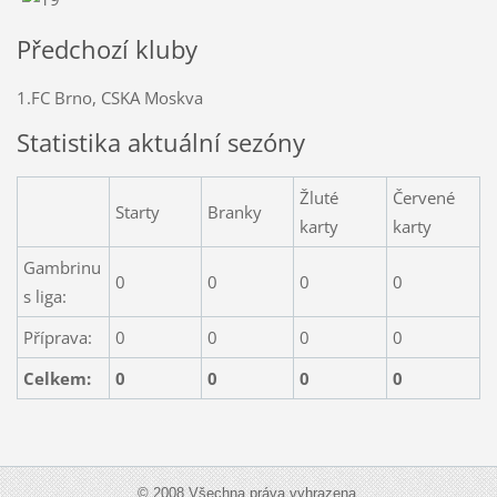
Předchozí kluby
1.FC Brno, CSKA Moskva
Statistika aktuální sezóny
Žluté
Červené
Starty
Branky
karty
karty
Gambrinu
0
0
0
0
s liga:
Příprava:
0
0
0
0
Celkem:
0
0
0
0
© 2008 Všechna práva vyhrazena.