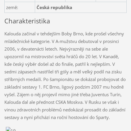
země:
Česká republika
Charakteristika
Kalouda začínal v tehdejším Boby Brno, kde prošel všechny
mládežnické kategorie. V A-mužstvu debutoval v prosinci
2006, v devatenácti letech. Nejvýrazněji na sebe ale
upozornil na mistrovství světa hráčů do 20 let. V Kanadě,
kde český výběr došel až do finále, patřil k nejlepším. V
sedmi zápasech nastřílel tři góly a měl velký podíl na zisku
stříbrných medailí. Po šampionátu se dokázal probojovat do
základní sestavy 1. FC Brno, ligový podzim 2007 mu hodně
vyšel. Zájem o něj projevil mimo jiné třeba Juventus Turín,
Kalouda dal ale přednost CSKA Moskva. V Rusku se však i
vinou zdravotních problémů nedokázal prosadit do základní
sestavy a nyní přichází na roční hostování do Sparty.