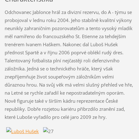
Odchovanec Jablonce hrál za divizní rezervu, do A - týmu se
probojoval v lednu roku 2004. Jeho stabilně kvalitní výkony
neunikly zahraničním pozorovatelům a tento vysoký mladík
měl namířeno do francouzského St. Etienne za tehdejším
trenérem Ivanem Haškem. Nakonec dal Luboš Hušek
přednost Spartě a v říjnu 2006 poprvé oblékl rudý dres.
Talentovaný fotbalista plní nejčastěji roli defenzivního
záložníka. Jedná se o technického hráče, který však
znepříjemňuje život soupeřovým záložníkům velmi
důraznou hrou. Na svůj věk má velmi slušný přehled ve hře,
na Letné se rychle zařadil ke nepostradatelným oporám.
Nově figuruje také v šírším kádru reprezentace České
republiky. Dobře rozjetou kariéru přibrzdilo zranění zad,
které Luboše vyřadilo pro celé jaro 2009 ze hry.