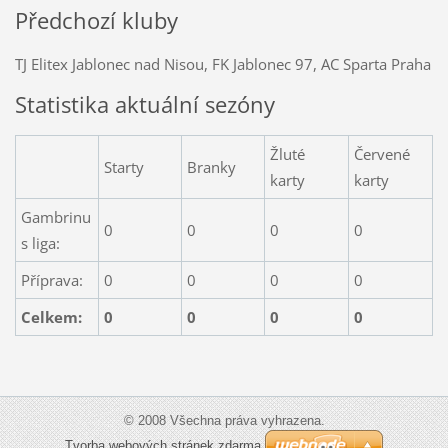
Předchozí kluby
TJ Elitex Jablonec nad Nisou, FK Jablonec 97, AC Sparta Praha
Statistika aktuální sezóny
Žluté
Červené
Starty
Branky
karty
karty
Gambrinu
0
0
0
0
s liga:
Příprava:
0
0
0
0
Celkem:
0
0
0
0
© 2008 Všechna práva vyhrazena.
Tvorba webových stránek zdarma