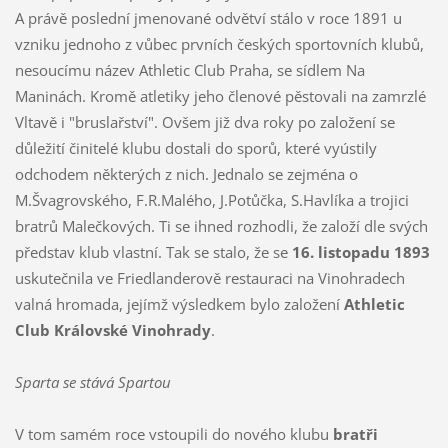
A právě poslední jmenované odvětví stálo v roce 1891 u
vzniku jednoho z vůbec prvních českých sportovních klubů,
nesoucímu název Athletic Club Praha, se sídlem Na
Maninách. Kromě atletiky jeho členové pěstovali na zamrzlé
Vltavě i "bruslařství". Ovšem již dva roky po založení se
důležití činitelé klubu dostali do sporů, které vyústily
odchodem některých z nich. Jednalo se zejména o
M.Švagrovského, F.R.Malého, J.Potůčka, S.Havlíka a trojici
bratrů Malečkových. Ti se ihned rozhodli, že založí dle svých
představ klub vlastní. Tak se stalo, že se
16. listopadu 1893
uskutečnila ve Friedlanderově restauraci na Vinohradech
valná hromada, jejímž výsledkem bylo založení
Athletic
Club Královské Vinohrady
.
Sparta se stává Spartou
V tom samém roce vstoupili do nového klubu
bratři