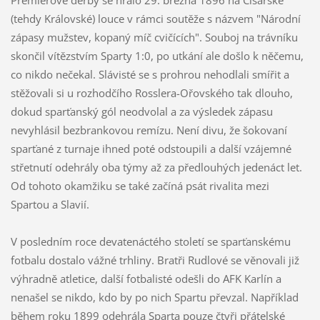
(tehdy Královské) louce v rámci soutěže s názvem "Národní
zápasy mužstev, kopaný míč cvičících". Souboj na trávníku
skončil vítězstvím Sparty 1:0, po utkání ale došlo k něčemu,
co nikdo nečekal. Slávisté se s prohrou nehodlali smířit a
stěžovali si u rozhodčího Rosslera-Ořovského tak dlouho,
dokud sparťanský gól neodvolal a za výsledek zápasu
nevyhlásil bezbrankovou remízu. Není divu, že šokovaní
sparťané z turnaje ihned poté odstoupili a další vzájemné
střetnutí odehrály oba týmy až za předlouhých jedenáct let.
Od tohoto okamžiku se také začíná psát rivalita mezi
Spartou a Slavií.
V posledním roce devatenáctého století se sparťanskému
fotbalu dostalo vážné trhliny. Bratři Rudlové se věnovali již
výhradně atletice, další fotbalisté odešli do AFK Karlín a
nenašel se nikdo, kdo by po nich Spartu převzal. Například
během roku 1899 odehrála Sparta pouze čtyři přátelské