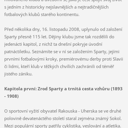
s jedním z historicky nejslavnějších a nejtradičnějších
fotbalových klubů starého kontinentu.
Před několika dny, 16. listopadu 2008, uplynulo od založení
Sparty přesně 115 let. Dějiny klubu jsme tak rozdělili do
jedenácti kapitol, z nichž ta dnešní pokryje úvodní
patnáctiletku. Seznámíte se v ní se založením Sparty, jejími
prvními fotbalovými kroky, premiérovému derby proti Slavii
či lidmi, kteří klub v těžkých chvílích zachránili od téměř
jistého zániku.
Kapitola první: Zrod Sparty a trnitá cesta vzhůru (1893
- 1908)
O sportovní vyžití obyvatel Rakouska - Uherska se ve druhé
polovině devatenáctého století staral zejména známý Sokol.
Mezi populární sporty patřily cyklistika, veslování a atletika.