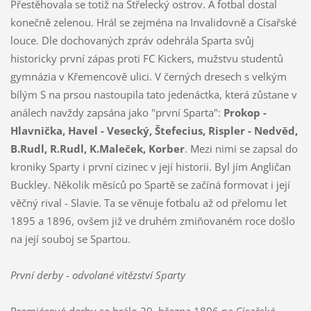
Přestěhovala se totiž na Střelecký ostrov. A fotbal dostal
konečně zelenou. Hrál se zejména na Invalidovně a Císařské
louce. Dle dochovaných zpráv odehrála Sparta svůj
historicky první zápas proti FC Kickers, mužstvu studentů
gymnázia v Křemencově ulici. V černých dresech s velkým
bílým S na prsou nastoupila tato jedenáctka, která zůstane v
análech navždy zapsána jako "první Sparta":
Prokop -
Hlavnička, Havel - Vesecký, Štefecius, Rispler - Nedvěd,
B.Rudl, R.Rudl, K.Maleček, Korber
. Mezi nimi se zapsal do
kroniky Sparty i první cizinec v její historii. Byl jím Angličan
Buckley. Několik měsíců po Spartě se začíná formovat i její
věčný rival - Slavie. Ta se věnuje fotbalu až od přelomu let
1895 a 1896, ovšem již ve druhém zmiňovaném roce došlo
na její souboj se Spartou.
První derby - odvolané vítězství Sparty
Premiérové derby se hrálo 29. března 1896 na Císařské