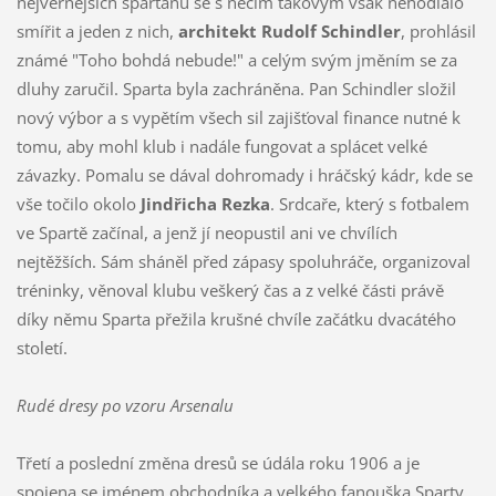
nejvěrnějších sparťanů se s něčím takovým však nehodlalo
smířit a jeden z nich,
architekt Rudolf Schindler
, prohlásil
známé "Toho bohdá nebude!" a celým svým jměním se za
dluhy zaručil. Sparta byla zachráněna. Pan Schindler složil
nový výbor a s vypětím všech sil zajišťoval finance nutné k
tomu, aby mohl klub i nadále fungovat a splácet velké
závazky. Pomalu se dával dohromady i hráčský kádr, kde se
vše točilo okolo
Jindřicha Rezka
. Srdcaře, který s fotbalem
ve Spartě začínal, a jenž jí neopustil ani ve chvílích
nejtěžších. Sám sháněl před zápasy spoluhráče, organizoval
tréninky, věnoval klubu veškerý čas a z velké části právě
díky němu Sparta přežila krušné chvíle začátku dvacátého
století.
Rudé dresy po vzoru Arsenalu
Třetí a poslední změna dresů se údála roku 1906 a je
spojena se jménem obchodníka a velkého fanouška Sparty,