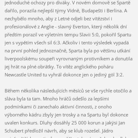
jednoduché ochozy pro diváky. V novém domově se Spartě
dařilo, porazila nejlepší týmy Vídně, Budapešti i Berlína. A
nechybělo mnoho, aby z Letné odjeli bez vítězství i
profesionálové z Anglie - slavný Everton, který několik dní
předtím porazil ve výletním tempu Slavii 5:0, pokořil Spartu
jen s vypětím všech sil 6:3. Ačkoliv i tento výsledek vypadá
na první pohled jednoznačně, Sparta byla po většinu utkání
liverpoolskému soupeři vyrovnaným protivníkem a donutila
jej hrát na plné obrátky. To vítěz anglického poháru
Newcastle United tu vyhrál dokonce jen o jediný gól 3:2.
Během několika následujících měsíců se vše rychle otočilo a
sláva byla ta tam. Mnoho hráčů odešlo za lepšími
podmínkami či zanechalo aktivní činnosti, z onoho
výborného kádru zbyly jen trosky a na Spartu byl dokonce
uvalen konkurs. Dluhy dosáhly 25 000 korun a jakýsi Jan
Schubert předložil návrh, aby se klub rozešel. Jádro