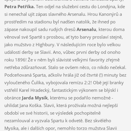
Petra Petříka.
Ten odjel na služební cestu do Londýna, kde
si nenechal ujít zápas slavného Arsenalu. Hrou Kanonýrů a
prostředím na stadionu byl nadšen natolik, že ihned po
zápase nakoupil sadu rudých dresů
Arsenalu
, kterou doma
věnoval své Spartě s prosbou, ať tyto barvy proslaví stejně,
jako mužstvo z Highbury. V následujícím roce bylo velkou
událostí derby se Slavií. Ano, vůbec první derby od onoho
roku 1896! Že v něm byli slávisté velkými favority zřejmě
netřeba zdůrazňovat. Stalo se ovšem něco, co nikdo nečekal.
Podceňovaná Sparta, ačkoliv hrála již od čtvrté (!) minuty bez
vyloučeného Čulíka, vybojovala remízu 2:2! Obě její branky
vstřelil Karel Hradecký, fantastickým výkonem se blýskl i
obránce
Jarda Mysík
, kterému se podařilo nemožné -
uhlídat Jana Koška. Slavii, která prožívala možná nejlepší
období ve své historii, se výsledek pochopitelně
nezamlouval a vyzvala Spartu k odvetě. Bez skvělého
Mysíka, ale i dalších opor, nemohlo torzo mužstva Slavii