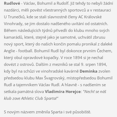
Rudlové
- Václav, Bohumil a Rudolf. Již tehdy to nebyli žádní
nazdárci, měli pověst všestranných sportovců a v restauraci
U Trunečků, kde se stali slavnostně členy AC Královské
Vinohrady, se jim dostalo nadšeného uvítání od ostatních.
Během následujících týdnů přivedli do klubu mnoho svých
kamarádů, které, stejně jako je samotné, uchvátil zbrusu
nový sport, který do našich končin pomalu pronikal z daleké
Anglie - football. Bohumil Rudl byl dokonce prvním Čechem,
který obul opravdové kopačky. V roce 1894 si je nechal
dovézt z ostrovů. Dalším z mezníků se stal 9. srpen 1894,
kdy byl na schůzi ve vinohradské kavárně
Demínka
zvolen
předsedou klubu Max Švagrovský, místopředsedou Bohumil
Rudl a tajemníkem Václav Rudl. A hlavně - s nadšením se
setkala památná slova
Vladimíra Horejce
:
"Nechť se náš
klub zove Athletic Club Sparta!"
S novým názvem změnila Sparta i své působiště.