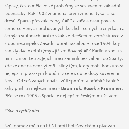
zápasy, často měla velké problémy se sestavením základní
jedenáctky. Rok 1902 znamenal první změnu, týkající se
dresů. Sparta převzala barvy ČAFC a začala nastupovat v
černo-červených pruhovaných košilích, černých trenýrkách a
černých stulpnách. Ani to však ke zlepšení mizerné situace v
klubu nepřispělo. Zásadní obrat nastal až v roce 1904, kdy
zanikly dva okolní týmy - již zmiňovaný AFK Karlín a spolu s
ním i Union Letná. Jejich hráči zamířili bez váhání do Sparty,
kde ze dne na den vytvořili silný tým, který mohl konkurovat
nejlepším pražským klubům v čele s do té doby suverénní
Slavií. Od sešívaných navíc kvůli sporům v hráčské kabině
záhy přišli tři nejlepší hráči -
Baumruk
,
Košek
a
Krummer
.
Píše se rok 1905 a Sparta je nejlepším českým mužstvem!
Sláva a rychlý pád
Svůj domov měla na hřišti proti holešovickému pivovaru,