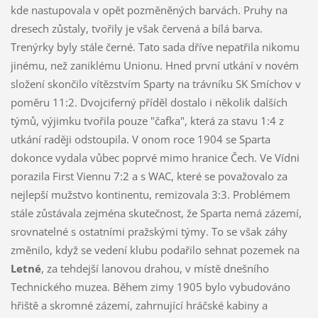
kde nastupovala v opět pozměněných barvách. Pruhy na
dresech zůstaly, tvořily je však červená a bílá barva.
Trenýrky byly stále černé. Tato sada dříve nepatřila nikomu
jinému, než zaniklému Unionu. Hned první utkání v novém
složení skončilo vítězstvím Sparty na trávníku SK Smíchov v
poměru 11:2. Dvojciferný příděl dostalo i několik dalších
týmů, výjimku tvořila pouze "čafka", která za stavu 1:4 z
utkání raději odstoupila. V onom roce 1904 se Sparta
dokonce vydala vůbec poprvé mimo hranice Čech. Ve Vídni
porazila First Viennu 7:2 a s WAC, které se považovalo za
nejlepší mužstvo kontinentu, remizovala 3:3. Problémem
stále zůstávala zejména skutečnost, že Sparta nemá zázemí,
srovnatelné s ostatními pražskými týmy. To se však záhy
změnilo, když se vedení klubu podařilo sehnat pozemek na
Letné
, za tehdejší lanovou drahou, v místě dnešního
Technického muzea. Během zimy 1905 bylo vybudováno
hřiště a skromné zázemí, zahrnující hráčské kabiny a