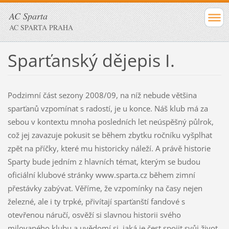
AC Sparta
AC SPARTA PRAHA
Sparťanský dějepis I.
Podzimní část sezony 2008/09, na níž nebude většina
sparťanů vzpomínat s radostí, je u konce. Náš klub má za
sebou v kontextu mnoha posledních let neúspěšný půlrok,
což jej zavazuje pokusit se během zbytku ročníku vyšplhat
zpět na příčky, které mu historicky náleží. A právě historie
Sparty bude jedním z hlavních témat, kterým se budou
oficiální klubové stránky www.sparta.cz během zimní
přestávky zabývat. Věříme, že vzpomínky na časy nejen
železné, ale i ty trpké, přivítají sparťanští fandové s
otevřenou náručí, osvěží si slavnou historii svého
milovaného klubu a uvědomí si, jaká je čest spojit svůj život