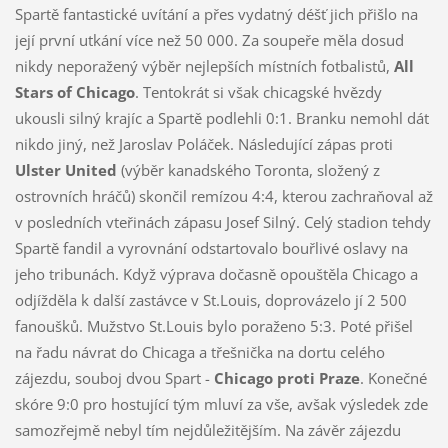
Spartě fantastické uvítání a přes vydatný déšť jich přišlo na
její první utkání více než 50 000. Za soupeře měla dosud
nikdy neporažený výběr nejlepších místních fotbalistů,
All
Stars of Chicago
. Tentokrát si však chicagské hvězdy
ukousli silný krajíc a Spartě podlehli 0:1. Branku nemohl dát
nikdo jiný, než Jaroslav Poláček. Následující zápas proti
Ulster United
(výběr kanadského Toronta, složený z
ostrovních hráčů) skončil remízou 4:4, kterou zachraňoval až
v posledních vteřinách zápasu Josef Silný. Celý stadion tehdy
Spartě fandil a vyrovnání odstartovalo bouřlivé oslavy na
jeho tribunách. Když výprava dočasně opouštěla Chicago a
odjížděla k další zastávce v St.Louis, doprovázelo jí 2 500
fanoušků. Mužstvo St.Louis bylo poraženo 5:3. Poté přišel
na řadu návrat do Chicaga a třešnička na dortu celého
zájezdu, souboj dvou Spart -
Chicago proti Praze
. Konečné
skóre 9:0 pro hostující tým mluví za vše, avšak výsledek zde
samozřejmě nebyl tím nejdůležitějším. Na závěr zájezdu