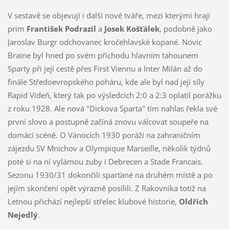
V sestavě se objevují i další nové tváře, mezi kterými hrají
prim
František Podrazil
a
Josek Košťálek
, podobně jako
Jaroslav Burgr odchovanec kročehlavské kopané. Novic
Braine byl hned po svém příchodu hlavním tahounem
Sparty při její cestě přes First Viennu a Inter Milán až do
finále Středoevropského poháru, kde ale byl nad její síly
Rapid Vídeň, který tak po výsledcích 2:0 a 2:3 oplatil porážku
z roku 1928. Ale nová "Dickova Sparta" tím nahlas řekla své
první slovo a postupně začíná znovu válcovat soupeře na
domácí scéně. O Vánocích 1930 poráží na zahraničním
zájezdu SV Mnichov a Olympique Marseille, několik týdnů
poté si na ní vylámou zuby i Debrecen a Stade Francais.
Sezonu 1930/31 dokončili sparťané na druhém místě a po
jejím skončení opět výrazně posílili. Z Rakovníka totiž na
Letnou přichází nejlepší střelec klubové historie,
Oldřich
Nejedlý
.