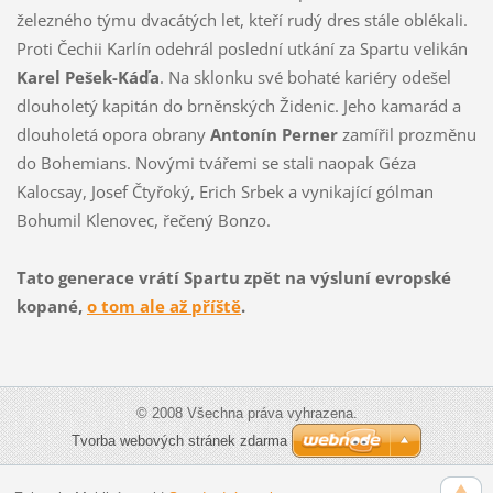
železného týmu dvacátých let, kteří rudý dres stále oblékali.
Proti Čechii Karlín odehrál poslední utkání za Spartu velikán
Karel Pešek-Káďa
. Na sklonku své bohaté kariéry odešel
dlouholetý kapitán do brněnských Židenic. Jeho kamarád a
dlouholetá opora obrany
Antonín Perner
zamířil prozměnu
do Bohemians. Novými tvářemi se stali naopak Géza
Kalocsay, Josef Čtyřoký, Erich Srbek a vynikající gólman
Bohumil Klenovec, řečený Bonzo.
Tato generace vrátí Spartu zpět na výsluní evropské
kopané,
o tom ale až příště
.
© 2008 Všechna práva vyhrazena.
Tvorba webových stránek zdarma