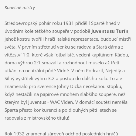
Konečně mistry
Středoevropský pohár roku 1931 přidělil Spartě hned v
úvodním kole těžkého soupeře v podobě
Juventusu Turín
,
jehož kostru tvořili hráči italské reprezentace, budoucí mistři
světa. V prvním střetnutí venku se radovala Stará dáma z
vítězství 1:0, které však fotbalisté, vedeni kapitánem Káďou,
doma výhrou 2:1 smazali a rozhodnout muselo až třetí
utkání na neutrální půdě Vídně. V něm Podrazil, Nejedlý a
Silný vystříleli výhru 3:2 a postup do dalšího kola. To ale
znamenalo pro svěřence Johny Dicka nečekanou stopku,
když nestačili na papírově mnohem slabšího soupeře, než
kterým byl Juventus - WAC Vídeň. V domácí soutěži neměla
Sparta přesto konkurenci a po dlouhých pěti letech se
radovala z mistrovského titulu!
Rok 1932 znamenal zároveň odchod posledních hráčů