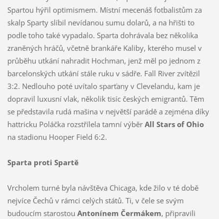
Spartou hýřil optimismem. Místní mecenáš fotbalistům za
skalp Sparty slíbil nevídanou sumu dolarů, a na hřišti to
podle toho také vypadalo. Sparta dohrávala bez několika
zraněných hráčů, včetně brankáře Kaliby, kterého musel v
průběhu utkání nahradit Hochman, jenž měl po jednom z
barcelonských utkání stále ruku v sádře. Fall River zvítězil
3:2. Nedlouho poté uvítalo sparťany v Clevelandu, kam je
dopravil luxusní vlak, několik tisíc českých emigrantů. Těm
se představila rudá mašina v největší parádě a zejména díky
hattricku Poláčka rozstřílela tamní výběr
All Stars of Ohio
na stadionu Hooper Field 6:2.
Sparta proti Spartě
Vrcholem turné byla návštěva Chicaga, kde žilo v té době
nejvíce Čechů v rámci celých států. Ti, v čele se svým
budoucím starostou
Antonínem Čermákem
, připravili