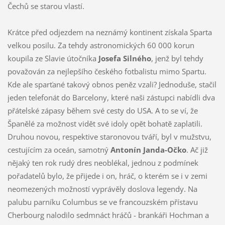
Čechů se starou vlastí.
Krátce před odjezdem na neznámý kontinent získala Sparta
velkou posilu. Za tehdy astronomických 60 000 korun
koupila ze Slavie útočníka
Josefa Silného
, jenž byl tehdy
považován za nejlepšího českého fotbalistu mimo Spartu.
Kde ale sparťané takový obnos peněz vzali? Jednoduše, stačil
jeden telefonát do Barcelony, které naši zástupci nabídli dva
přátelské zápasy během své cesty do USA. A to se ví, že
Španělé za možnost vidět své idoly opět bohatě zaplatili.
Druhou novou, respektive staronovou tváří, byl v mužstvu,
cestujícím za oceán, samotný
Antonín Janda-Očko
. Ač již
nějaký ten rok rudý dres neoblékal, jednou z podmínek
pořadatelů bylo, že přijede i on, hráč, o kterém se i v zemi
neomezených možností vyprávěly doslova legendy. Na
palubu parníku Columbus se ve francouzském přístavu
Cherbourg nalodilo sedmnáct hráčů - brankáři Hochman a