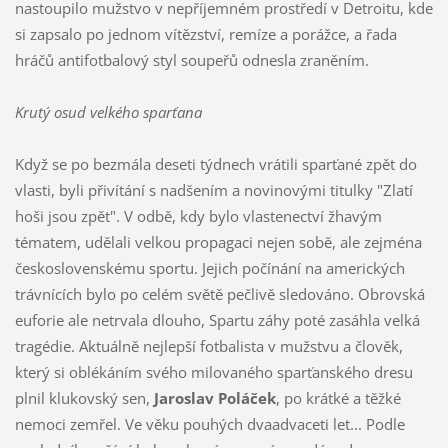
nastoupilo mužstvo v nepříjemném prostředí v Detroitu, kde
si zapsalo po jednom vítězství, remíze a porážce, a řada
hráčů antifotbalový styl soupeřů odnesla zraněním.
Krutý osud velkého sparťana
Když se po bezmála deseti týdnech vrátili sparťané zpět do
vlasti, byli přivítání s nadšením a novinovými titulky "Zlatí
hoši jsou zpět". V odbě, kdy bylo vlastenectví žhavým
tématem, udělali velkou propagaci nejen sobě, ale zejména
československému sportu. Jejich počínání na amerických
trávnících bylo po celém světě pečlivě sledováno. Obrovská
euforie ale netrvala dlouho, Spartu záhy poté zasáhla velká
tragédie. Aktuálně nejlepší fotbalista v mužstvu a člověk,
který si oblékáním svého milovaného sparťanského dresu
plnil klukovský sen,
Jaroslav Poláček
, po krátké a těžké
nemoci zemřel. Ve věku pouhých dvaadvaceti let... Podle