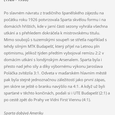
Po slavném návratu z tradičního španělského zájezdu na
počátku roku 1926 potvrzovala Sparta skvělou formu i na
domácích hřištích, kde v jarní části sezony vyhrála všechna
utkání a s přehledem dokráčela k mistrovskému titulu.
Mimo soubojů s tuzemskými soupeři se střetla například s
tehdy silným MTK Budapešť, který přijel na Letnou pln
optimismu, jelikož týden předtím vybojoval remízu 2:2 v
domácím utkání s londýnským Arsenalem. Sparta byla i
přesto nad jeho síly a díky výbornému výkonu Jaroslava
Poláčka zvítězila 3:1. Odveta v maďarském hlavním městě
pak byla stejně jednoznačnou záležitostí jako první zápas,
jen skóre se ještě o branku navýšilo na 4:1. A když už byli
sparťané v těchto končinách, podali si i UTE Budapešť (2:1) a
po cestě zpět do Prahy ve Vídni First Viennu (4:1).
Sparta dobývá Ameriku