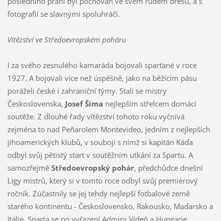
posledního přání byl pochován ve svém rudém dresu, a s
fotografií se slavnými spoluhráči.
Vítězství ve Středoevropském poháru
I za svého zesnulého kamaráda bojovali sparťané v roce
1927. A bojovali více než úspěšně, jako na běžícím pásu
poráželi české i zahraniční týmy. Stali se mistry
Československa,
Josef Šíma
nejlepším střelcem domácí
soutěže. Z dlouhé řady vítězství tohoto roku vyčnívá
zejména to nad Peňarolem Montevideo, jedním z nejlepších
jihoamerických klubů, v souboji s nímž si kapitán Káďa
odbyl svůj pětistý start v soutěžním utkání za Spartu. A
samozřejmě
Středoevropský pohár
, předchůdce dnešní
Ligy mistrů, který si v tomto roce odbyl svůj premiérový
ročník. Zúčastnily se jej tehdy nejlepší fotbalové země
starého kontinentu - Československo, Rakousko, Maďarsko a
Itálie. Sparta se po vyřazení Admiry Vídeň a Hungarie