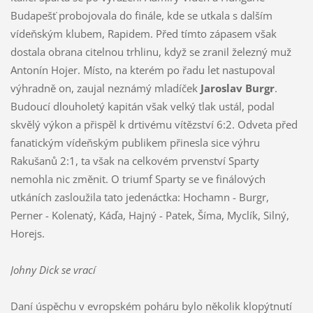
Budapešť probojovala do finále, kde se utkala s dalším
vídeňským klubem, Rapidem. Před tímto zápasem však
dostala obrana citelnou trhlinu, když se zranil železný muž
Antonín Hojer. Místo, na kterém po řadu let nastupoval
výhradně on, zaujal neznámý mladíček
Jaroslav Burgr
.
Budoucí dlouholetý kapitán však velký tlak ustál, podal
skvělý výkon a přispěl k drtivému vítězství 6:2. Odveta před
fanatickým vídeňským publikem přinesla sice výhru
Rakušanů 2:1, ta však na celkovém prvenství Sparty
nemohla nic změnit. O triumf Sparty se ve finálových
utkáních zasloužila tato jedenáctka: Hochamn - Burgr,
Perner - Kolenatý, Káďa, Hajný - Patek, Šíma, Myclík, Silný,
Horejs.
Johny Dick se vrací
Daní úspěchu v evropském poháru bylo několik klopýtnutí