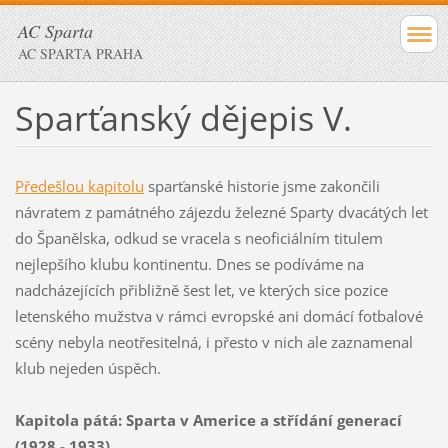
AC Sparta
AC SPARTA PRAHA
Sparťanský dějepis V.
Předešlou kapitolu
sparťanské historie jsme zakončili
návratem z památného zájezdu železné Sparty dvacátých let
do Španělska, odkud se vracela s neoficiálním titulem
nejlepšího klubu kontinentu. Dnes se podíváme na
nadcházejících přibližně šest let, ve kterých sice pozice
letenského mužstva v rámci evropské ani domácí fotbalové
scény nebyla neotřesitelná, i přesto v nich ale zaznamenal
klub nejeden úspěch.
Kapitola pátá: Sparta v Americe a střídání generací
(1928 - 1933)