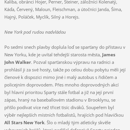
Kaliba, obránci Hojer, Perner, Steiner, záložníci Kolenatý,
Káďa, Červený, Maloun, Fleischman, a útočníci Janda, Šíma,
Hajný, Poláček, Myclík, Silný a Horejs.
New York pod rudou nadvládou
Po sedmi snech plavby doplula loď se sparťany do přístavu v
New Yorku, kde je uvítal tehdejší starosta města,
James
John Walker
. Pozval sparťanskou výpravu na radnici a
prohlásil ji za své hosty, takže po celou dobu pobytu měli její
členové k dispozici mimo jiné i malý autobus s řidičem a
policejním doprovodem. Přes mnoho doprovodných akcí
byl hlavní prioritou Sparty stále fotbal a již na její první
zápas, hraný na baseballovém stadionu v Brooklynu, se
přišlo podívat více než třicet tisíc diváků. Soupeřem byl
výběr nejlepších místních fotbalistů, hrajících pod hlavičkou
All Stars New York
. Šlo o mladý tým atleticky skvěle
vybavených hráčů, který nadělal defenzívě Sparty nejeden