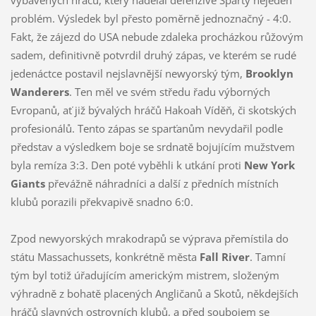
problém. Výsledek byl přesto poměrně jednoznačný - 4:0.
Fakt, že zájezd do USA nebude zdaleka procházkou růžovým
sadem, definitivně potvrdil druhý zápas, ve kterém se rudé
jedenáctce postavil nejslavnější newyorský tým,
Brooklyn
Wanderers
. Ten měl ve svém středu řadu výborných
Evropanů, ať již bývalých hráčů Hakoah Víděň, či skotských
profesionálů. Tento zápas se sparťanům nevydařil podle
představ a výsledkem boje se srdnatě bojujícím mužstvem
byla remíza 3:3. Den poté vyběhli k utkání proti
New York
Giants
převážně náhradníci a další z předních místních
klubů porazili překvapivě snadno 6:0.
Zpod newyorských mrakodrapů se výprava přemístila do
státu Massachussets, konkrétně města
Fall River
. Tamní
tým byl totiž úřadujícím americkým mistrem, složeným
výhradně z bohatě placených Angličanů a Skotů, někdejších
hráčů slavných ostrovních klubů, a před soubojem se