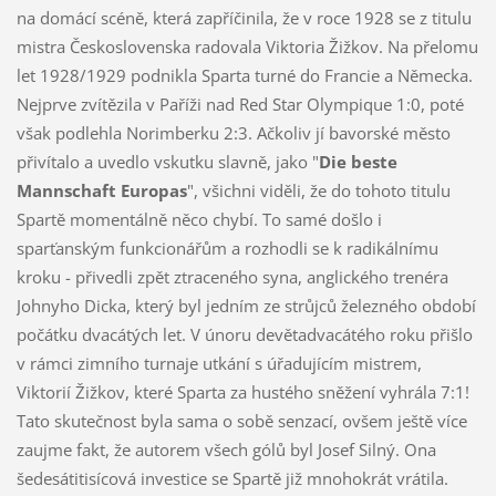
na domácí scéně, která zapříčinila, že v roce 1928 se z titulu
mistra Československa radovala Viktoria Žižkov. Na přelomu
let 1928/1929 podnikla Sparta turné do Francie a Německa.
Nejprve zvítězila v Paříži nad Red Star Olympique 1:0, poté
však podlehla Norimberku 2:3. Ačkoliv jí bavorské město
přivítalo a uvedlo vskutku slavně, jako "
Die beste
Mannschaft Europas
", všichni viděli, že do tohoto titulu
Spartě momentálně něco chybí. To samé došlo i
sparťanským funkcionářům a rozhodli se k radikálnímu
kroku - přivedli zpět ztraceného syna, anglického trenéra
Johnyho Dicka, který byl jedním ze strůjců železného období
počátku dvacátých let. V únoru devětadvacátého roku přišlo
v rámci zimního turnaje utkání s úřadujícím mistrem,
Viktorií Žižkov, které Sparta za hustého sněžení vyhrála 7:1!
Tato skutečnost byla sama o sobě senzací, ovšem ještě více
zaujme fakt, že autorem všech gólů byl Josef Silný. Ona
šedesátitisícová investice se Spartě již mnohokrát vrátila.