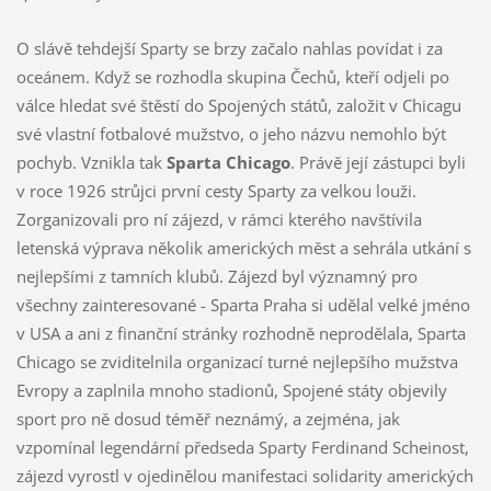
O slávě tehdejší Sparty se brzy začalo nahlas povídat i za
oceánem. Když se rozhodla skupina Čechů, kteří odjeli po
válce hledat své štěstí do Spojených států, založit v Chicagu
své vlastní fotbalové mužstvo, o jeho názvu nemohlo být
pochyb. Vznikla tak
Sparta Chicago
. Právě její zástupci byli
v roce 1926 strůjci první cesty Sparty za velkou louži.
Zorganizovali pro ní zájezd, v rámci kterého navštívila
letenská výprava několik amerických měst a sehrála utkání s
nejlepšími z tamních klubů. Zájezd byl významný pro
všechny zainteresované - Sparta Praha si udělal velké jméno
v USA a ani z finanční stránky rozhodně neprodělala, Sparta
Chicago se zviditelnila organizací turné nejlepšího mužstva
Evropy a zaplnila mnoho stadionů, Spojené státy objevily
sport pro ně dosud téměř neznámý, a zejména, jak
vzpomínal legendární předseda Sparty Ferdinand Scheinost,
zájezd vyrostl v ojedinělou manifestaci solidarity amerických