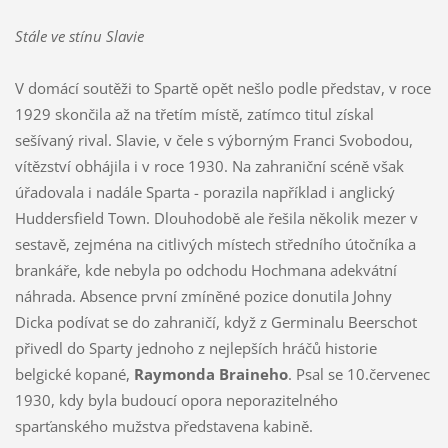
Stále ve stínu Slavie
V domácí soutěži to Spartě opět nešlo podle představ, v roce
1929 skončila až na třetím místě, zatímco titul získal
sešívaný rival. Slavie, v čele s výborným Franci Svobodou,
vítězství obhájila i v roce 1930. Na zahraniční scéně však
úřadovala i nadále Sparta - porazila například i anglický
Huddersfield Town. Dlouhodobě ale řešila několik mezer v
sestavě, zejména na citlivých místech středního útočníka a
brankáře, kde nebyla po odchodu Hochmana adekvátní
náhrada. Absence první zmíněné pozice donutila Johny
Dicka podívat se do zahraničí, když z Germinalu Beerschot
přivedl do Sparty jednoho z nejlepších hráčů historie
belgické kopané,
Raymonda Braineho
. Psal se 10.červenec
1930, kdy byla budoucí opora neporazitelného
sparťanského mužstva představena kabině.