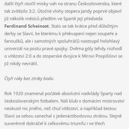
další čtyři otočil misky vah na stranu Československa, které
tak zvítězilo 3:2. Útočné vlohy stopera Jandy poprvé objevil
již několik měsíců předtím ve Spartě její předseda
Ferdinand Scheinost
. Stalo se tak krátce před důležitým
derby se Slavií, ke kterému k překvapení nejen soupeře a
fanoušků, ale i samotných spoluhráčů nastoupil holohlavý
univerzál na postu pravé spojky. Dvěma góly tehdy rozhodl
o vítězství 2:0 a do stoperské dvojice k Mírovi Pospíšilovi se
již nikdy nevrátil.
Čtyři roky bez ztráty bodu
Rok 1920 znamenal počátek absolutní nadvlády Sparty nad
československým fotbalem. Náš klub v domácím mistrovství
neokusil nic jiného, než chuť vítězství, a například šestou
Slavii za sebou zanechal s jedenáctibodovou ztrátou. Stejně
suverénně dokráčel k celkovému triumfu i ve třech