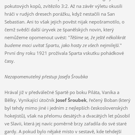
pokutových kopů, zvítězilo 3:2. Až na závěr výletu okusili
hráči v rudých dresech porážku, když nestačili na San
Sebastian. Ani to však jejich pověst nijak nepošramotilo, o
čemž svědčí další úryvek ze španělských novin, který
nemůžeme opomenout uvést: "
Těšíme se, že ještě několikrát
budeme moci uvítat Spartu, jako hosty ze všech nejmilejší.
"
První dny roku 1921 prožívala Sparta vskutku pohádkové
časy.
Nezapomenutelný přestup Josefa Šroubka
Hrával již v předválečné Spartě po boku Piláta, Vaníka a
Bělky. Vynikající útočník
Josef Šroubek
, řečený Boban (který
byl tehdy mimo jiné i jedním z nejlepších československých
hokejistů), však na přelomu desátých a dvacátých let působil
ve Slavii, která jej navíc poměrně brzy zařadila do své staré
gardy. A pokud bylo nějaké místo v sestavě, kde tehdejší