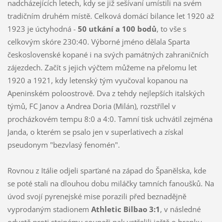
nadcházejících letech, kdy se již sešívaní umístili na svém
tradičním druhém místě. Celková domácí bilance let 1920 až
1923 je úctyhodná -
50 utkání a 100 bodů
, to vše s
celkovým skóre 230:40. Výborné jméno dělala Sparta
československé kopané i na svých památných zahraničních
zájezdech. Začít s jejich výčtem můžeme na přelomu let
1920 a 1921, kdy letenský tým vyučoval kopanou na
Apeninském poloostrově. Dva z tehdy nejlepších italských
týmů, FC Janov a Andrea Doria (Milán), rozstřílel v
procházkovém tempu 8:0 a 4:0. Tamní tisk uchvátil zejména
Janda, o kterém se psalo jen v superlativech a získal
pseudonym "bezvlasý fenomén".
Rovnou z Itálie odjeli sparťané na západ do Španělska, kde
se poté stali na dlouhou dobu miláčky tamních fanoušků. Na
úvod svojí pyrenejské mise porazili před beznadějně
vyprodaným stadionem
Athletic Bilbao 3:1
, v následné
odvetě proti stejnému soupeři pak vstřelili ještě o branku