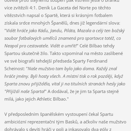
více zvítězili 4:1. Deník La Gaceta del Norte po těchto
vítězstvích napsal o Spartě, která si krásným fotbalem
získala srdce mnohých Španělů, dnes již legendární slova:
"
Vidět hráče jako Káďu, Jandu, Piláta, Mazala a celý ten božský
soubor fotbalových umělců znamená pro sportovce totéž, co
Neapol pro cestovatele. Vidět a umřít!
" Celé Bilbao tehdy
Spartou skutečně žilo. Takto vzpomínal na město zaslíbené
ve své biografii tehdejší předseda Sparty Ferdinand
Scheinost: "
Naše mužstvo tam bylo jako doma. Každý znal
hráče jmény. Byli hosty všech. A místní tisk o rok později, když
Sparta znovu přijížděla, vítal ji na titulních stranách hesly jako
"Příjíždí naše Sparta!
" A dodával, že je jim ta Sparta stejně
milá, jako jejich Athletic Bilbao."
V předposledním španělském vystoupení čekal Spartu
ambiciózní reprezentační tým Basků, a ačkoliv naše mužstvo
dohrávalo s devíti hráči v poli a inkasovalo dva góly z