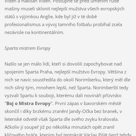
Vídeň a Hakoah Vídeň. Postupně se před uměním rudé
mašiny museli sklonit nejlepší mužstva všech evropských
států s výjimkou Anglie, kde byl již v té době
profesionalismus a vývoj tamního fotbalu probíhal zcela
nezávisle na kontinentálním.
Sparta mistrem Evropy
Našlo se jen málo lidí, kteří si dovolili zapochybovat nad
spojením Sparta Praha, nejlepší mužstvo Evropy. Většina z
nich se navíc soustředila do okolí Norimberku, který měl dle
nich silný tým, mnohem lepší, než Sparta. Norimberští tedy
vyzvali Spartu k souboji, kterému dali novináři přízvisko
"
Boj o Mistra Evropy
". První zápas v bavorském městě
skončil i díky brzkému zranění Jandy-Očka bez branek, v
letenské odvetě však Sparta dle svého zvyku kralovala.
Ačkoliv jí soupeř již po několika minutách opět zranil
klíčového hráče, kterým byl tentokrát Václav Pilát (jenž tehdy