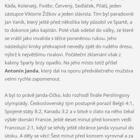
Káďa, Kolenatý, Fivébr, Červený, Sedláček, Pilát), jeden
zástupce Viktorie Žižkov a jeden slávista. Tím byl paradoxně
Jan Vaník, který ještě před několika lety působil ve Spartě, a
to dokonce jako kapitán. Poté však odešel do války, ze které
se vrátil jako invalida s těžce poraněnou rukou. Jeho
následující kroky překvapivě nevedly zpět do rudého dresu,
nýbrž k největšímu rivalovi. Počáteční zklamání však z
kabiny Sparty brzy opadlo. Na jeho místo totiž přišel
Antonín Janda
, který dal na oporu předválečného mužstva
velmi rychle zapomenout.
A byl to právě Janda-Očko, kdo rozhodl finále Pershingovy
olympiády. Československý tým postupně porazil Belgii 4:1,
Spojené státy 8:2, Kanadu 3:2 a v bitvě o zlato na něho čekal
výběr domácí Francie. Ještě deset minut před koncem vedli
Francouzi 2:1, když se tehdy ještě obránce Janda vysunul do
útoku. A děly se věci! Šest minut před koncem vyrovnal a za