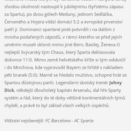
shodou okolností nastoupil k jubilejnímu čtyřstému zápasu
za Spartu), po dvou gólech Meduny, jednom Sedláčka,
Červeného a Hojera vítězí domácí 5:2 a evropské prvenství
patří jí. Dominanci sparťané poté potvrdili i na dalším z
mnoha podařených zájezdů, v rámci kterého se před jejich
uměním museli sklonit mimo jiné Bern, Basilej, Ženeva či
nejlepší švýcarský tým Chaux, který Sparta deklasovala
dokonce 11:0. Mimo země helvétského kříže si tým odskočil
i do Mnichova, kde vyprovodil Bayern ze hřiště s nákladem
pěti branek (5:0). Marně se hledalo mužstvo, schopné hrát se
Spartou důstojnou partii. Legendární skotský trenér
Johny
Dick
, někdejší dlouholetý kapitán Arsenalu, dal hře Sparty
systém a řád, který do té doby většině kontinentálních týmů
chyběl, a právě to byl základ všech velkých úspěchů.
Vítězství nejslavnější: FC Barcelona - AC Sparta