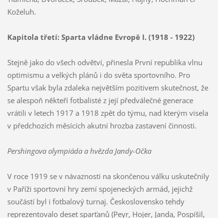
Koželuh.
Kapitola třetí: Sparta vládne Evropě I. (1918 - 1922)
Stejně jako do všech odvětví, přinesla První republika vlnu
optimismu a velkých plánů i do světa sportovního. Pro
Spartu však byla zdaleka největším pozitivem skutečnost, že
se alespoň někteří fotbalisté z její předválečné generace
vrátili v letech 1917 a 1918 zpět do týmu, nad kterým visela
v předchozích měsících akutní hrozba zastavení činnosti.
Pershingova olympiáda a hvězda Jandy-Očka
V roce 1919 se v návaznosti na skončenou válku uskutečnily
v Paříži sportovní hry zemí spojeneckých armád, jejichž
součástí byl i fotbalový turnaj. Československo tehdy
reprezentovalo deset sparťanů (Peyr, Hojer, Janda, Pospíšil,