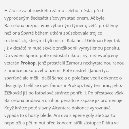
Hrálo se za obrovského zájmu celého města, před
vyprodaným šedesátitisícovým stadionem. Ač byla
Barcelona bezpochyby výborným týmem, větší problémy
než ona Spartě během utkání způsobovala trojice
rozhodčích, kterými byli místní Katalánci! Gólman Peyr tak
již v desáté minutě skvěle zneškodnil vymyšlenou penaltu.
Do vedení Spartu poté nedostal nikdo jiný, než vypůjčený
veterán
Prokop
, jenž prostřelil Zamoru nechytatelnou ranou
z hranice pokutového území. Poté nastřelil Janda tyč,
sparťané ale měli i další šance a o poločase vedli dokonce o
dva góly. Trefil se opět famózní Prokop, tedy ten hráč, jehož
Žižkovští již po fotbalové stránce pohřbili. Po přestávce však
Barcelona přidává a druhou penaltu v zápase již proměňuje.
Když krátce poté slavný Alcantara dokonce vyrovnává,
vypadá to s hosty bledě. Ani dva slepené góly ale Spartu
nepoloží a pět minut před koncem střílí zástupce Piláta ve