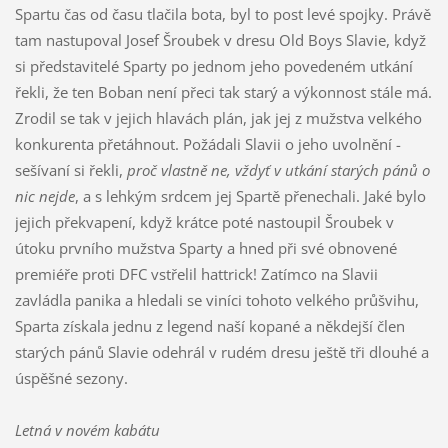
Spartu čas od času tlačila bota, byl to post levé spojky. Právě
tam nastupoval Josef Šroubek v dresu Old Boys Slavie, když
si představitelé Sparty po jednom jeho povedeném utkání
řekli, že ten Boban není přeci tak starý a výkonnost stále má.
Zrodil se tak v jejich hlavách plán, jak jej z mužstva velkého
konkurenta přetáhnout. Požádali Slavii o jeho uvolnění -
sešívaní si řekli,
proč vlastně ne, vždyť v utkání starých pánů o
nic nejde
, a s lehkým srdcem jej Spartě přenechali. Jaké bylo
jejich překvapení, když krátce poté nastoupil Šroubek v
útoku prvního mužstva Sparty a hned při své obnovené
premiéře proti DFC vstřelil hattrick! Zatímco na Slavii
zavládla panika a hledali se viníci tohoto velkého průšvihu,
Sparta získala jednu z legend naší kopané a někdejší člen
starých pánů Slavie odehrál v rudém dresu ještě tři dlouhé a
úspěšné sezony.
Letná v novém kabátu