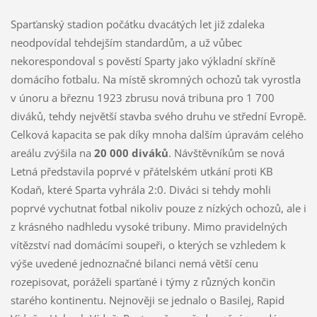
Sparťanský stadion počátku dvacátých let již zdaleka
neodpovídal tehdejším standardům, a už vůbec
nekorespondoval s pověstí Sparty jako výkladní skříně
domácího fotbalu. Na místě skromných ochozů tak vyrostla
v únoru a březnu 1923 zbrusu nová tribuna pro 1 700
diváků, tehdy největší stavba svého druhu ve střední Evropě.
Celková kapacita se pak díky mnoha dalším úpravám celého
areálu zvýšila na
20 000 diváků
. Návštěvníkům se nová
Letná představila poprvé v přátelském utkání proti KB
Kodaň, které Sparta vyhrála 2:0. Diváci si tehdy mohli
poprvé vychutnat fotbal nikoliv pouze z nízkých ochozů, ale i
z krásného nadhledu vysoké tribuny. Mimo pravidelných
vítězství nad domácími soupeři, o kterých se vzhledem k
výše uvedené jednoznačné bilanci nemá větší cenu
rozepisovat, poráželi sparťané i týmy z různých končin
starého kontinentu. Nejnověji se jednalo o Basilej, Rapid