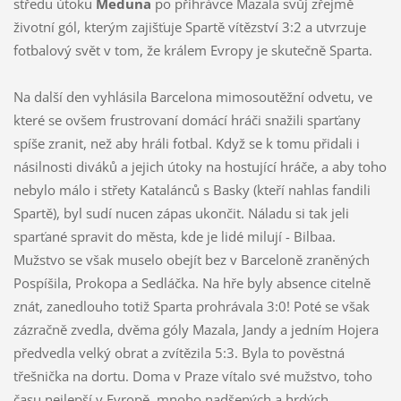
středu útoku
Meduna
po přihrávce Mazala svůj zřejmě
životní gól, kterým zajišťuje Spartě vítězství 3:2 a utvrzuje
fotbalový svět v tom, že králem Evropy je skutečně Sparta.
Na další den vyhlásila Barcelona mimosoutěžní odvetu, ve
které se ovšem frustrovaní domácí hráči snažili sparťany
spíše zranit, než aby hráli fotbal. Když se k tomu přidali i
násilnosti diváků a jejich útoky na hostující hráče, a aby toho
nebylo málo i střety Katalánců s Basky (kteří nahlas fandili
Spartě), byl sudí nucen zápas ukončit. Náladu si tak jeli
sparťané spravit do města, kde je lidé milují - Bilbaa.
Mužstvo se však muselo obejít bez v Barceloně zraněných
Pospíšila, Prokopa a Sedláčka. Na hře byly absence citelně
znát, zanedlouho totiž Sparta prohrávala 3:0! Poté se však
zázračně zvedla, dvěma góly Mazala, Jandy a jedním Hojera
předvedla velký obrat a zvítězila 5:3. Byla to pověstná
třešnička na dortu. Doma v Praze vítalo své mužstvo, toho
času nejlepší v Evropě, mnoho nadšených a hrdých