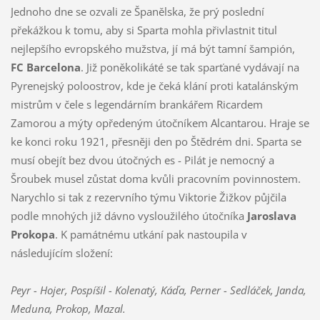
Jednoho dne se ozvali ze Španělska, že prý poslední
překážkou k tomu, aby si Sparta mohla přivlastnit titul
nejlepšího evropského mužstva, jí má být tamní šampión,
FC Barcelona
. Již poněkolikáté se tak sparťané vydávají na
Pyrenejský poloostrov, kde je čeká klání proti katalánským
mistrům v čele s legendárním brankářem Ricardem
Zamorou a mýty opředeným útočníkem Alcantarou. Hraje se
ke konci roku 1921, přesněji den po Štědrém dni. Sparta se
musí obejít bez dvou útočných es - Pilát je nemocný a
Šroubek musel zůstat doma kvůli pracovním povinnostem.
Narychlo si tak z rezervního týmu Viktorie Žižkov půjčila
podle mnohých již dávno vysloužilého útočníka
Jaroslava
Prokopa
. K památnému utkání pak nastoupila v
následujícím složení:
Peyr - Hojer, Pospíšil - Kolenatý, Káďa, Perner - Sedláček, Janda,
Meduna, Prokop, Mazal.