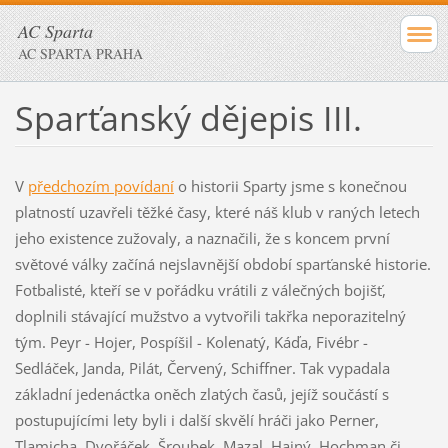
AC Sparta
AC SPARTA PRAHA
Sparťanský dějepis III.
V
předchozím povídaní
o historii Sparty jsme s konečnou
platností uzavřeli těžké časy, které náš klub v raných letech
jeho existence zužovaly, a naznačili, že s koncem první
světové války začíná nejslavnější období sparťanské historie.
Fotbalisté, kteří se v pořádku vrátili z válečných bojišť,
doplnili stávající mužstvo a vytvořili takřka neporazitelný
tým. Peyr - Hojer, Pospíšil - Kolenatý, Káďa, Fivébr -
Sedláček, Janda, Pilát, Červený, Schiffner. Tak vypadala
základní jedenáctka oněch zlatých časů, jejíž součástí s
postupujícími lety byli i další skvělí hráči jako Perner,
Tlamicha, Dvořáček, Šroubek, Mazal, Hajný, Hochman či