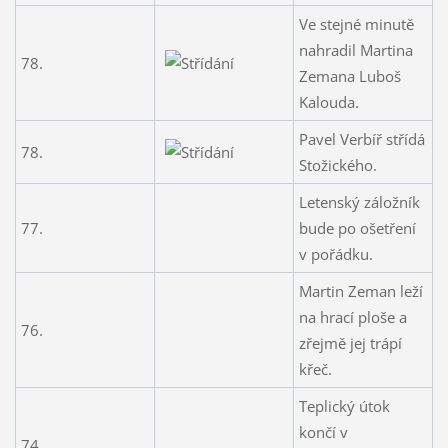
Ve stejné minutě
nahradil Martina
78.
Zemana Luboš
Kalouda.
Pavel Verbíř střídá
78.
Stožického.
Letenský záložník
77.
bude po ošetření
v pořádku.
Martin Zeman leží
na hrací ploše a
76.
zřejmě jej trápí
křeč.
Teplický útok
končí v
74.