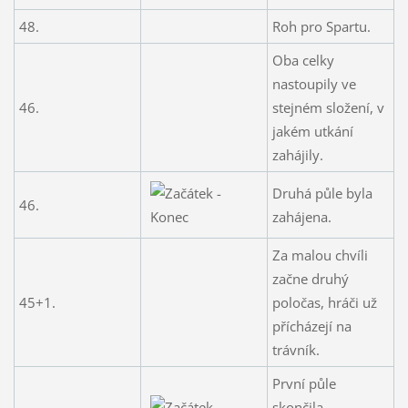
48.
Roh pro Spartu.
Oba celky
nastoupily ve
46.
stejném složení, v
jakém utkání
zahájily.
Druhá půle byla
46.
zahájena.
Za malou chvíli
začne druhý
45+1.
poločas, hráči už
přícházejí na
trávník.
První půle
skončila