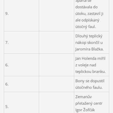
Sparta se
dostávala do
9.
útoku, zastavil ji
ale odpískaný
útočný faul.
Dlouhý teplický
7.
nákop skončil u
Jaromíra Blažka.
Jan Holenda mířil
6.
z voleje nad
teplickou branku.
Bony se dopustil
6.
útočného faulu.
Zemanův
přetažený centr
5.
Igor Žofčák