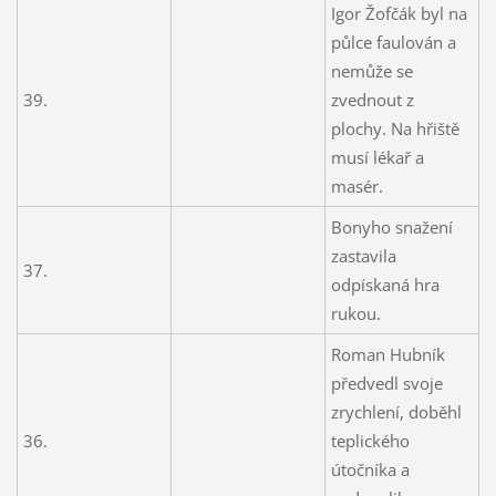
Igor Žofčák byl na
půlce faulován a
nemůže se
39.
zvednout z
plochy. Na hřiště
musí lékař a
masér.
Bonyho snažení
zastavila
37.
odpískaná hra
rukou.
Roman Hubník
předvedl svoje
zrychlení, doběhl
36.
teplického
útočníka a