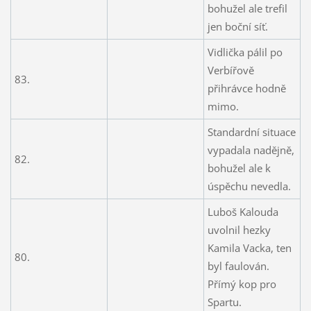
bohužel ale trefil
jen boční síť.
Vidlička pálil po
Verbířově
83.
přihrávce hodně
mimo.
Standardní situace
vypadala nadějně,
82.
bohužel ale k
úspěchu nevedla.
Luboš Kalouda
uvolnil hezky
Kamila Vacka, ten
80.
byl faulován.
Přímý kop pro
Spartu.