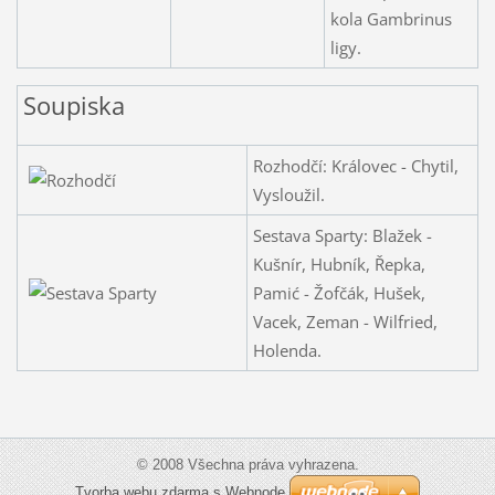
kola Gambrinus
ligy.
Soupiska
Rozhodčí: Královec - Chytil,
Vysloužil.
Sestava Sparty: Blažek -
Kušnír, Hubník, Řepka,
Pamić - Žofčák, Hušek,
Vacek, Zeman - Wilfried,
Holenda.
© 2008 Všechna práva vyhrazena.
Tvorba webu zdarma s Webnode