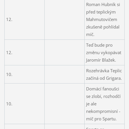
Roman Hubník si
před teplickým
12.
Mahmutovičem
zkušeně pohlídal
míč.
Teď bude pro
12.
změnu vykopávat
Jaromír Blažek.
Rozehrávka Teplic
10.
začíná od Grigara.
Domácí fanoušci
se zlobí, rozhodčí
10.
je ale
nekompromisní -
míč pro Spartu.