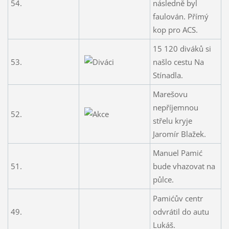
54.
následně byl
faulován. Přímý
kop pro ACS.
15 120 diváků si
53.
našlo cestu Na
Stínadla.
Marešovu
nepříjemnou
52.
střelu kryje
Jaromír Blažek.
Manuel Pamić
51.
bude vhazovat na
půlce.
Pamićův centr
49.
odvrátil do autu
Lukáš.