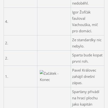
nedoběhl.
Igor Žofčák
fauloval
4.
Vachouška, míč
pro domácí.
Ze standardky nic
2.
nebylo.
Sparta bude kopat
2.
první roh.
Pavel Královec
1.
zahájil dnešní
zápas.
Sparťany přivádí
na hrací plochu
jako kapitán