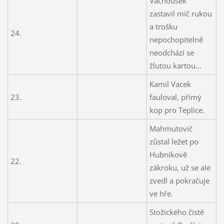
Vachoušek
zastavil míč rukou
a trošku
24.
nepochopitelně
neodchází se
žlutou kartou...
Kamil Vacek
23.
fauloval, přímý
kop pro Teplice.
Mahmutovič
zůstal ležet po
Hubníkově
22.
zákroku, už se ale
zvedl a pokračuje
ve hře.
Stožického čistě