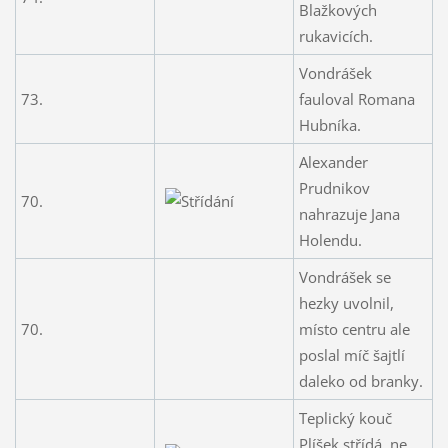
Blažkových
rukavicích.
Vondrášek
73.
fauloval Romana
Hubníka.
Alexander
Prudnikov
70.
nahrazuje Jana
Holendu.
Vondrášek se
hezky uvolnil,
70.
místo centru ale
poslal míč šajtlí
daleko od branky.
Teplický kouč
Plíšek střídá, ne