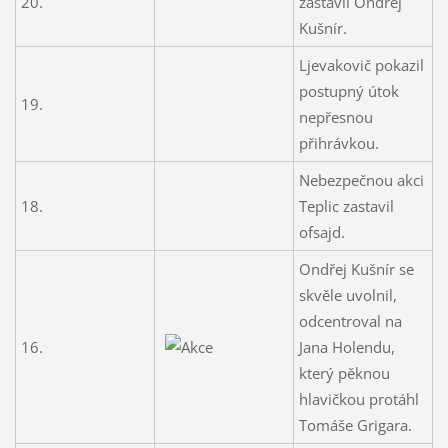
20.
zastavil Ondřej
Kušnír.
Ljevakovič pokazil
postupný útok
19.
nepřesnou
přihrávkou.
Nebezpečnou akci
18.
Teplic zastavil
ofsajd.
Ondřej Kušnír se
skvěle uvolnil,
odcentroval na
16.
Jana Holendu,
který pěknou
hlavičkou protáhl
Tomáše Grigara.