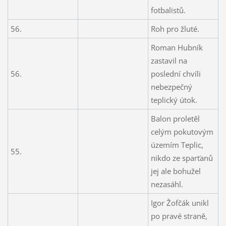
fotbalistů.
56.
Roh pro žluté.
Roman Hubník
zastavil na
56.
poslední chvíli
nebezpečný
teplický útok.
Balon proletěl
celým pokutovým
územím Teplic,
55.
nikdo ze sparťanů
jej ale bohužel
nezasáhl.
Igor Žofčák unikl
po pravé straně,