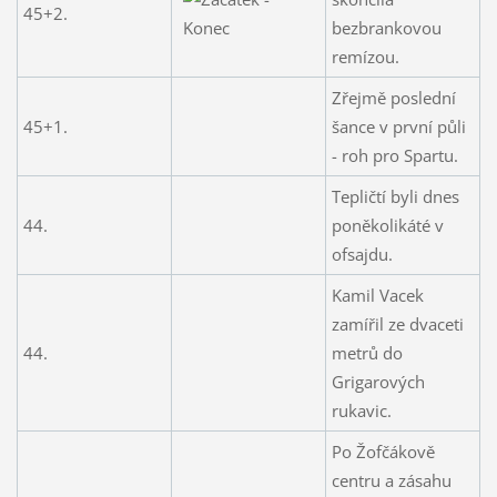
45+2.
bezbrankovou
remízou.
Zřejmě poslední
45+1.
šance v první půli
- roh pro Spartu.
Tepličtí byli dnes
44.
poněkolikáté v
ofsajdu.
Kamil Vacek
zamířil ze dvaceti
44.
metrů do
Grigarových
rukavic.
Po Žofčákově
centru a zásahu