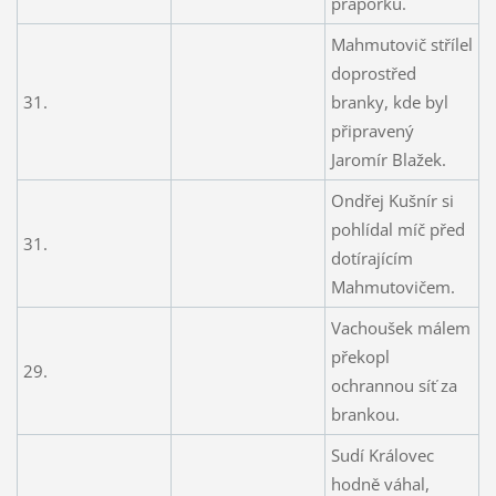
praporku.
Mahmutovič střílel
doprostřed
31.
branky, kde byl
připravený
Jaromír Blažek.
Ondřej Kušnír si
pohlídal míč před
31.
dotírajícím
Mahmutovičem.
Vachoušek málem
překopl
29.
ochrannou síť za
brankou.
Sudí Královec
hodně váhal,