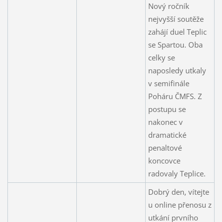
Nový ročník
nejvyšší soutěže
zahájí duel Teplic
se Spartou. Oba
celky se
naposledy utkaly
v semifinále
Poháru ČMFS. Z
postupu se
nakonec v
dramatické
penaltové
koncovce
radovaly Teplice.
Dobrý den, vítejte
u online přenosu z
utkání prvního