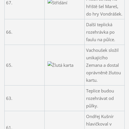
67.
hřiště šel Mareš,
do hry Vondrášek.
Další teplická
66.
rozehrávka po
faulu na půlce.
Vachoušek složil
unikajícího
65.
Zemana a dostal
oprávněně žlutou
kartu.
Teplice budou
63.
rozehrávat od
půlky.
Ondřej Kušnír
hlavičkoval v
61.