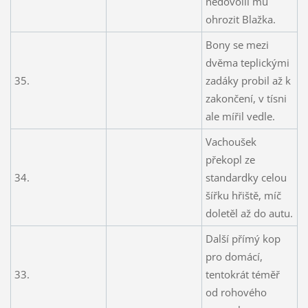
nedovolil mu
ohrozit Blažka.
Bony se mezi
dvěma teplickými
35.
zadáky probil až k
zakončení, v tísni
ale mířil vedle.
Vachoušek
překopl ze
34.
standardky celou
šířku hřiště, míč
doletěl až do autu.
Další přímý kop
pro domácí,
33.
tentokrát téměř
od rohového