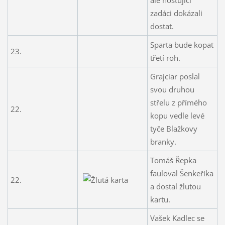
zadáci dokázali
dostat.
Sparta bude kopat
23.
třetí roh.
Grajciar poslal
svou druhou
střelu z přímého
22.
kopu vedle levé
tyče Blažkovy
branky.
Tomáš Řepka
fauloval Šenkeříka
22.
a dostal žlutou
kartu.
Vašek Kadlec se