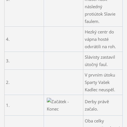
následný
protiútok Slavie
faulem.
Hezký centr do
4.
vápna hosté
odvrátili na roh.
Slávisty zastavil
3.
útočný faul.
V prvním útoku
2.
Sparty Vašek
Kadlec neuspěl.
Derby právě
1.
začalo.
Oba celky