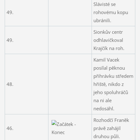
Slávisté se
49.
rohovému kopu
ubránili.
Sionkův centr
49.
odhlavičkoval
Krajčík na roh.
Kamil Vacek
posílal pěknou
přihrávku středem
48.
hřiště, nikdo z
jeho spoluhráčů
na ni ale
nedosáhl.
Rozhodčí Franěk
46.
právě zahájil
druhou půli.