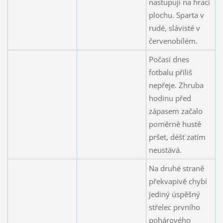
nastupují na hrací
plochu. Sparta v
rudé, slávisté v
červenobílém.
Počasí dnes
fotbalu příliš
nepřeje. Zhruba
hodinu před
zápasem začalo
poměrně hustě
pršet, déšť zatím
neustává.
Na druhé straně
překvapivě chybí
jediný úspěšný
střelec prvního
pohárového