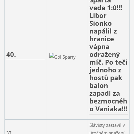
vede 1:0!!!
Libor
Sionko
napálil z
hranice
vápna
40.
odražený
míč. Po teči
jednoho z
hostů pak
balon
zapadl za
bezmocnéh
o Vaniaka!!!
Slávisty zastavil v
37.
útočném snažení