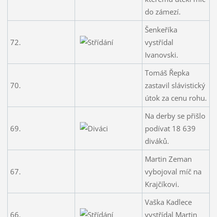
do zámezí.
Šenkeříka
72.
vystřídal
Ivanovski.
Tomáš Řepka
70.
zastavil slávistický
útok za cenu rohu.
Na derby se přišlo
69.
podívat 18 639
diváků.
Martin Zeman
67.
vybojoval míč na
Krajčíkovi.
Vaška Kadlece
66.
vystřídal Martin