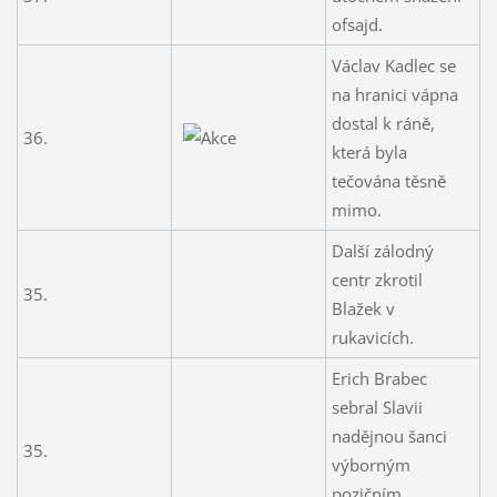
ofsajd.
Václav Kadlec se
na hranici vápna
dostal k ráně,
36.
která byla
tečována těsně
mimo.
Další zálodný
centr zkrotil
35.
Blažek v
rukavicích.
Erich Brabec
sebral Slavii
nadějnou šanci
35.
výborným
pozičním