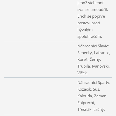
jehož stehenní
sval se umoudřil.
Erich se poprvé
postaví proti
bývalým
spoluhráčům.
Náhradníci Slavie:
Senecký, Lafrance,
Koreš, Černý,
Trubila, Ivanovski,
Vlček.
Náhradníci Sparty:
Kozáčik, Sus,
Kalouda, Zeman,
Folprecht,
Třešňák, Lačný.