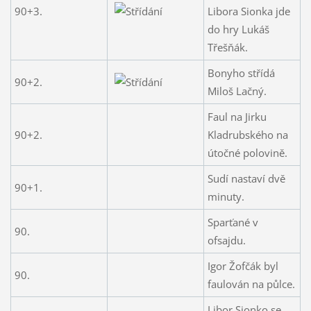
90+3.
Libora Sionka jde
do hry Lukáš
Třešňák.
Bonyho střídá
90+2.
Miloš Lačný.
Faul na Jirku
90+2.
Kladrubského na
útočné polovině.
Sudí nastaví dvě
90+1.
minuty.
Sparťané v
90.
ofsajdu.
Igor Žofčák byl
90.
faulován na půlce.
Libor Sionko se