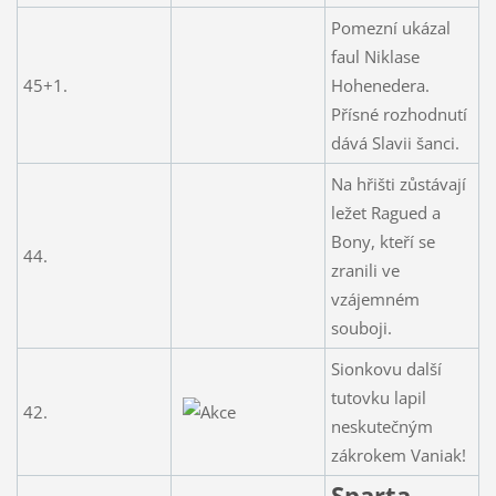
Pomezní ukázal
faul Niklase
45+1.
Hohenedera.
Přísné rozhodnutí
dává Slavii šanci.
Na hřišti zůstávají
ležet Ragued a
Bony, kteří se
44.
zranili ve
vzájemném
souboji.
Sionkovu další
tutovku lapil
42.
neskutečným
zákrokem Vaniak!
Sparta