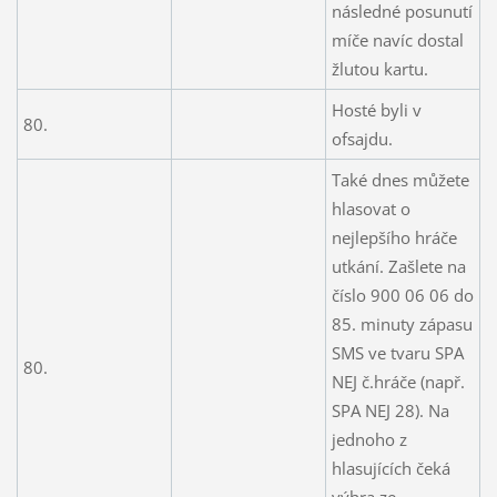
následné posunutí
míče navíc dostal
žlutou kartu.
Hosté byli v
80.
ofsajdu.
Také dnes můžete
hlasovat o
nejlepšího hráče
utkání. Zašlete na
číslo 900 06 06 do
85. minuty zápasu
SMS ve tvaru SPA
80.
NEJ č.hráče (např.
SPA NEJ 28). Na
jednoho z
hlasujících čeká
výhra ze