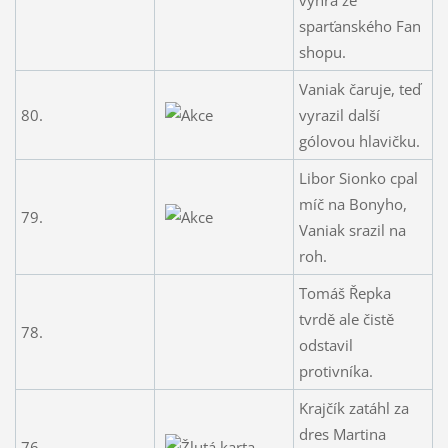
sparťanského Fan
shopu.
Vaniak čaruje, teď
80.
vyrazil další
gólovou hlavičku.
Libor Sionko cpal
míč na Bonyho,
79.
Vaniak srazil na
roh.
Tomáš Řepka
tvrdě ale čistě
78.
odstavil
protivníka.
Krajčík zatáhl za
dres Martina
76.