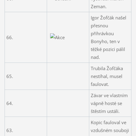
Zeman.
Igor Žofčák našel
přesnou
přihrávkou
66.
Bonyho, ten v
těžké pozici pálil
nad.
Trubila Žofčáka
65.
nestíhal, musel
faulovat.
Závar ve vlastním
64.
vápně hosté se
štěstím ustáli.
Kopic fauloval ve
63.
vzdušném souboji