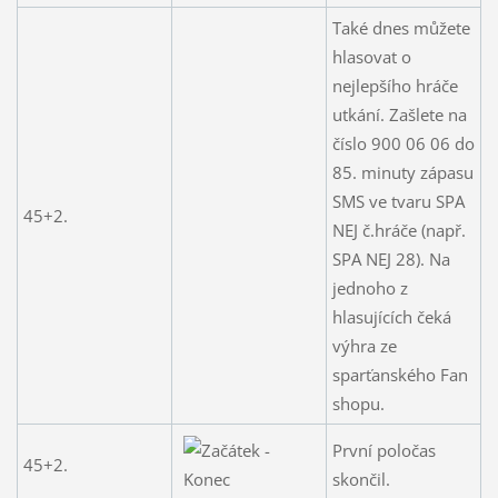
Také dnes můžete
hlasovat o
nejlepšího hráče
utkání. Zašlete na
číslo 900 06 06 do
85. minuty zápasu
SMS ve tvaru SPA
45+2.
NEJ č.hráče (např.
SPA NEJ 28). Na
jednoho z
hlasujících čeká
výhra ze
sparťanského Fan
shopu.
První poločas
45+2.
skončil.