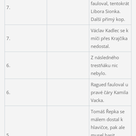
fauloval, tentokrát
7.
Libora Sionka.
Další přímý kop.
Václav Kadlec se k
7.
míči přes Krajčíka
nedostal.
Z následného
6.
trestňáku nic
nebylo.
Ragued fauloval u
6.
pravé čáry Kamila
Vacka.
Tomáš Řepka se
málem dostal k
hlavičce, pak ale
5.
musel hasit