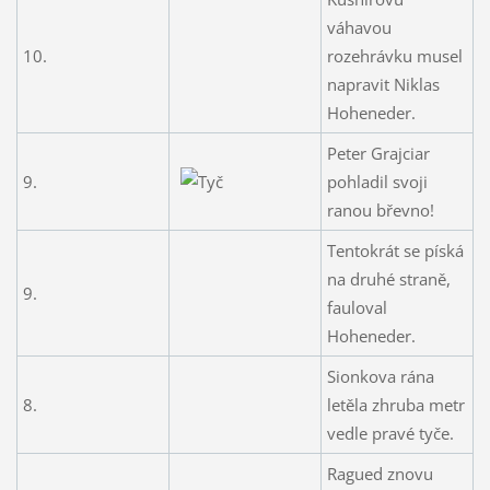
váhavou
10.
rozehrávku musel
napravit Niklas
Hoheneder.
Peter Grajciar
9.
pohladil svoji
ranou břevno!
Tentokrát se píská
na druhé straně,
9.
fauloval
Hoheneder.
Sionkova rána
8.
letěla zhruba metr
vedle pravé tyče.
Ragued znovu