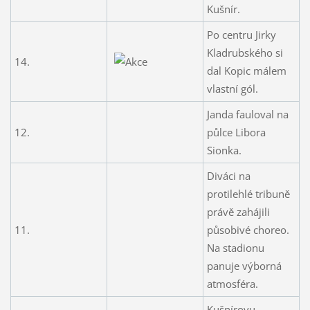
Kušnír.
Po centru Jirky
Kladrubského si
14.
dal Kopic málem
vlastní gól.
Janda fauloval na
12.
půlce Libora
Sionka.
Diváci na
protilehlé tribuně
právě zahájili
11.
působivé choreo.
Na stadionu
panuje výborná
atmosféra.
Kušnírovu