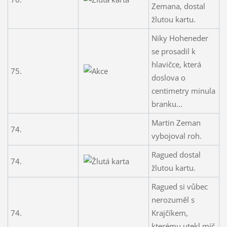
Zemana, dostal
žlutou kartu.
Niky Hoheneder
se prosadil k
hlavičce, která
75.
doslova o
centimetry minula
branku...
Martin Zeman
74.
vybojoval roh.
Ragued dostal
74.
žlutou kartu.
Ragued si vůbec
nerozuměl s
74.
Krajčíkem,
kterému utekl míč