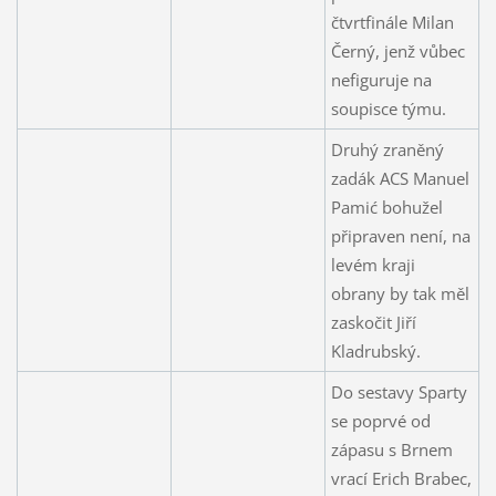
čtvrtfinále Milan
Černý, jenž vůbec
nefiguruje na
soupisce týmu.
Druhý zraněný
zadák ACS Manuel
Pamić bohužel
připraven není, na
levém kraji
obrany by tak měl
zaskočit Jiří
Kladrubský.
Do sestavy Sparty
se poprvé od
zápasu s Brnem
vrací Erich Brabec,