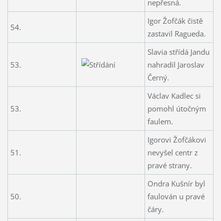
nepřesná.
Igor Žofčák čistě
54.
zastavil Ragueda.
Slavia střídá Jandu
53.
nahradil Jaroslav
Černý.
Václav Kadlec si
53.
pomohl útočným
faulem.
Igorovi Žofčákovi
51.
nevyšel centr z
pravé strany.
Ondra Kušnír byl
50.
faulován u pravé
čáry.