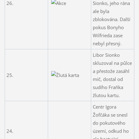
26.
Sionko, jeho rána
ale byla
zblokována. Další
pokus Bonyho
Wilfrieda zase
nebyl přesný.
Libor Sionko
skluzoval na půlce
a přestože zasáhl
25.
míč, dostal od
sudího Fraňka
žlutou kartu.
Centr Igora
Žofčáka se snesl
do pokutového
24.
území, odkud ho
ale hostující