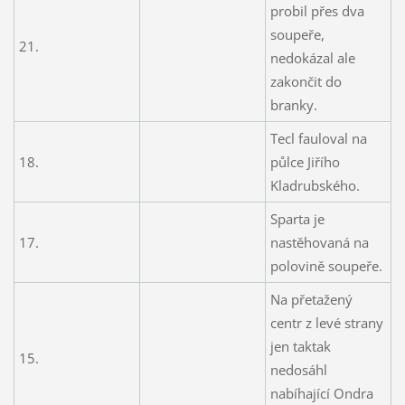
probil přes dva
soupeře,
21.
nedokázal ale
zakončit do
branky.
Tecl fauloval na
18.
půlce Jiřího
Kladrubského.
Sparta je
17.
nastěhovaná na
polovině soupeře.
Na přetažený
centr z levé strany
jen taktak
15.
nedosáhl
nabíhající Ondra