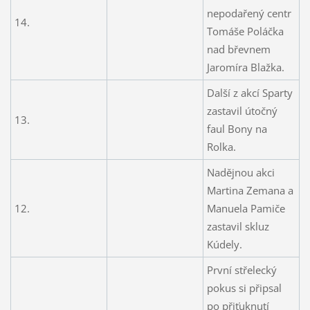
nepodařený centr
14.
Tomáše Poláčka
nad břevnem
Jaromíra Blažka.
Další z akcí Sparty
zastavil útočný
13.
faul Bony na
Rolka.
Nadějnou akci
Martina Zemana a
12.
Manuela Pamiče
zastavil skluz
Kúdely.
První střelecký
pokus si připsal
po přiťuknutí