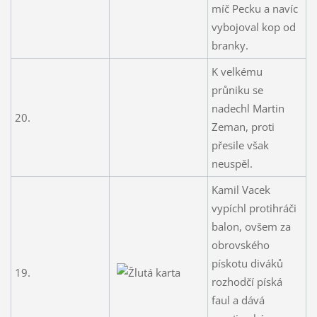
míč Pecku a navíc
vybojoval kop od
branky.
K velkému
průniku se
nadechl Martin
20.
Zeman, proti
přesile však
neuspěl.
Kamil Vacek
vypíchl protihráči
balon, ovšem za
obrovského
pískotu diváků
19.
rozhodčí píská
faul a dává