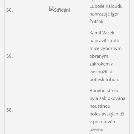
Luboše Kaloudu
60.
nahrazuje Igor
Žofčák.
Kamil Vacek
napravil ztrátu
míče výborným
59.
obraným
zákrokem a
vysloužil si
potlesk tribun.
Bonyho střela
byla zablokována
houštinou
58.
boleslavských těl
v pokutovém
území.