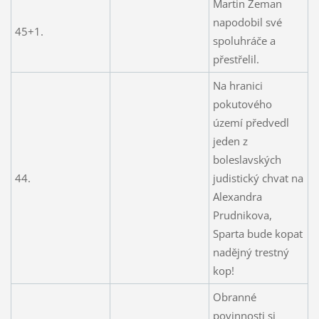
Martin Zeman
napodobil své
45+1.
spoluhráče a
přestřelil.
Na hranici
pokutového
území předvedl
jeden z
boleslavských
44.
judistický chvat na
Alexandra
Prudnikova,
Sparta bude kopat
nadějný trestný
kop!
Obranné
povinnosti si