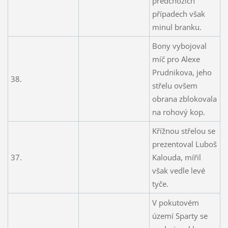
předchozích
případech však
minul branku.
Bony vybojoval
míč pro Alexe
Prudnikova, jeho
38.
střelu ovšem
obrana zblokovala
na rohový kop.
Křížnou střelou se
prezentoval Luboš
37.
Kalouda, mířil
však vedle levé
tyče.
V pokutovém
území Sparty se