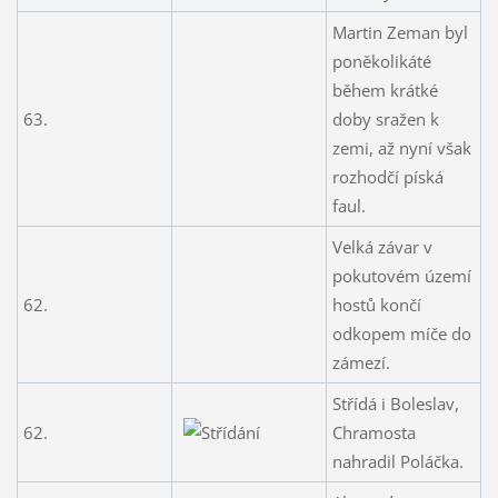
Martin Zeman byl
poněkolikáté
během krátké
63.
doby sražen k
zemi, až nyní však
rozhodčí píská
faul.
Velká závar v
pokutovém území
62.
hostů končí
odkopem míče do
zámezí.
Střídá i Boleslav,
62.
Chramosta
nahradil Poláčka.