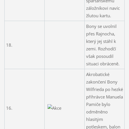
sparťanskému
záložníkovi navíc
žlutou kartu.
Bony se uvolnil
přes Rajnocha,
který jej stáhl k
18.
zemi. Rozhodčí
však posoudil
situaci obráceně.
Akrobatické
zakončení Bony
Wilfrieda po hezké
přihrávce Manuela
Pamiče bylo
16.
odměněno
hlasitým
potleskem, balon