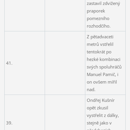
zastavil zdvižený
praporek
pomezního
rozhodčího.
Z pětadvaceti
metrů vstřelil
tentokrát po
hezké kombinaci
41.
svých spoluhráčů
Manuel Pamič, i
on ovšem mířil
nad.
Ondřej Kušnír
opět zkusil
vystřelit z dálky,
39.
stejně jako v