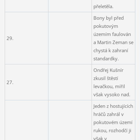
přeletěla.
Bony byl před
pokutovým
územím faulován
29.
a Martin Zeman se
chystá k zahraní
standardky.
Ondřej Kušnír
zkusil štěstí
27.
levačkou, mířil
však vysoko nad.
Jeden z hostujících
hráčů zahrál v
pokutovém území
rukou, rozhodčí ji
však v