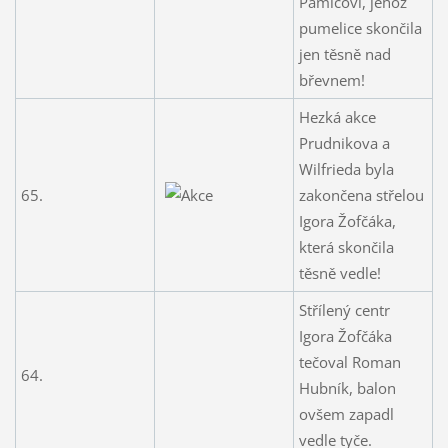
Pamičovi, jehož
pumelice skončila
jen těsně nad
břevnem!
Hezká akce
Prudnikova a
Wilfrieda byla
65.
zakončena střelou
Igora Žofčáka,
která skončila
těsně vedle!
Střílený centr
Igora Žofčáka
tečoval Roman
64.
Hubník, balon
ovšem zapadl
vedle tyče.