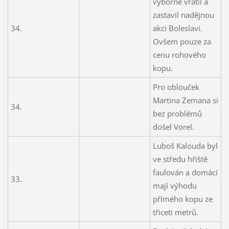
výborně vrátil a
zastavil nadějnou
34.
akci Boleslavi.
Ovšem pouze za
cenu rohového
kopu.
Pro oblouček
Martina Zemana si
34.
bez problémů
došel Vorel.
Luboš Kalouda byl
ve středu hřiště
faulován a domácí
33.
mají výhodu
přímého kopu ze
třiceti metrů.