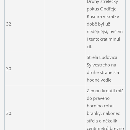
Druhý střelecký
pokus Ondřeje
Kušníra v krátké
32.
době byl už
nedějnější, ovšem
i tentokrát minul
cíl.
Střela Ludovica
Sylvestreho na
30.
druhé straně šla
hodně vedle.
Zeman kroutil míč
do pravého
horního rohu
30.
branky, nakonec
střela o několik
centimetrů břevno