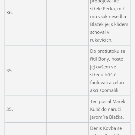
probojoval ke
střele Pecka, míč
36.
mu však nesedl a
Blažek jej s klidem
schoval v
rukavicích.
Do protiútoku se
řítil Bony, hosté
jej ovšem ve
35.
středu hřiště
faulovali a celou
akci zpomalili.
Ten poslal Marek
35.
Kulič do náručí
Jaromíra Blažka.
Denis Kovba se