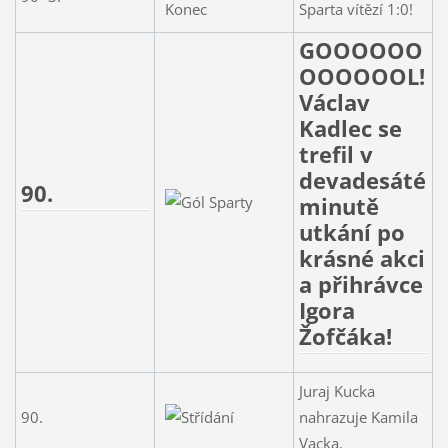
Sparta vítězí 1:0!
GOOOOOO
OOOOOOL!
Václav
Kadlec se
trefil v
devadesáté
90.
minutě
utkání po
krásné akci
a přihrávce
Igora
Žofčáka!
Juraj Kucka
90.
nahrazuje Kamila
Vacka.