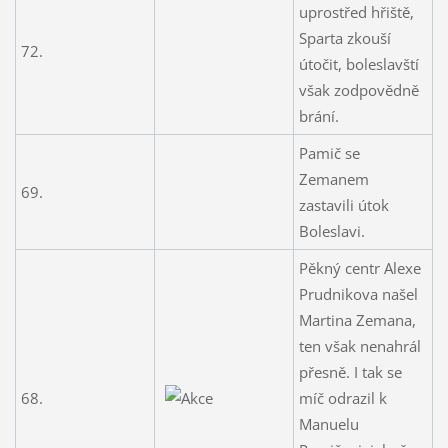
uprostřed hřiště,
Sparta zkouší
72.
útočit, boleslavští
však zodpovědně
brání.
Pamič se
Zemanem
69.
zastavili útok
Boleslavi.
Pěkný centr Alexe
Prudnikova našel
Martina Zemana,
ten však nenahrál
přesně. I tak se
68.
míč odrazil k
Manuelu