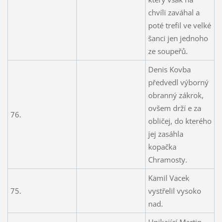
chvíli zaváhal a
poté trefil ve velké
šanci jen jednoho
ze soupeřů.
Denis Kovba
předvedl výborný
obranný zákrok,
ovšem drží e za
76.
obličej, do kterého
jej zasáhla
kopačka
Chramosty.
Kamil Vacek
75.
vystřelil vysoko
nad.
Unikající Martin