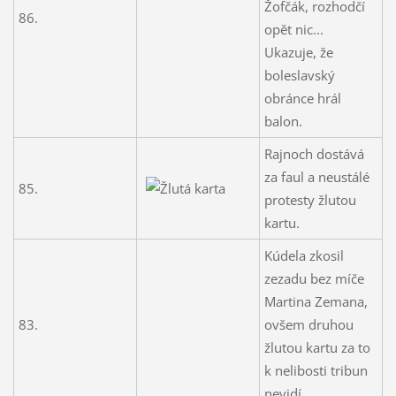
Žofčák, rozhodčí
86.
opět nic...
Ukazuje, že
boleslavský
obránce hrál
balon.
Rajnoch dostává
za faul a neustálé
85.
protesty žlutou
kartu.
Kúdela zkosil
zezadu bez míče
Martina Zemana,
83.
ovšem druhou
žlutou kartu za to
k nelibosti tribun
nevidí.