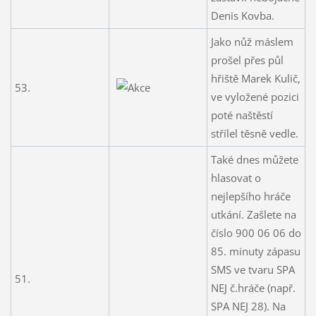
Denis Kovba.
Jako nůž máslem
prošel přes půl
hřiště Marek Kulič,
53.
ve vyložené pozici
poté naštěstí
střílel těsně vedle.
Také dnes můžete
hlasovat o
nejlepšího hráče
utkání. Zašlete na
číslo 900 06 06 do
85. minuty zápasu
SMS ve tvaru SPA
51.
NEJ č.hráče (např.
SPA NEJ 28). Na