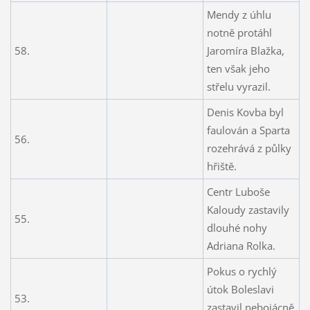
Mendy z úhlu
notně protáhl
58.
Jaromíra Blažka,
ten však jeho
střelu vyrazil.
Denis Kovba byl
faulován a Sparta
56.
rozehrává z půlky
hřiště.
Centr Luboše
Kaloudy zastavily
55.
dlouhé nohy
Adriana Rolka.
Pokus o rychlý
útok Boleslavi
53.
zastavil nebojácně