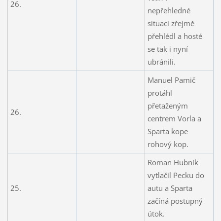
26.
nepřehledné
situaci zřejmě
přehlédl a hosté
se tak i nyní
ubránili.
Manuel Pamič
protáhl
přetaženým
26.
centrem Vorla a
Sparta kope
rohový kop.
Roman Hubník
vytlačil Pecku do
25.
autu a Sparta
začíná postupný
útok.