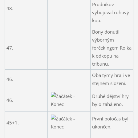
Prudnikov
48.
vybojoval rohový
kop.
Bony donutil
výborným
47.
forčekingem Rolka
k odkopu na
tribunu.
Oba týmy hrají ve
46.
stejném složení.
Druhé dějství hry
46.
bylo zahájeno.
První poločas byl
45+1.
ukončen.