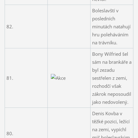
Boleslavští v
posledních
82.
minutách natahují
hru poleháváním
na trávníku.
Bony Wilfried šel
sám na brankáře a
byl zezadu
81.
sestřelen z zemi,
rozhodčí však
zákrok neposoudil
jako nedovolený.
Denis Kovba v
těžké pozici, ležící
na zemi, vypíchl
80.
míč boleslavským