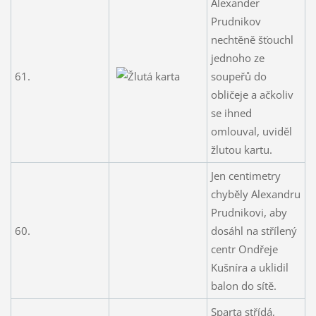
Alexander
Prudnikov
nechtěně šťouchl
jednoho ze
61.
soupeřů do
obličeje a ačkoliv
se ihned
omlouval, uviděl
žlutou kartu.
Jen centimetry
chyběly Alexandru
Prudnikovi, aby
60.
dosáhl na střílený
centr Ondřeje
Kušníra a uklidil
balon do sítě.
Sparta střídá,