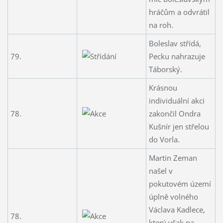
hráčům a odvrátil
na roh.
Boleslav střídá,
79.
Pecku nahrazuje
Táborský.
Krásnou
individuální akci
78.
zakončil Ondra
Kušnír jen střelou
do Vorla.
Martin Zeman
našel v
pokutovém území
úplně volného
Václava Kadlece,
78.
který však na