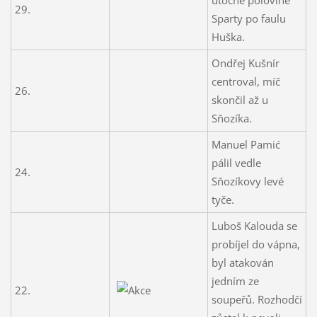
29.
Sparty po faulu
Huška.
Ondřej Kušnír
centroval, míč
26.
skončil až u
Sňozíka.
Manuel Pamić
pálil vedle
24.
Sňozíkovy levé
tyče.
Luboš Kalouda se
probíjel do vápna,
byl atakován
jedním ze
22.
soupeřů. Rozhodčí