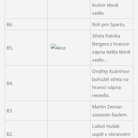
Kušnír těsně
vedle.
86.
Roh pro Spartu.
Střela Patrika
Bergera z hranice
85.
vápna letěla těsně
vedle...
Ondřeji Kušnírovi
bohužel střela na
84.
hranici vápna
nesedla.
Martin Zeman
83.
zastaven faulem.
Luboš Hušek
82.
uspěl v obranném