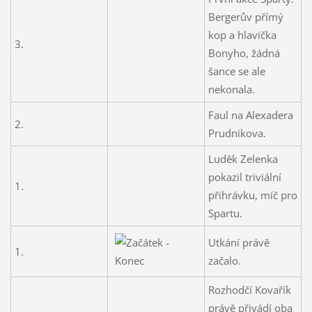
Bergerův přímý
kop a hlavička
3.
Bonyho, žádná
šance se ale
nekonala.
Faul na Alexadera
2.
Prudnikova.
Luděk Zelenka
pokazil triviální
1.
přihrávku, míč pro
Spartu.
Utkání právě
1.
začalo.
Rozhodčí Kovařík
právě přivádí oba