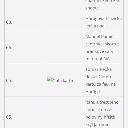
sparťanského Fan
shopu.
Hartigova hlavička
68.
letěla nad.
Manuel Pamić
centroval skoro z
66.
brankové čáry
mimo hřiště.
Tomáš Řepka
dostal žlutou
65.
kartu za faul na
Hartiga.
Ránu z trestného
kopu skoro z
65.
poloviny hřiště
kryl Jaromír