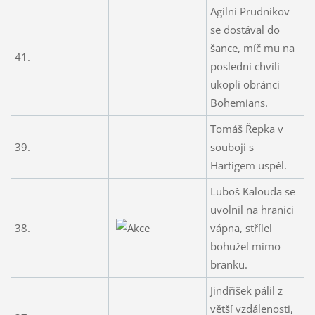
Agilní Prudnikov
se dostával do
šance, míč mu na
41.
poslední chvíli
ukopli obránci
Bohemians.
Tomáš Řepka v
39.
souboji s
Hartigem uspěl.
Luboš Kalouda se
uvolnil na hranici
38.
vápna, střílel
bohužel mimo
branku.
Jindřišek pálil z
větší vzdálenosti,