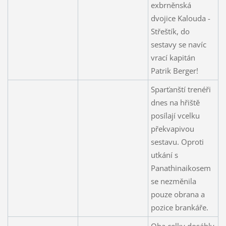
exbrněnská
dvojice Kalouda -
Střeštík, do
sestavy se navíc
vrací kapitán
Patrik Berger!
Sparťanští trenéři
dnes na hřiště
posílají vcelku
překvapivou
sestavu. Oproti
utkání s
Panathinaikosem
se nezměnila
pouze obrana a
pozice brankáře.
Oba celky dosáhly