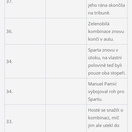
37.
jeho rána skončila
na tribuně.
Zelenobílá
36.
kombinace znovu
končí v autu.
Sparta znovu v
útoku, na vlastní
34.
polovině teď byli
pouze oba stopeři.
Manuel Pamić
34.
vybojoval roh pro
Spartu.
Hosté se snažili o
kombinaci, míč
33.
jim ale utekl do