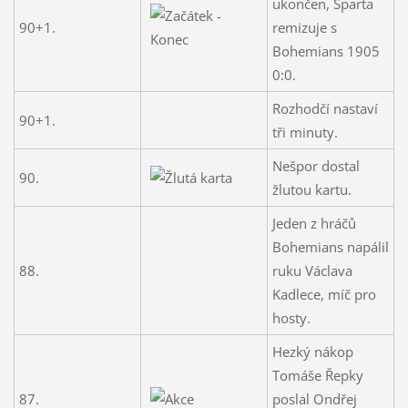
ukončen, Sparta
90+1.
remizuje s
Bohemians 1905
0:0.
Rozhodčí nastaví
90+1.
tři minuty.
Nešpor dostal
90.
žlutou kartu.
Jeden z hráčů
Bohemians napálil
88.
ruku Václava
Kadlece, míč pro
hosty.
Hezký nákop
Tomáše Řepky
87.
poslal Ondřej