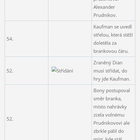
Alexander
Prudnikov.
Kaufman se uvedl
střelou, která stěží
54.
doletěla za
brankovou čáru.
Zraněný Dian
52.
musí střídat, do
hry jde Kaufman.
Bony postupoval
směr branka,
místo nahrávky
zcela volnému
52.
Prudnikovovi ale
zbrkle pálil do
míst, kde stál