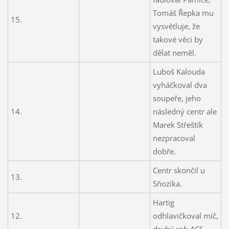
Tomáš Řepka mu
15.
vysvětluje, že
takové věci by
dělat neměl.
Luboš Kalouda
vyháčkoval dva
soupeře, jeho
14.
následný centr ale
Marek Střeštík
nezpracoval
dobře.
Centr skončil u
13.
Sňozíka.
Hartig
12.
odhlavičkoval míč,
druhý roh ACS.