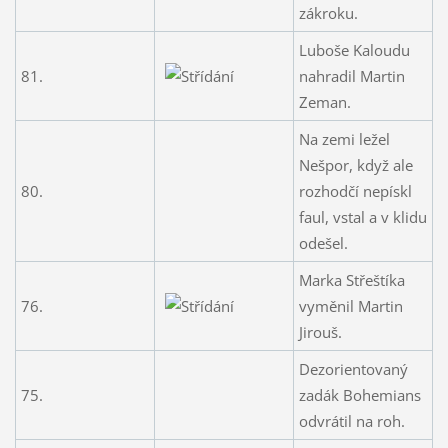
zákroku.
Luboše Kaloudu
81.
nahradil Martin
Zeman.
Na zemi ležel
Nešpor, když ale
80.
rozhodčí nepískl
faul, vstal a v klidu
odešel.
Marka Střeštíka
76.
vyměnil Martin
Jirouš.
Dezorientovaný
75.
zadák Bohemians
odvrátil na roh.