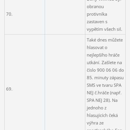
obranou
70.
protivníka
zastaven s
vypětím všech sil.
Také dnes můžete
hlasovat o
nejlepšího hráče
utkání. Zašlete na
číslo 900 06 06 do
85. minuty zápasu
SMS ve tvaru SPA
69.
NEJ č.hráče (např.
SPA NEJ 28). Na
jednoho z
hlasujících čeká
výhra ze