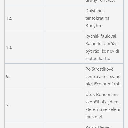
Další faul,
12.
tentokrát na
Bonyho.
Rychlík fauloval
Kaloudu a může
10.
být rád, že nevidí
žlutou kartu.
Po Střeštíkově
9.
centru a tečované
hlavičce první roh.
Útok Bohemians
skončil ofsajdem,
7.
kterému se zelení
fans diví.
Patrik Berger