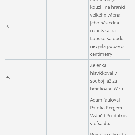
kouzlil na hranici
velkého vápna,
jeho následná
6.
nahrávka na
Luboše Kaloudu
nevyšla pouze o
centimetry.
Zelenka
hlavičkoval v
4.
souboji až za
brankovou čáru.
Adam fauloval
Patrika Bergera.
4.
Vzápětí Prudnikov
v ofsajdu.
První akce Sparty.