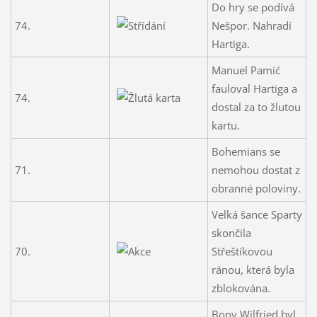
Do hry se podívá
74.
Nešpor. Nahradí
Hartiga.
Manuel Pamić
fauloval Hartiga a
74.
dostal za to žlutou
kartu.
Bohemians se
71.
nemohou dostat z
obranné poloviny.
Velká šance Sparty
skončila
70.
Střeštíkovou
ránou, která byla
zblokována.
Bony Wilfried byl