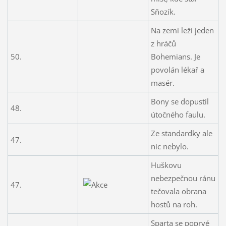
Sňozík.
Na zemi leží jeden
z hráčů
50.
Bohemians. Je
povolán lékař a
masér.
Bony se dopustil
48.
útočného faulu.
Ze standardky ale
47.
nic nebylo.
Huškovu
nebezpečnou ránu
47.
tečovala obrana
hostů na roh.
Sparta se poprvé