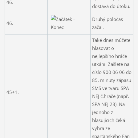
46.
dostává do útoku.
Druhý poločas
46.
začal.
Také dnes můžete
hlasovat o
nejlepšího hráče
utkání. Zašlete na
číslo 900 06 06 do
85. minuty zápasu
SMS ve tvaru SPA
45+1.
NEJ č.hráče (např.
SPA NEJ 28). Na
jednoho z
hlasujících čeká
výhra ze
sparťanského Fan