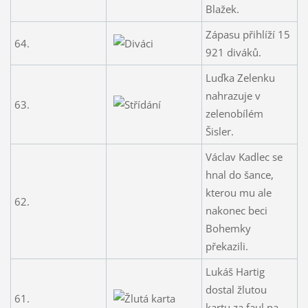
Blažek.
Zápasu přihlíží 15
64.
921 diváků.
Luďka Zelenku
nahrazuje v
63.
zelenobílém
Šisler.
Václav Kadlec se
hnal do šance,
kterou mu ale
62.
nakonec beci
Bohemky
překazili.
Lukáš Hartig
dostal žlutou
61.
kartu za faul na