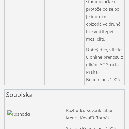
staronováčkem,
protože po se po
jednoroční
epizodě ve druhé
lize vrátil zpět
mezi elitu.
Dobrý den, vítejte
u online přenosu z
utkání AC Sparta
Praha -
Bohemians 1905.
Soupiska
Rozhodčí: Kovařík Libor -
Mencl, Kovařík Tomáš.
Sestava Bohemians 1905: