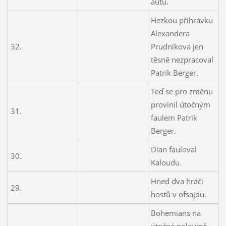
autu.
Hezkou přihrávku
Alexandera
32.
Prudnikova jen
těsně nezpracoval
Patrik Berger.
Teď se pro změnu
provinil útočným
31.
faulem Patrik
Berger.
Dian fauloval
30.
Kaloudu.
Hned dva hráči
29.
hostů v ofsajdu.
Bohemians na
útočné polovině