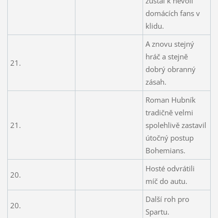
zůstal k nevoli
domácích fans v
klidu.
A znovu stejný
hráč a stejně
21.
dobrý obranný
zásah.
Roman Hubník
tradičně velmi
21.
spolehlivě zastavil
útočný postup
Bohemians.
Hosté odvrátili
20.
míč do autu.
Další roh pro
20.
Spartu.