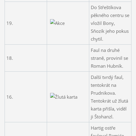
Do Střeštíkova
pěkného centru se
19.
vložil Bony,
Sňozík jeho pokus
chytil.
Faul na druhé
18.
straně, provinil se
Roman Hubník.
Další tvrdý faul,
tentokrát na
Prudnikova.
16.
Tentokrát už žlutá
karta přišla, viděl
ji Štohanzl.
Hartig ostře
fauloval Pamiće,