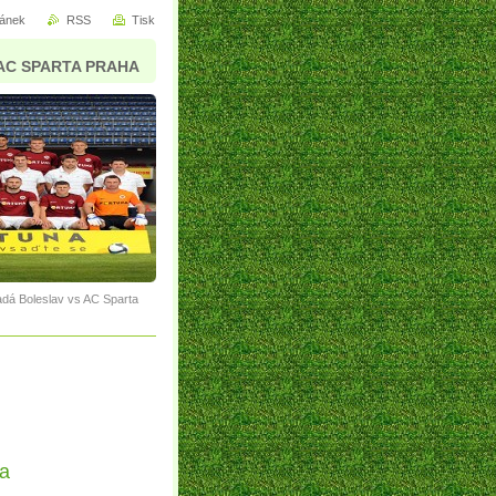
ránek
RSS
Tisk
AC SPARTA PRAHA
adá Boleslav vs AC Sparta
a