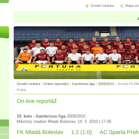
Úvodní stránka
Mapa st
Úvodní stránka
|
Online reportáže
|
Gambrinus liga
|
2009/2010
|
19.kolo.FK Ml
Praha
On-line reportáž
19. kolo - Gambrinus liga
2009/2010
Městský stadion Mladá Boleslav, 14. 3. 2010 | 17:00
FK Mladá Boleslav
1:2 (1:0)
AC Sparta Prah