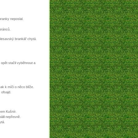
ranky neposlal.
bránců.
olesavský brankář chytá.
 opět stačil vyběhnout a
šak k míči o něco blíže.
 ofsajd.
rem Kušnír.
álil nepřesně.
ytá.