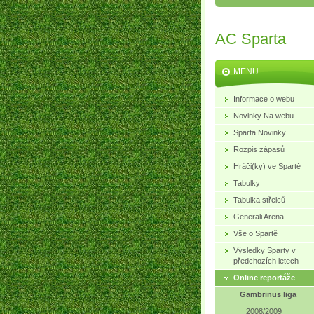
AC Sparta
MENU
Informace o webu
Novinky Na webu
Sparta Novinky
Rozpis zápasů
Hráči(ky) ve Spartě
Tabulky
Tabulka střelců
Generali Arena
Vše o Spartě
Výsledky Sparty v
předchozích letech
Online reportáže
Gambrinus liga
2008/2009