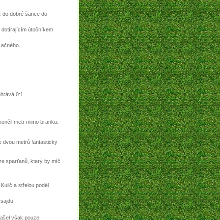
ž do dobré šance do
dotírajícím útočníkem
 Lačného.
hrává 0:1.
skončil metr mimo branku.
e dvou metrů fantasticky
 ze sparťanů, který by míč
ulič a střelou podél
sajdu.
našel však pouze