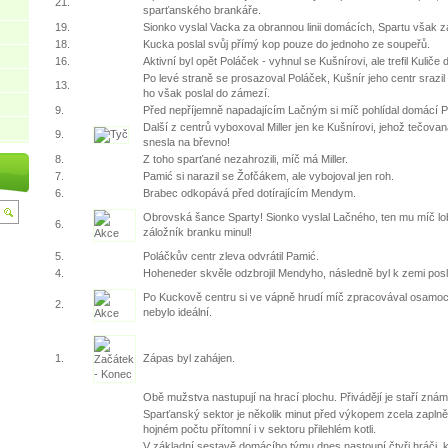
21.
sparťanského brankáře.
19.
Sionko vyslal Vacka za obrannou linii domácích, Spartu však za
18.
Kucka poslal svůj přímý kop pouze do jednoho ze soupeřů.
16.
Aktivní byl opět Poláček - vyhnul se Kušnírovi, ale trefil Kuliče
Po levé straně se prosazoval Poláček, Kušnír jeho centr srazil
13.
ho však poslal do zámezí.
9.
Před nepříjemně napadajícím Lačným si míč pohlídal domácí 
Další z centrů vyboxoval Miller jen ke Kušnírovi, jehož tečov
9.
snesla na břevno!
8.
Z toho sparťané nezahrozili, míč má Miller.
7.
Pamić si narazil se Žofčákem, ale vybojoval jen roh.
6.
Brabec odkopává před dotírajícím Mendym.
Obrovská šance Sparty! Sionko vyslal Lačného, ten mu míč lob
6.
záložník branku minul!
5.
Poláčkův centr zleva odvrátil Pamić.
4.
Hoheneder skvěle odzbrojil Mendyho, následně byl k zemi pos
Po Kuckově centru si ve vápně hrudí míč zpracovával osamoc
2.
nebylo ideální.
1.
Zápas byl zahájen.
Obě mužstva nastupují na hrací plochu. Přivádějí je staří známí
Sparťanský sektor je několik minut před výkopem zcela zaplněn
hojném počtu přítomní i v sektoru přilehlém kotli.
V základní sestavě domácího týmu dnes nastoupí čtyři hráči, k