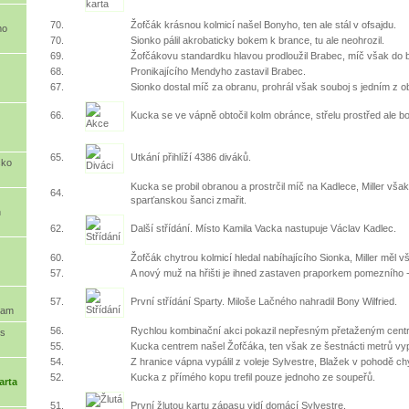
70.
Žofčák krásnou kolmicí našel Bonyho, ten ale stál v ofsajdu.
mo
70.
Sionko pálil akrobaticky bokem k brance, tu ale neohrozil.
69.
Žofčákovu standardku hlavou prodloužil Brabec, míč však do b
68.
Pronikajícího Mendyho zastavil Brabec.
67.
Sionko dostal míč za obranu, prohrál však souboj s jedním z o
66.
Kucka se ve vápně obtočil kolm obránce, střelu prostřed ale b
65.
Utkání přihlíží 4386 diváků.
cko
Kucka se probil obranou a prostrčil míč na Kadlece, Miller však
64.
sparťanskou šanci zmařit.
n
62.
Další střídání. Místo Kamila Vacka nastupuje Václav Kadlec.
60.
Žofčák chytrou kolmicí hledal nabíhajícího Sionka, Miller měl v
57.
A nový muž na hřišti je ihned zastaven praporkem pomezního -
57.
První střídání Sparty. Miloše Lačného nahradil Bony Wilfried.
ram
56.
Rychlou kombinační akci pokazil nepřesným přetaženým cent
vs
55.
Kucka centrem našel Žofčáka, ten však ze šestnácti metrů vyp
54.
Z hranice vápna vypálil z voleje Sylvestre, Blažek v pohodě ch
52.
Kucka z přímého kopu trefil pouze jednoho ze soupeřů.
arta
51.
První žlutou kartu zápasu vidí domácí Sylvestre.