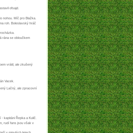
stavil ofsajd.
 do nohou. Míč pro Blažka.
 na roh. Boleslavský hráč
Procházka.
aná rána se obloučkem
em vrátil, ale zkušený
lán Vacek.
ený Lačný, ale zpracovní
 - kapitáni Řepka a Kulič.
, rudí fans jsou však v
teří v minulých letech