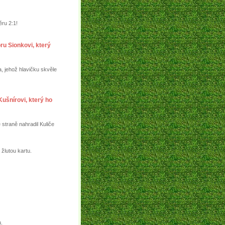
ěru 2:1!
ru Sionkovi, který
, jehož hlavičku skvěle
ušnírovi, který ho
straně nahradil Kuliče
žlutou kartu.
u.