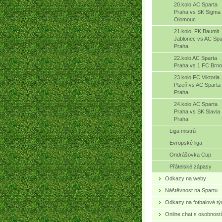
20.kolo.AC Sparta
Praha vs SK Sigma
Olomouc
21.kolo. FK Baumit
Jablonec vs AC Spa
Praha
22.kolo AC Sparta
Praha vs 1.FC Brno
23.kolo.FC Viktoria
Plzeň vs AC Sparta
Praha
24.kolo.AC Sparta
Praha vs SK Slavia
Praha
Liga mistrů
Evropské liga
Ondrášovka Cup
Přátelské zápasy
Odkazy na weby
Náštěvnost na Spartu
Odkazy na fotbalové t
Online chat s osobností