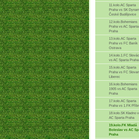
11.kolo.AC Sparta
Praha vs SK Dyna
České Budějovice
12.kolo.Bohemians
Praha vs AC Sparta
Praha
13.kolo.AC Sparta
Praha vs FC Baník
Ostrava
14.kolo.1.FC Slová
vs AC Sparta Praha
15.kolo.AC Sparta
Praha vs FC Slova
Liberec
16.kolo.Bohemians
1905 vs AC Sparta
Praha
17.kolo.AC Sparta
Praha vs 1.FK Příb
18.kolo.SK Kladno 
AC Sparta Praha
19.kolo.FK Mladá
Boleslav vs AC Sp
Praha