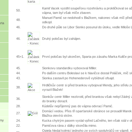
Kamil Vacek vystihl soupeřovu rozehrávku a prokličkoval se a
50.
vápna, tam byl však míče zbaven.
Manuel Pamić se nedohodl s Blažkem, nakonec však míč před 
48.
odkopl.
rta
46.
Do druhé půle se Libor Sionko posunul do útoku, vedle Miloše
46.
Druhý poločas byl zahájen.
45+1.
První poločas byl ukončen, Sparta po zásahu Marka Kuliče pro
45.
Sionkovu standardku vyboxoval Miller.
44.
Po dalším centru Boleslavi se k hlavičce dostal Poláček, míč 
43.
Sionka zastavil po Hohenederově vybídnutí ofsajd.
Hrdličkův centr si před brankou vybojoval Mendy, jeho střelu z
38.
vyrazil Blažek!
Sionkův centr Miller nezkrotil, před brankou však nebyl žádný
36.
do branky dorazil.
28.
Kúdelův nepříjemný pas do vápna odvrací Pamić.
Domácí vedou. Přes tři sparťanské obránce se prosadil Marek K
27.
Blažka otevírá skóre.
ýmy
24.
Kucka chytrým pasem vyslal vpřed Lačného, ten však stál v of
22.
Pamićova rána z dálky skončila mimo.
Opiela hledal kolmicí jednoho ze svých spoluhráčů ve vápně, 