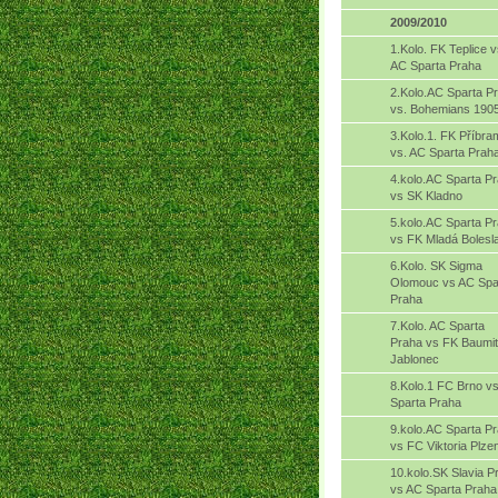
2009/2010
1.Kolo. FK Teplice 
AC Sparta Praha
2.Kolo.AC Sparta P
vs. Bohemians 190
3.Kolo.1. FK Příbra
vs. AC Sparta Prah
4.kolo.AC Sparta P
vs SK Kladno
5.kolo.AC Sparta P
vs FK Mladá Bolesl
6.Kolo. SK Sigma
Olomouc vs AC Spa
Praha
7.Kolo. AC Sparta
Praha vs FK Baumit
Jablonec
8.Kolo.1 FC Brno v
Sparta Praha
9.kolo.AC Sparta P
vs FC Viktoria Plze
10.kolo.SK Slavia P
vs AC Sparta Praha