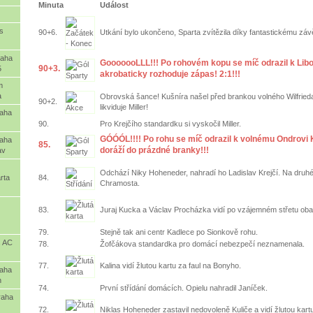
Minuta
Událost
vs
90+6.
Utkání bylo ukončeno, Sparta zvítězila díky fantastickému záv
raha
GooooooLLL!!! Po rohovém kopu se míč odrazil k Libo
90+3.
5
akrobaticky rozhoduje zápas! 2:1!!!
m
a
Obrovská šance! Kušníra našel před brankou volného Wilfrieda
90+2.
likviduje Miller!
raha
90.
Pro Krejčího standardku si vyskočil Miller.
GÓÓÓL!!!! Po rohu se míč odrazil k volnému Ondrovi K
raha
85.
doráží do prázdné branky!!!
av
Odchází Niky Hoheneder, nahradí ho Ladislav Krejčí. Na druhé 
rta
84.
Chramosta.
83.
Juraj Kucka a Václav Procházka vidí po vzájemném střetu oba 
79.
Stejně tak ani centr Kadlece po Sionkově rohu.
s AC
78.
Žofčákova standardka pro domácí nebezpečí neznamenala.
77.
Kalina vidí žlutou kartu za faul na Bonyho.
raha
n
74.
První střídání domácích. Opielu nahradil Janíček.
raha
72.
Niklas Hoheneder zastavil nedovoleně Kuliče a vidí žlutou kart