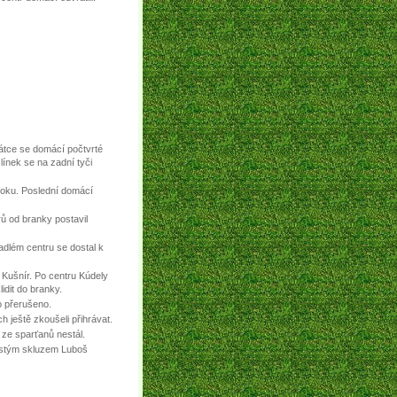
nátce se domácí počtvrté
slínek se na zadní tyči
toku. Poslední domácí
ů od branky postavil
adlém centru se dostal k
l Kušnír. Po centru Kúdely
lidit do branky.
lo přerušeno.
ch ještě zkoušeli přihrávat.
 ze sparťanů nestál.
čistým skluzem Luboš