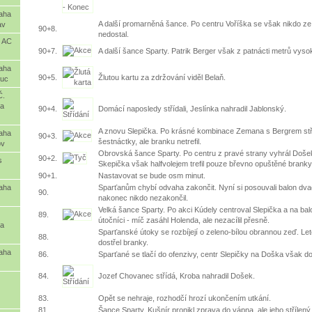
raha
A další promarněná šance. Po centru Voříška se však nikdo z
av
90+8.
nedostal.
s AC
90+7.
A další šance Sparty. Patrik Berger však z patnácti metrů vysoko
raha
90+5.
Žlutou kartu za zdržování viděl Belaň.
ouc
Č.
ta
90+4.
Domácí naposledy střídali, Jeslínka nahradil Jablonský.
A znovu Slepička. Po krásné kombinace Zemana s Bergrem stříl
raha
90+3.
šestnáctky, ale branku netrefil.
ov
Obrovská šance Sparty. Po centru z pravé strany vyhrál Doše
90+2.
s
Skepička však halfvolejem trefil pouze břevno opuštěné branky
90+1.
Nastavovat se bude osm minut.
Sparťanům chybí odvaha zakončit. Nyní si posouvali balon dva
raha
90.
nakonec nikdo nezakončil.
Velká šance Sparty. Po akci Kúdely centroval Slepička a na ba
89.
útočníci - míč zasáhl Holenda, ale nezacílil přesně.
ta
Sparťanské útoky se rozbíjejí o zeleno-bílou obrannou zeď. Let
88.
dostřel branky.
raha
86.
Sparťané se tlačí do ofenzivy, centr Slepičky na Doška však dom
84.
Jozef Chovanec střídá, Kroba nahradil Došek.
83.
Opět se nehraje, rozhodčí hrozí ukončením utkání.
81.
Šance Sparty. Kušnír pronikl zprava do vápna, ale jeho střílený 