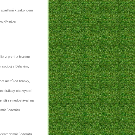
e sparťanů k zakončení
 přestřelil.
el z první z hranice
k souboj s Belaněm,
.
cet metrů od branky,
lon skákaly oba vysocí
enští se nedostávají na
ácí odvrátili.
centr domácí odvrátili.