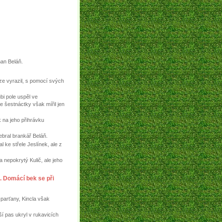
man Beláň.
uze vyrazil, s pomocí svých
bi pole uspěl ve
e šestnáctky však mířil jen
k na jeho přihrávku
ebral brankář Beláň.
 ke střele Jeslínek, ale z
 nepokrytý Kulič, ale jeho
. Domácí bek se při
 sparťany, Kincla však
ší pas ukryl v rukavicích