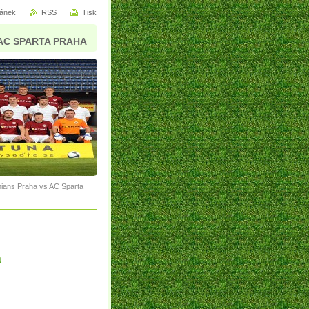
ránek
RSS
Tisk
AC SPARTA PRAHA
ians Praha vs AC Sparta
a