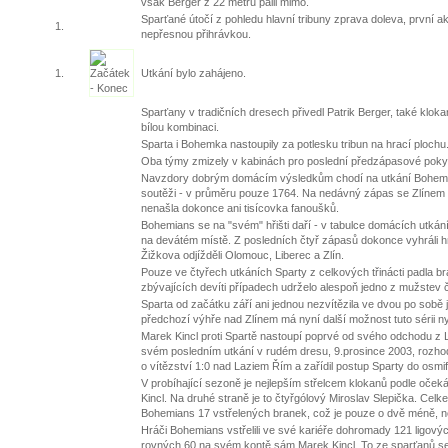
však Berger z 22 metrů pálil mimo.
Sparťané útočí z pohledu hlavní tribuny zprava doleva, první a
1.
nepřesnou přihrávkou.
1.
Utkání bylo zahájeno.
Sparťany v tradičních dresech přivedl Patrik Berger, také klokan
bílou kombinaci.
Sparta i Bohemka nastoupily za potlesku tribun na hrací plochu
Oba týmy zmizely v kabinách pro poslední předzápasové poky
Navzdory dobrým domácím výsledkům chodí na utkání Bohemk
soutěži - v průměru pouze 1764. Na nedávný zápas se Zlínem 
nenašla dokonce ani tisícovka fanoušků.
Bohemians se na "svém" hřišti daří - v tabulce domácích utkán
na devátém místě. Z posledních čtyř zápasů dokonce vyhráli hn
Žižkova odjížděli Olomouc, Liberec a Zlín.
Pouze ve čtyřech utkáních Sparty z celkových třinácti padla b
zbývajících devíti případech udrželo alespoň jedno z mužstev č
Sparta od začátku září ani jednou nezvítězila ve dvou po sobě
předchozí výhře nad Zlínem má nyní další možnost tuto sérii ny
Marek Kincl proti Spartě nastoupí poprvé od svého odchodu z Le
svém posledním utkání v rudém dresu, 9.prosince 2003, rozhod
o vítězství 1:0 nad Laziem Řím a zařídil postup Sparty do osmifi
V probíhající sezoně je nejlepším střelcem klokanů podle oček
Kincl. Na druhé straně je to čtyřgólový Miroslav Slepička. Celk
Bohemians 17 vstřelených branek, což je pouze o dvě méně, n
Hráči Bohemians vstřelili ve své kariéře dohromady 121 ligový
rovných 60 na svém kontě sám Marek Kincl. To ze sparťanů se