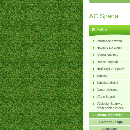
AC Sparta
MENU
Informace o webu
Novinky Na webu
Sparta Novinky
Rozpis zápasů
Hráči(ky) ve Spartě
Tabulky
Tabulka střelců
Generali Arena
Vše o Spartě
Výsledky Sparty v
předchozích letech
Online reportáže
Gambrinus liga
2008/2009