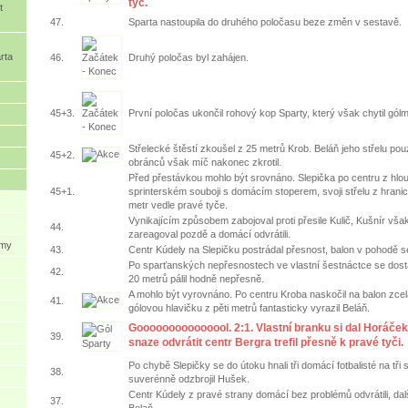
tyč.
t
47.
Sparta nastoupila do druhého poločasu beze změn v sestavě.
rta
46.
Druhý poločas byl zahájen.
45+3.
První poločas ukončil rohový kop Sparty, který však chytil gól
Střelecké štěstí zkoušel z 25 metrů Krob. Beláň jeho střelu po
45+2.
obránců však míč nakonec zkrotil.
Před přestávkou mohlo být srovnáno. Slepička po centru z hlou
45+1.
sprinterském souboji s domácím stoperem, svoji střelu z hranic
metr vedle pravé tyče.
Vynikajícím způsobem zabojoval proti přesile Kulič, Kušnír vša
44.
zareagoval pozdě a domácí odvrátili.
ýmy
43.
Centr Kúdely na Slepičku postrádal přesnost, balon v pohodě s
Po sparťanských nepřesnostech ve vlastní šestnáctce se dostal
42.
20 metrů pálil hodně nepřesně.
A mohlo být vyrovnáno. Po centru Kroba naskočil na balon zcela
41.
gólovou hlavičku z pěti metrů fantasticky vyrazil Beláň.
Gooooooooooooool. 2:1. Vlastní branku si dal Horáček
39.
snaze odvrátit centr Bergra trefil přesně k pravé tyči.
Po chybě Slepičky se do útoku hnali tři domácí fotbalisté na tři
38.
suverénně odzbrojil Hušek.
Centr Kúdely z pravé strany domácí bez problémů odvrátili, dal
37.
Belaň.