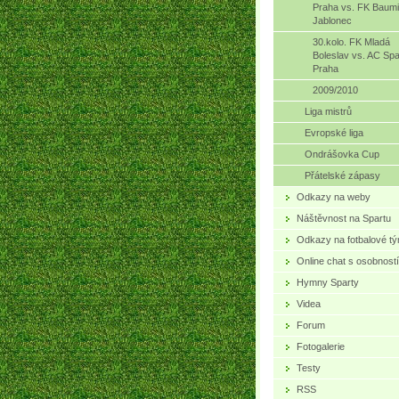
Praha vs. FK Baumi
Jablonec
30.kolo. FK Mladá
Boleslav vs. AC Spa
Praha
2009/2010
Liga mistrů
Evropské liga
Ondrášovka Cup
Přátelské zápasy
Odkazy na weby
Náštěvnost na Spartu
Odkazy na fotbalové t
Online chat s osobností
Hymny Sparty
Videa
Forum
Fotogalerie
Testy
RSS