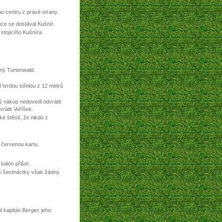
po centru z pravé strany.
ce se dostával Kušnír.
 stojícího Kušníra.
ný Turtenwald.
l tvrdou střelou z 12 metrů
ý nákop nedovedl odvrátit
vrátit Voříšek.
é štěstí, že nikdo z
ě červenou kartu.
balon přišel.
ici šestnáctky však žádný
l kapitán Berger, jeho