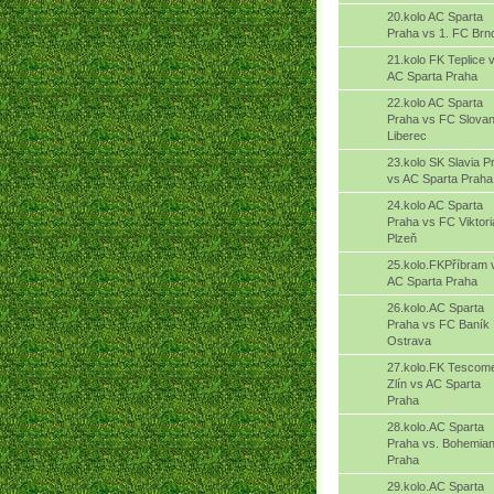
20.kolo AC Sparta
Praha vs 1. FC Brn
21.kolo FK Teplice 
AC Sparta Praha
22.kolo AC Sparta
Praha vs FC Slova
Liberec
23.kolo SK Slavia P
vs AC Sparta Praha
24.kolo AC Sparta
Praha vs FC Viktori
Plzeň
25.kolo.FKPříbram 
AC Sparta Praha
26.kolo.AC Sparta
Praha vs FC Baník
Ostrava
27.kolo.FK Tescom
Zlín vs AC Sparta
Praha
28.kolo.AC Sparta
Praha vs. Bohemia
Praha
29.kolo.AC Sparta