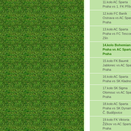
11.kolo AC Sparta
Praha vs 1. FK Pří
12.kolo FC Baník
Ostrava vs AC Spar
Praha
13.kolo AC Sparta
Praha vs FC Tesc
Zlín
14.kolo Bohemian
Praha vs AC Spart
Praha
15.kolo FK Baumit
Jablonec vs AC Spa
Praha
16.kolo AC Sparta
Praha vs SK Kladno
17.kolo SK Sigma
Olomouc vs AC Spa
Praha
18.kolo AC Sparta
Praha vs SK Dyna
Č. Budějovice
19.kolo FK Viktoria
Žižkov vs AC Spart
Praha