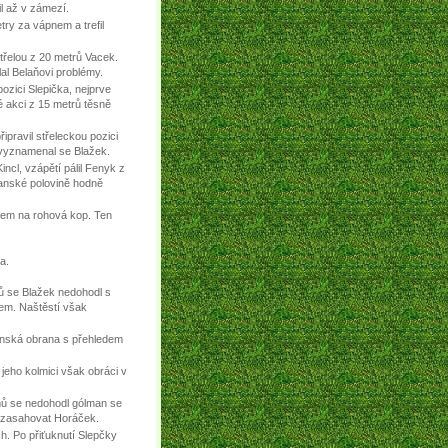
il až v zámezí.
try za vápnem a trefil
střelou z 20 metrů Vacek.
al Belaňovi problémy.
ozici Slepička, nejprve
né akci z 15 metrů těsně
ipravil střeleckou pozici
, vyznamenal se Blažek.
ncl, vzápětí pálil Fenyk z
ťanské polovině hodně
ičem na rohová kop. Ten
a.
 se Blažek nedohodl s
em. Naštěstí však
ťanská obrana s přehledem
 jeho kolmici však obráci v
omů se nedohodl gólman se
i zasahovat Horáček.
ch. Po přiťuknutí Slepčky