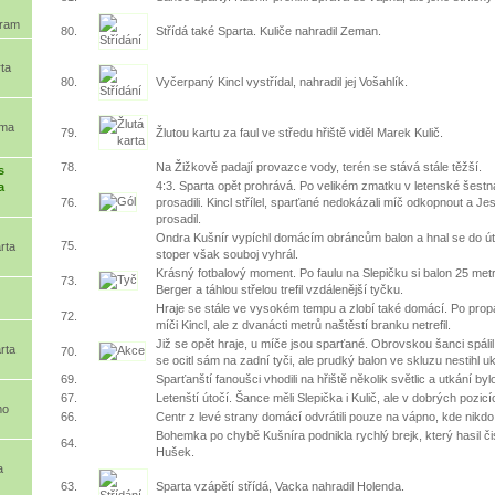
bram
80.
Střídá také Sparta. Kuliče nahradil Zeman.
ta
80.
Vyčerpaný Kincl vystřídal, nahradil jej Vošahlík.
oma
79.
Žlutou kartu za faul ve středu hřiště viděl Marek Kulič.
78.
Na Žižkově padají provazce vody, terén se stává stále těžší.
s
4:3. Sparta opět prohrává. Po velikém zmatku v letenské šest
a
76.
prosadili. Kincl střílel, sparťané nedokázali míč odkopnout a Je
prosadil.
Ondra Kušnír vypíchl domácím obráncům balon a hnal se do ú
75.
rta
stoper však souboj vyhrál.
Krásný fotbalový moment. Po faulu na Slepičku si balon 25 metr
73.
Berger a táhlou střelou trefil vzdálenější tyčku.
Hraje se stále ve vysokém tempu a zlobí také domácí. Po prop
72.
míči Kincl, ale z dvanácti metrů naštěstí branku netrefil.
Již se opět hraje, u míče jsou sparťané. Obrovskou šanci spáli
rta
70.
se ocitl sám na zadní tyči, ale prudký balon ve skluzu nestihl uk
69.
Sparťanští fanoušci vhodili na hřiště několik světlic a utkání by
67.
Letenští útočí. Šance měli Slepička i Kulič, ale v dobrých pozicí
mo
66.
Centr z levé strany domácí odvrátili pouze na vápno, kde nikdo
Bohemka po chybě Kušníra podnikla rychlý brejk, který hasil 
64.
Hušek.
a
63.
Sparta vzápětí střídá, Vacka nahradil Holenda.