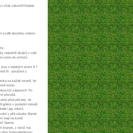
kci však zakončil Kúdela
i zvolili obvyklou zeleno-
.
ny.
y nejméně diváků v celé
si cestu do ochozů
í jsou s kladným skóre 9:7
ed tři - poraženi z
ranka na každé straně. Ve
isté konto.
 jdoucích zápasech. Po
ní přerušit.
tné před pěti lety. Ve
l gólem v poslední minutě
nále Ligy mistrů.
ávání s pěti zásahy Marek
em mají na kontě
ež Sparta.
ch branek, z nichž má
 přes šedesátigólovou