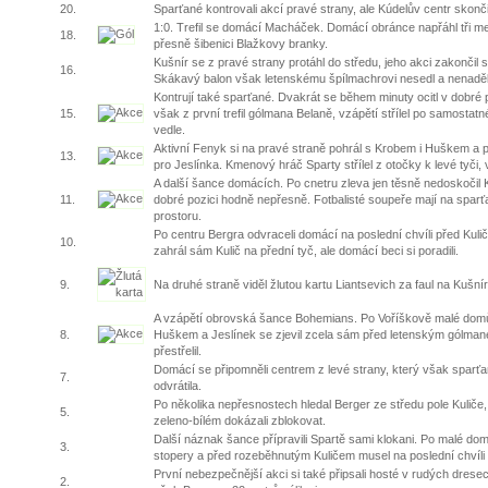
20.
Sparťané kontrovali akcí pravé strany, ale Kúdelův centr skonč
1:0. Trefil se domácí Macháček. Domácí obránce napřáhl tři me
18.
přesně šibenici Blažkovy branky.
Kušnír se z pravé strany protáhl do středu, jeho akci zakončil 
16.
Skákavý balon však letenskému špílmachrovi nesedl a nenaděl
Kontrují také sparťané. Dvakrát se během minuty ocitl v dobré p
15.
však z první trefil gólmana Belaně, vzápětí střílel po samostat
vedle.
Aktivní Fenyk si na pravé straně pohrál s Krobem i Huškem a př
13.
pro Jeslínka. Kmenový hráč Sparty střílel z otočky k levé tyči
A další šance domácích. Po cnetru zleva jen těsně nedoskočil Ki
11.
dobré pozici hodně nepřesně. Fotbalisté soupeře mají na spar
prostoru.
Po centru Bergra odvraceli domácí na poslední chvíli před Kul
10.
zahrál sám Kulič na přední tyč, ale domácí beci si poradili.
9.
Na druhé straně viděl žlutou kartu Liantsevich za faul na Kušnír
A vzápětí obrovská šance Bohemians. Po Voříškově malé domů
8.
Huškem a Jeslínek se zjevil zcela sám před letenským gólman
přestřelil.
Domácí se připomněli centrem z levé strany, který však spar
7.
odvrátila.
Po několika nepřesnostech hledal Berger ze středu pole Kuliče,
5.
zeleno-bílém dokázali zblokovat.
Další náznak šance přípravili Spartě sami klokani. Po malé d
3.
stopery a před rozeběhnutým Kuličem musel na poslední chvíl
První nebezpečnější akci si také připsali hosté v rudých drese
2.