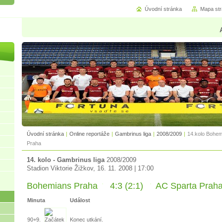
Úvodní stránka
Mapa st
Úvodní stránka
|
Online reportáže
|
Gambrinus liga
|
2008/2009
|
14.kolo Bohem
Praha
14. kolo - Gambrinus liga
2008/2009
Stadion Viktorie Žižkov, 16. 11. 2008 | 17:00
Bohemians Praha
4:3 (2:1)
AC Sparta Prah
Minuta
Událost
90+9.
Konec utkání.