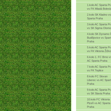
1.kolo AC Sparta P
vs FK Mladá Bolesl
2.kolo SK Kladno v
Sparta Praha
3.kolo AC Sparta P
vs SK Sigma Olom
4.kolo SK Dynamo 
Budějovice vs Spar
Praha
5.kolo AC Sparta P
vs FK Viktoria Žižk
6.kolo 1. FC Brno v
AC Sparta Praha
7.kolo AC Sparta P
vs FK Teplice
8.kolo FC Slovan
Liberec vs AC Spar
Praha
9.kolo AC Sparta P
vs SK Slavia Praha
10.kolo FC Viktoria
Plzeň vs AC Sparta
Praha