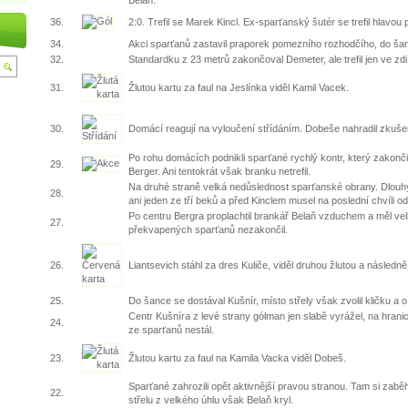
36.
2:0. Trefil se Marek Kincl. Ex-sparťanský šutér se trefil hlavou 
34.
Akci sparťanů zastavil praporek pomezního rozhodčího, do šan
32.
Standardku z 23 metrů zakončoval Demeter, ale trefil jen ve zdi
31.
Žlutou kartu za faul na Jeslínka viděl Kamil Vacek.
30.
Domácí reagují na vyloučení střídáním. Dobeše nahradil zkuše
Po rohu domácích podnikli sparťané rychlý kontr, který zakonči
29.
Berger. Ani tentokrát však branku netrefil.
Na druhé straně velká nedůslednost sparťanské obrany. Dlouh
28.
ani jeden ze tří beků a před Kinclem musel na poslední chvíli od
Po centru Bergra proplachtil brankář Belaň vzduchem a měl velk
27.
překvapených sparťanů nezakončil.
26.
Liantsevich stáhl za dres Kuliče, viděl druhou žlutou a následn
25.
Do šance se dostával Kušnír, místo střely však zvolil kličku a o 
Centr Kušníra z levé strany gólman jen slabě vyrážel, na hran
24.
ze sparťanů nestál.
23.
Žlutou kartu za faul na Kamila Vacka viděl Dobeš.
Sparťané zahrozili opět aktivnější pravou stranou. Tam si zaběh
22.
střelu z velkého úhlu však Belaň kryl.