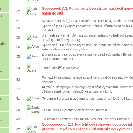
Goooooool. 3:3. Po centru z levé strany naskočil nejv
o
62.
balon do sítě.
vs
61.
Kapitán Patrik Berger na polovině sestřelil Kincla, na hřišti se zač
Sparťané jsou vývojem zaskočeni, několik přihrávek skončilo
60.
fotbalistů.
n
3:2. Trefil se Fenyk. Domácí obránce fantasticky trefil odražen
59.
pravé tyči Blařkovy branky.
raha
Sparta tlačí. Po sérii rohových kopů se dostal ke střele Kladru
56.
jeden z obránců na rohový kop.
Z pravé strany se do střelecké pozice ve středu protáhl Berger
55.
ale ten branku netrefil.
a
54.
Utkání přihlíží 4500 diváků.
vs
Po hezké kombinaci na levé straně centroval do šestnáctky Krob
53.
připraven.
Aktivní Kulič vybojoval rohový kop a sám jej rozehrál. Jeden 
52.
všeho zahrál rukou, rozhodčí však zůstal klidný.
51.
Po centru Bergra z pravé strany naskakoval na hlavičku Kladrub
e
50.
Žlutou kartu za protesty viděl Michal Demeter.
49.
Do útoku se rozběhl velmi aktivní Jeslínek, ale přes Kúdelu s H
ns
Gooooooooool. 2:2. Po Kuličově rohovém kopu dostal 
prostoru Slepička a krásnou křižnou střelou vyrovnal. 
47.