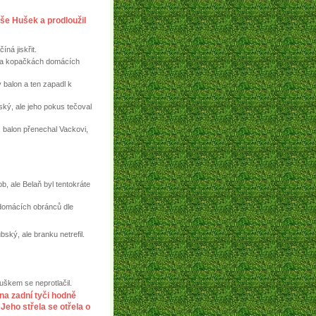
ýše Hušek a prodloužil
íná jiskřit.
 na kopačkách domácích
ý balon a ten zapadl k
bský, ale jeho pokus tečoval
, balon přenechal Vackovi,
, ale Belaň byl tentokráte
z domácích obránců dle
ský, ale branku netrefil.
uškem se neprotlačil.
na zadní tyči hodně
Jeho střela se otřela o