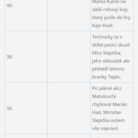
Marka Kuliče na
40.
další rohový kop,
který pošle do hry
Kajo Kisel.
Technicky to v
těžké pozici zkusil
Míra Slepička,
38.
jeho oblouček ale
přeletěl břevno
branky Teplic.
Po pěkné akci
Matušoviče
chyboval Marián
36.
Had, Miroslav
Slepička ovšem
vše napravil.