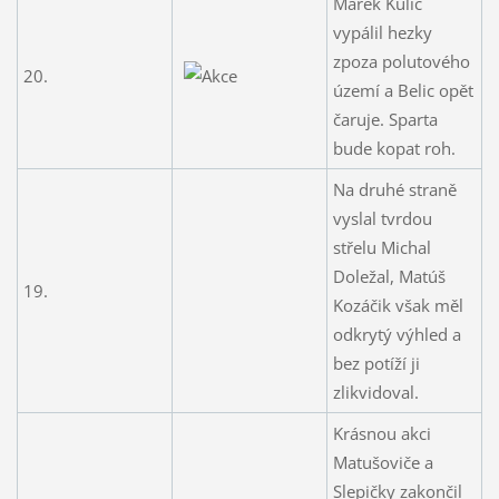
Marek Kulič
vypálil hezky
zpoza polutového
20.
území a Belic opět
čaruje. Sparta
bude kopat roh.
Na druhé straně
vyslal tvrdou
střelu Michal
Doležal, Matúš
19.
Kozáčik však měl
odkrytý výhled a
bez potíží ji
zlikvidoval.
Krásnou akci
Matušoviče a
Slepičky zakončil