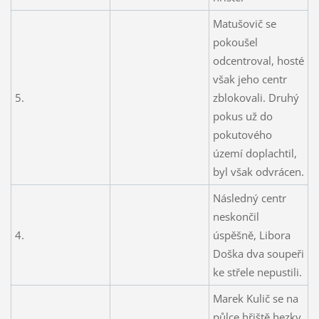
Matušovič se
pokoušel
odcentroval, hosté
však jeho centr
5.
zblokovali. Druhý
pokus už do
pokutového
území doplachtil,
byl však odvrácen.
Následný centr
neskončil
4.
úspěšně, Libora
Doška dva soupeři
ke střele nepustili.
Marek Kulič se na
půlce hřiště hezky