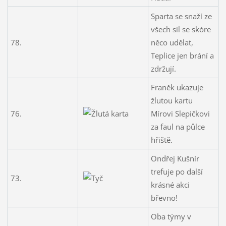
Sparta se snaží ze
všech sil se skóre
78.
něco udělat,
Teplice jen brání a
zdržují.
Franěk ukazuje
žlutou kartu
76.
Mírovi Slepičkovi
za faul na půlce
hřiště.
Ondřej Kušnír
trefuje po další
73.
krásné akci
břevno!
Oba týmy v