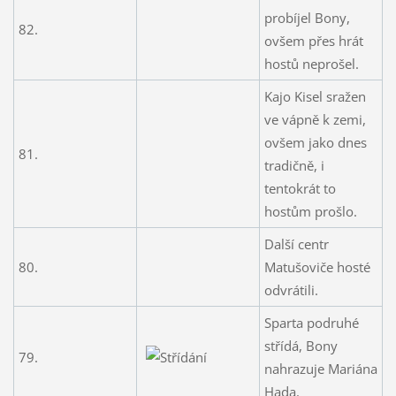
probíjel Bony,
82.
ovšem přes hrát
hostů neprošel.
Kajo Kisel sražen
ve vápně k zemi,
ovšem jako dnes
81.
tradičně, i
tentokrát to
hostům prošlo.
Další centr
80.
Matušoviče hosté
odvrátili.
Sparta podruhé
střídá, Bony
79.
nahrazuje Mariána
Hada.