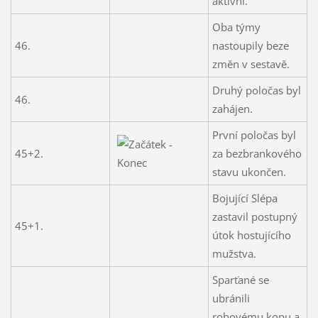
aktivní.
Oba týmy
46.
nastoupily beze
změn v sestavě.
Druhý poločas byl
46.
zahájen.
První poločas byl
45+2.
za bezbrankového
stavu ukončen.
Bojující Slépa
zastavil postupný
45+1.
útok hostujícího
mužstva.
Sparťané se
ubránili
rohovému kopu a