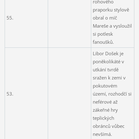
rohového
praporku stylově
55.
obral o míč
Mareše a vysloužil
si potlesk
fanoušků.
Libor Došek je
poněkolikáté v
utkání tvrdě
sražen k zemi v
pokutovém
53.
území, rozhodčí si
neférové až
zákeřné hry
teplických
obránců vůbec
nevšímá.