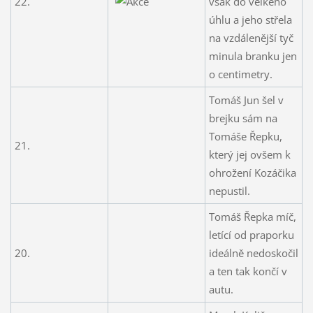
22.
však do velkého
úhlu a jeho střela
na vzdálenější tyč
minula branku jen
o centimetry.
Tomáš Jun šel v
brejku sám na
Tomáše Řepku,
21.
který jej ovšem k
ohrožení Kozáčika
nepustil.
Tomáš Řepka míč,
letící od praporku
20.
ideálně nedoskočil
a ten tak končí v
autu.