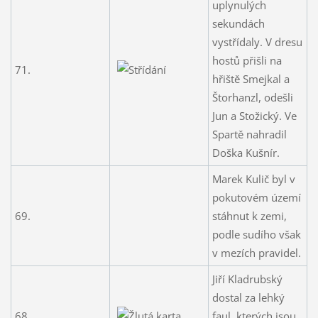
uplynulých
sekundách
vystřídaly. V dresu
hostů přišli na
71.
hřiště Smejkal a
Štorhanzl, odešli
Jun a Stožický. Ve
Spartě nahradil
Doška Kušnír.
Marek Kulič byl v
pokutovém území
69.
stáhnut k zemi,
podle sudího však
v mezích pravidel.
Jiří Kladrubský
dostal za lehký
68.
faul, kterých jsou