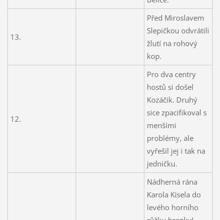
Před Miroslavem
Slepičkou odvrátili
13.
žlutí na rohový
kop.
Pro dva centry
hostů si došel
Kozáčik. Druhý
sice zpacifikoval s
12.
menšími
problémy, ale
vyřešil jej i tak na
jedničku.
Nádherná rána
Karola Kisela do
levého horního
růžku branky!