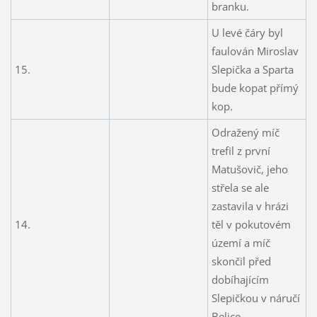
branku.
U levé čáry byl
faulován Miroslav
15.
Slepička a Sparta
bude kopat přímý
kop.
Odražený míč
trefil z první
Matušovič, jeho
střela se ale
zastavila v hrázi
14.
těl v pokutovém
území a míč
skončil před
dobíhajícím
Slepičkou v náručí
Belice.