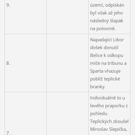
9.
území, odpískán
byl však až jeho
následný šlapák
na polovině.
Napadající Libor
došek donutil
Belice k odkopu
8.
míče na tribunu a
Sparta vhazuje
poblíž teplické
branky.
Individuálně to u
levého praporku z
pohledu
Teplických zkoušel
Miroslav Slepička,
7.