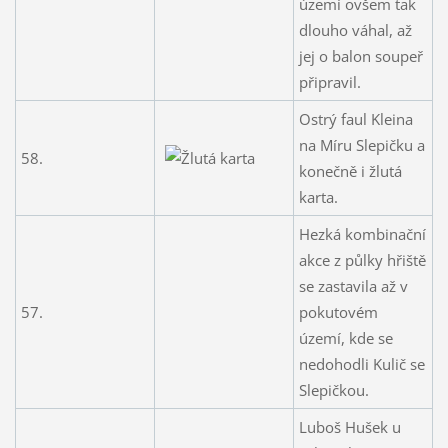
území ovšem tak
dlouho váhal, až
jej o balon soupeř
připravil.
Ostrý faul Kleina
na Míru Slepičku a
58.
konečně i žlutá
karta.
Hezká kombinační
akce z půlky hřiště
se zastavila až v
57.
pokutovém
území, kde se
nedohodli Kulič se
Slepičkou.
Luboš Hušek u