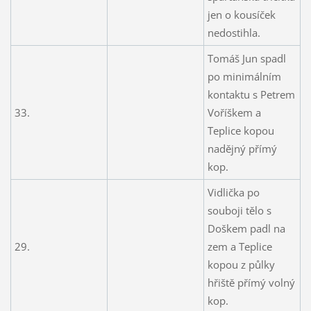
jen o kousíček
nedostihla.
Tomáš Jun spadl
po minimálním
kontaktu s Petrem
33.
Voříškem a
Teplice kopou
nadějný přímý
kop.
Vidlička po
souboji tělo s
Doškem padl na
29.
zem a Teplice
kopou z půlky
hřiště přímý volný
kop.