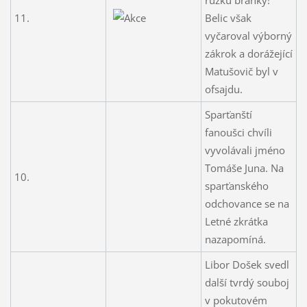
11.
Belic však
vyčaroval výborný
zákrok a dorážející
Matušovič byl v
ofsajdu.
Sparťanští
fanoušci chvíli
vyvolávali jméno
Tomáše Juna. Na
10.
sparťanského
odchovance se na
Letné zkrátka
nazapomíná.
Libor Došek svedl
další tvrdý souboj
v pokutovém