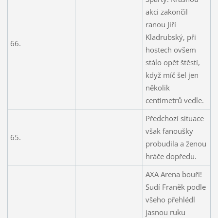
akci zakončil
ranou Jiří
Kladrubský, při
66.
hostech ovšem
stálo opět štěstí,
když míč šel jen
několik
centimetrů vedle.
Předchozí situace
však fanoušky
65.
probudila a ženou
hráče dopředu.
AXA Arena bouří!
Sudí Franěk podle
všeho přehlédl
jasnou ruku