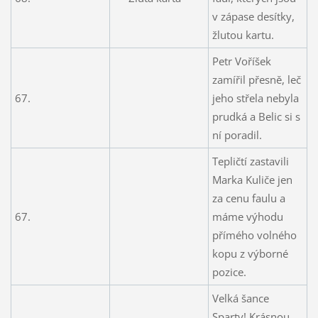
v zápase desítky,
žlutou kartu.
Petr Voříšek
zamířil přesně, leč
67.
jeho střela nebyla
prudká a Belic si s
ní poradil.
Tepličtí zastavili
Marka Kuliče jen
za cenu faulu a
67.
máme výhodu
přímého volného
kopu z výborné
pozice.
Velká šance
Sparty! Krásnou