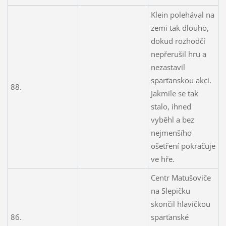
Klein polehával na
zemi tak dlouho,
dokud rozhodčí
nepřerušil hru a
nezastavil
sparťanskou akci.
88.
Jakmile se tak
stalo, ihned
vyběhl a bez
nejmenšího
ošetření pokračuje
ve hře.
Centr Matušoviče
na Slepičku
skončil hlavičkou
86.
sparťanské