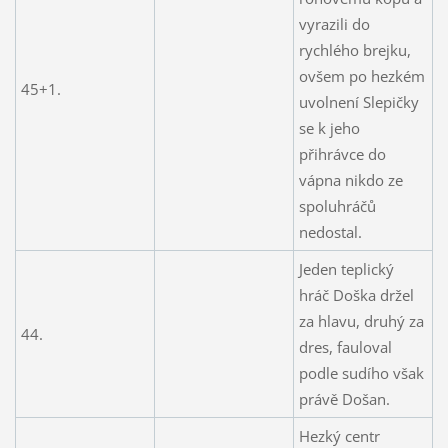
vyrazili do
rychlého brejku,
ovšem po hezkém
45+1.
uvolnení Slepičky
se k jeho
přihrávce do
vápna nikdo ze
spoluhráčů
nedostal.
Jeden teplický
hráč Doška držel
za hlavu, druhý za
44.
dres, fauloval
podle sudího však
právě Došan.
Hezký centr