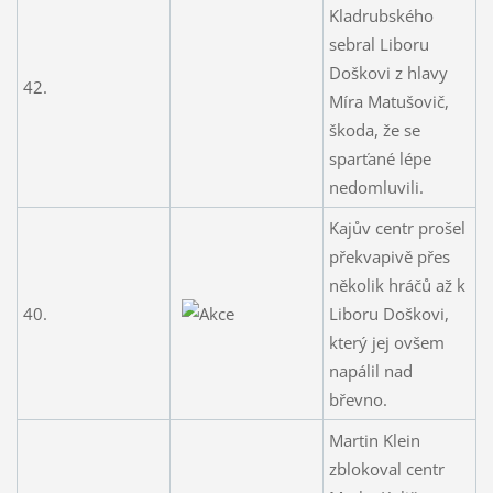
Kladrubského
sebral Liboru
Doškovi z hlavy
42.
Míra Matušovič,
škoda, že se
sparťané lépe
nedomluvili.
Kajův centr prošel
překvapivě přes
několik hráčů až k
40.
Liboru Doškovi,
který jej ovšem
napálil nad
břevno.
Martin Klein
zblokoval centr