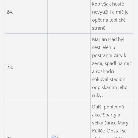
kop však hosté
24.
nevyužili a míč je
opět na teplické
straně.
Marián Had byl
sestřelen u
postranní čáry k
zemi, spadl na míč
23.
a rozhodčí
šokoval stadion
odpískáním jeho
ruky.
Další pohledná
akce Sparty a
velká šance Máry
Kuliče. Dostal se