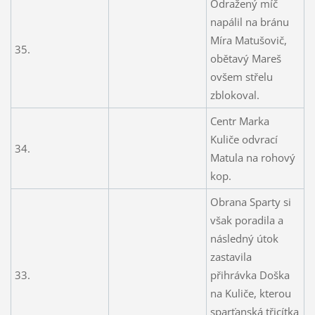
Odražený míč
napálil na bránu
Míra Matušovič,
35.
obětavý Mareš
ovšem střelu
zblokoval.
Centr Marka
Kuliče odvrací
34.
Matula na rohový
kop.
Obrana Sparty si
však poradila a
následný útok
zastavila
33.
přihrávka Doška
na Kuliče, kterou
sparťanská třicítka