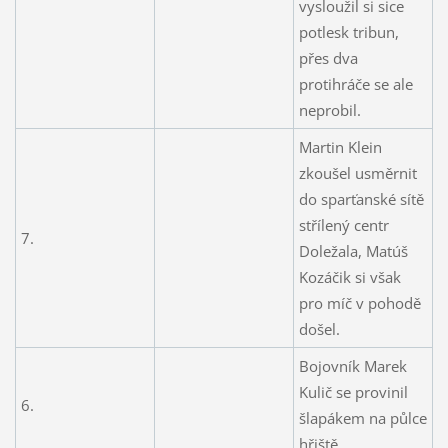
vysloužil si sice
potlesk tribun,
přes dva
protihráče se ale
neprobil.
Martin Klein
zkoušel usměrnit
do sparťanské sítě
střílený centr
7.
Doležala, Matúš
Kozáčik si však
pro míč v pohodě
došel.
Bojovník Marek
Kulič se provinil
6.
šlapákem na půlce
hřiště.