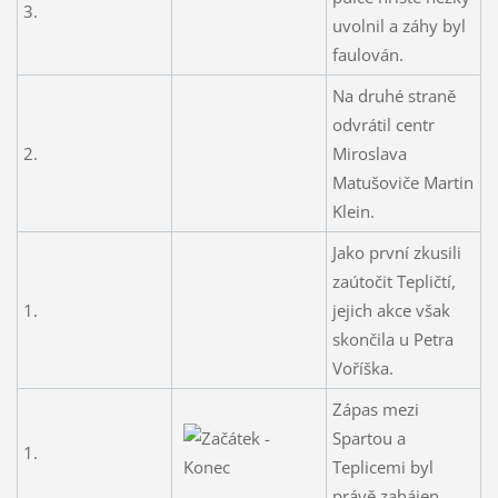
3.
uvolnil a záhy byl
faulován.
Na druhé straně
odvrátil centr
2.
Miroslava
Matušoviče Martin
Klein.
Jako první zkusili
zaútočit Tepličtí,
1.
jejich akce však
skončila u Petra
Voříška.
Zápas mezi
Spartou a
1.
Teplicemi byl
právě zahájen.