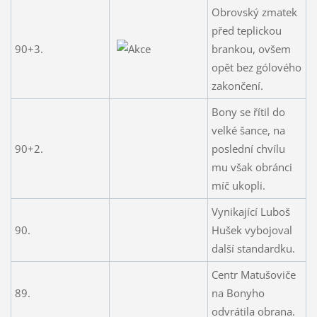
Obrovský zmatek
před teplickou
90+3.
brankou, ovšem
opět bez gólového
zakončení.
Bony se řítil do
velké šance, na
90+2.
poslední chvílu
mu však obránci
míč ukopli.
Vynikající Luboš
90.
Hušek vybojoval
další standardku.
Centr Matušoviče
89.
na Bonyho
odvrátila obrana.