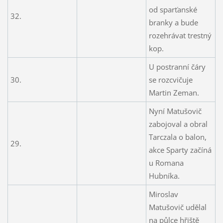
od sparťanské
32.
branky a bude
rozehrávat trestný
kop.
U postranní čáry
30.
se rozcvičuje
Martin Zeman.
Nyní Matušovič
zabojoval a obral
Tarczala o balon,
29.
akce Sparty začíná
u Romana
Hubníka.
Miroslav
Matušovič udělal
na půlce hřiště