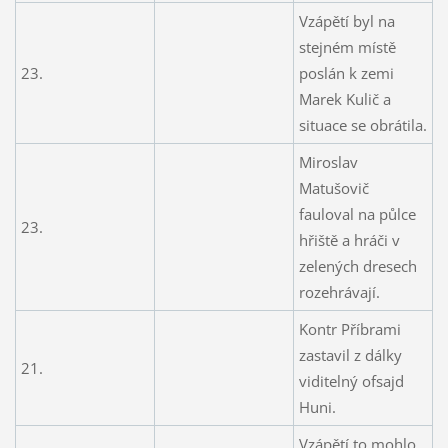
Vzápětí byl na
stejném místě
23.
poslán k zemi
Marek Kulič a
situace se obrátila.
Miroslav
Matušovič
fauloval na půlce
23.
hřiště a hráči v
zelených dresech
rozehrávají.
Kontr Příbrami
zastavil z dálky
21.
viditelný ofsajd
Huni.
Vzápětí to mohlo