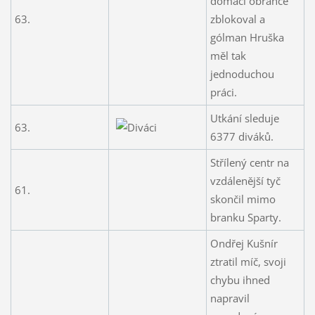
domácí obránce
63.
zblokoval a
gólman Hruška
měl tak
jednoduchou
práci.
Utkání sleduje
63.
6377 diváků.
Střílený centr na
vzdálenější tyč
61.
skončil mimo
branku Sparty.
Ondřej Kušnír
ztratil míč, svoji
chybu ihned
napravil