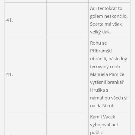
Ani tentokrát to
gólem neskončilo,
41.
Sparta má však
velký tlak.
Rohu se
Příbramští
ubránili, následný
tečovaný centr
41.
Manuela Pamiče
vytěsnil brankář
Hruška s
námahou všech sil
na další roh.
Kamil Vacek
vybojoval aut
poblíž