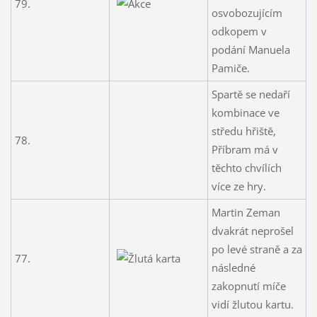
79.
osvobozujícím
odkopem v
podání Manuela
Pamiče.
Spartě se nedaří
kombinace ve
středu hřiště,
78.
Příbram má v
těchto chvílích
více ze hry.
Martin Zeman
dvakrát neprošel
po levé straně a za
77.
následné
zakopnutí míče
vidí žlutou kartu.