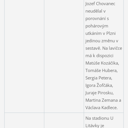
Jozef Chovanec
neudělal v
porovnání s
pohárovým
utkáním v Plzni
jedinou změnu v
sestavě. Na lavičce
má k dispozici
Matúše Kozáčika,
Tomáše Hubera,
Sergia Petera,
Igora Žofčáka,
Juraje Pirosku,
Martina Zemana a
Václava Kadlece.
Na stadionu U
Litávky je