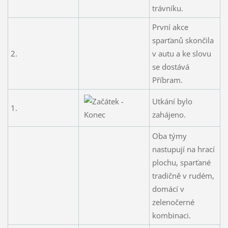
trávníku.
První akce
sparťanů skončila
2.
v autu a ke slovu
se dostává
Příbram.
Utkání bylo
1.
zahájeno.
Oba týmy
nastupují na hrací
plochu, sparťané
tradičně v rudém,
domácí v
zelenočerné
kombinaci.