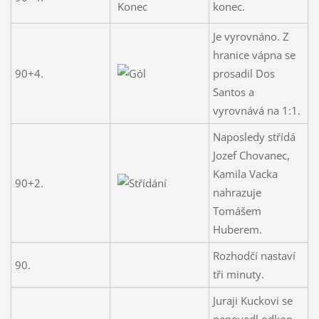
konec.
Je vyrovnáno. Z
hranice vápna se
90+4.
prosadil Dos
Santos a
vyrovnává na 1:1.
Naposledy střídá
Jozef Chovanec,
Kamila Vacka
90+2.
nahrazuje
Tomášem
Huberem.
Rozhodčí nastaví
90.
tři minuty.
Juraji Kuckovi se
nepovedl odkop