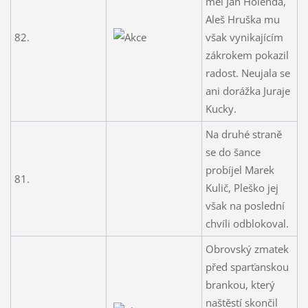
měl Jan Holenda,
Aleš Hruška mu
82.
však vynikajícím
zákrokem pokazil
radost. Neujala se
ani dorážka Juraje
Kucky.
Na druhé straně
se do šance
probíjel Marek
81.
Kulič, Pleško jej
však na poslední
chvíli odblokoval.
Obrovský zmatek
před sparťanskou
brankou, který
naštěstí skončil