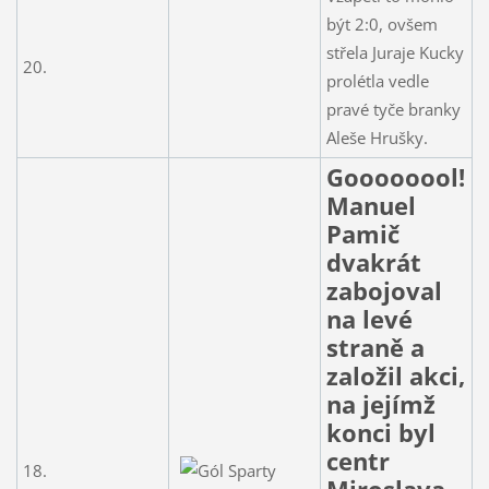
být 2:0, ovšem
střela Juraje Kucky
20.
prolétla vedle
pravé tyče branky
Aleše Hrušky.
Goooooool!
Manuel
Pamič
dvakrát
zabojoval
na levé
straně a
založil akci,
na jejímž
konci byl
centr
18.