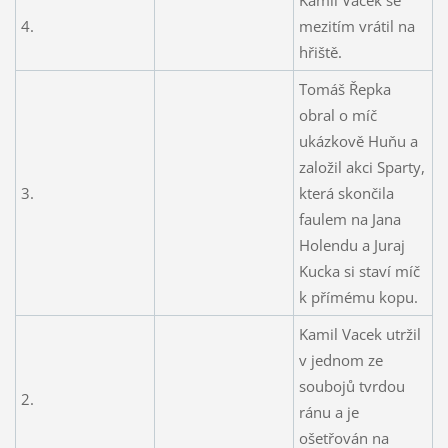
4.
mezitím vrátil na
hřiště.
Tomáš Řepka
obral o míč
ukázkově Huňu a
založil akci Sparty,
3.
která skončila
faulem na Jana
Holendu a Juraj
Kucka si staví míč
k přímému kopu.
Kamil Vacek utržil
v jednom ze
soubojů tvrdou
2.
ránu a je
ošetřován na