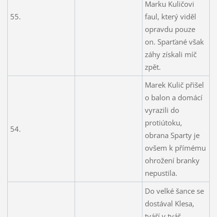
Marku Kuličovi
55.
faul, který viděl
opravdu pouze
on. Sparťané však
záhy získali míč
zpět.
Marek Kulič přišel
o balon a domácí
vyrazili do
protiútoku,
54.
obrana Sparty je
ovšem k přímému
ohrožení branky
nepustila.
Do velké šance se
dostával Klesa,
tváří v tvář