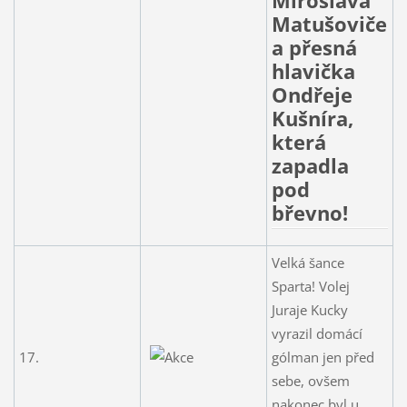
Miroslava
Matušoviče
a přesná
hlavička
Ondřeje
Kušníra,
která
zapadla
pod
břevno!
Velká šance
Sparta! Volej
Juraje Kucky
vyrazil domácí
17.
gólman jen před
sebe, ovšem
nakonec byl u