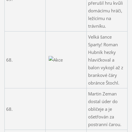
přerušil hru kvůli
domácímu hráči,
ležícímu na
trávníku.
Velká šance
Sparty! Roman
Hubník hezky
68.
hlavičkoval a
balon vykopl až z
brankové čáry
obránce Štochl.
Martin Zeman
dostal úder do
68.
obličeje a je
ošetřován za
postranní čarou.