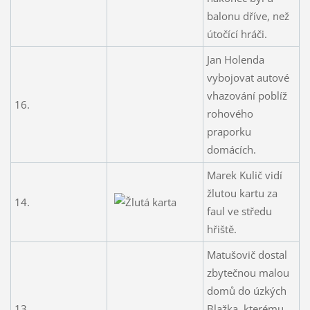
balonu dříve, než
útočící hráči.
Jan Holenda
vybojovat autové
vhazování poblíž
16.
rohového
praporku
domácích.
Marek Kulič vidí
žlutou kartu za
14.
faul ve středu
hřiště.
Matušovič dostal
zbytečnou malou
domů do úzkých
13.
Blažka, kterému