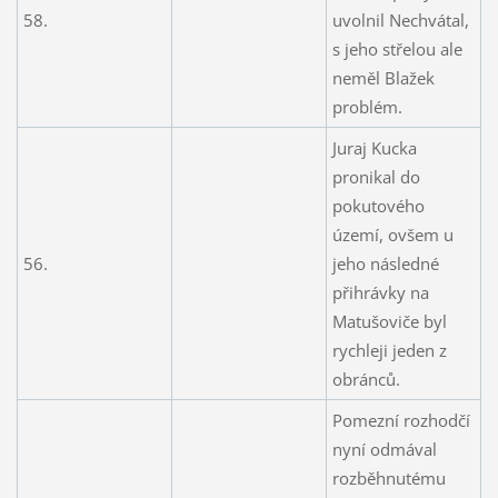
58.
uvolnil Nechvátal,
s jeho střelou ale
neměl Blažek
problém.
Juraj Kucka
pronikal do
pokutového
území, ovšem u
56.
jeho následné
přihrávky na
Matušoviče byl
rychleji jeden z
obránců.
Pomezní rozhodčí
nyní odmával
rozběhnutému