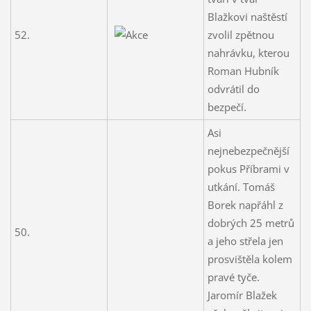
Blažkovi naštěstí
52.
zvolil zpětnou
nahrávku, kterou
Roman Hubník
odvrátil do
bezpečí.
Asi
nejnebezpečnější
pokus Příbrami v
utkání. Tomáš
Borek napřáhl z
dobrých 25 metrů
50.
a jeho střela jen
prosvištěla kolem
pravé tyče.
Jaromír Blažek