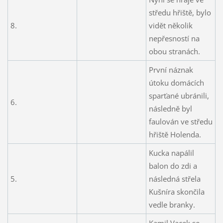
středu hřiště, bylo
8.
vidět několik
nepřesností na
obou stranách.
První náznak
útoku domácích
sparťané ubránili,
6.
následně byl
faulován ve středu
hřiště Holenda.
Kucka napálil
balon do zdi a
5.
následná střela
Kušníra skončila
vedle branky.
Kamil Vacek se