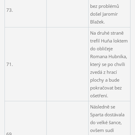
bez problémů
73.
došel Jaromír
Blažek.
Na druhé straně
trefil Huňa loktem
do obličeje
Romana Hubníka,
71.
který se po chvíli
zvedá z hrací
plochy a bude
pokračovat bez
ošetření.
Následně se
Sparta dostávala
do velké šance,
ovšem sudí
69.