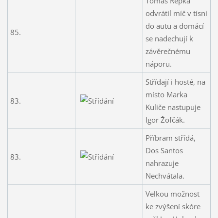
Tomáš Řepka
odvrátil míč v tísni
do autu a domácí
85.
se nadechují k
závěrečnému
náporu.
Střídají i hosté, na
místo Marka
83.
Kuliče nastupuje
Igor Žofčák.
Příbram střídá,
Dos Santos
83.
nahrazuje
Nechvátala.
Velkou možnost
ke zvýšení skóre