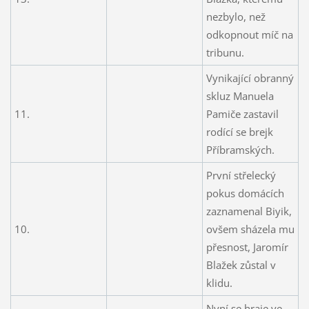
nezbylo, než
odkopnout míč na
tribunu.
Vynikající obranný
skluz Manuela
11.
Pamiče zastavil
rodící se brejk
Příbramských.
První střelecký
pokus domácích
zaznamenal Biyik,
10.
ovšem sházela mu
přesnost, Jaromír
Blažek zůstal v
klidu.
Nyní se hraje ve