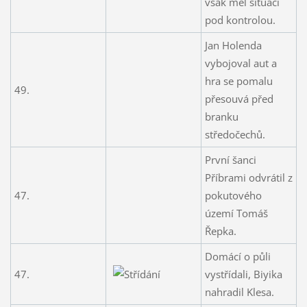
však měl situaci
pod kontrolou.
Jan Holenda
vybojoval aut a
hra se pomalu
49.
přesouvá před
branku
středočechů.
První šanci
Příbrami odvrátil z
47.
pokutového
území Tomáš
Řepka.
Domácí o půli
47.
vystřídali, Biyika
nahradil Klesa.