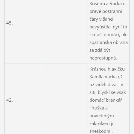
Kušníra a Vacka u
pravé postranní
čáry v šanci
45.
nevyústila, nyní to
zkouší domácí, ale
sparťanská obrana
se zdá být
neprostupná.
Krásnou hlavičku
Kamila Vacka už
už viděli diváci v
síti, blýskl se však
42.
domácí brankář
Hruška a
povedeným
zákrokem ji
zneškodnil.