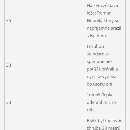
Na zem zůstává
ležet Roman
35.
Hubník, který se
nepříjemně srazil
s Borkem.
I druhou
standardku
sparťané bez
33.
potíží ubránili a
nyní se vydávají
do útoku oni.
Tomáš Řepka
33.
odvrátil míč na
roh.
Biyik byl faulován
zhruba 30 metrů