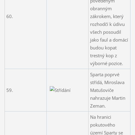
povedeným
obranným
60.
zákrokem, který
rozhodčí k údivu
všech posoudil
jako faul a domácí
budou kopat
trestný kop z
výborné pozice.
Sparta poprvé
střídá, Miroslava
59.
Matušoviče
nahrazuje Martin
Zeman.
Na hranici
pokutového
území Sparty se