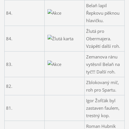
Belaň lapil
84.
Řepkovu pěknou
hlavičku.
Žlutá pro
84.
Obermajera.
Vzápětí další roh.
Zemanova ránu
83.
vytěsnil Belaň na
tyč!!! Další roh.
Zblokovaný míč,
82.
roh pro Spartu.
Igor Žofčák byl
81.
zastaven faulem,
trestný kop.
Roman Hubník