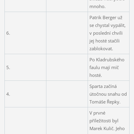
mnoho.
Patrik Berger už
se chystal vypálit,
6.
v poslední chvíli
jej hosté stačili
zablokovat.
Po Kladrubského
5.
faulu mají míč
hosté.
Sparta začíná
4.
útočnou snahu od
Tomáše Řepky.
V prvné
příležitosti byl
Marek Kulič. Jeho