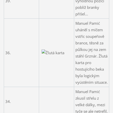
39.
výhodnou pozici
poblíž branky
přišel...
Manuel Pamić
uháněl s míčem
vstříc soupeřově
brance, těsně za
půlkou jej na zem
36.
stáhl Grznár. Žlutá
karta pro
hostujícího beka
byla logickým
vyústěním situace.
Manuel Pamić
zkusil střelu z
34.
velké dálky, mezi
tyče se ale netrefil.