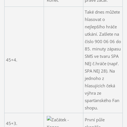
Také dnes můžete
hlasovat o
nejlepšího hráče
utkání. Zašlete na
číslo 900 06 06 do
85. minuty zápasu
SMS ve tvaru SPA
45+4.
NEJ č.hráče (např.
SPA NEJ 28). Na
jednoho z
hlasujících čeká
výhra ze
sparťanského Fan
shopu.
První půle
45+3.
skončila.