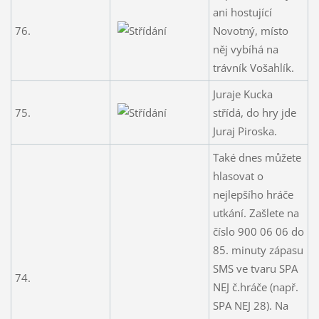
ani hostující
76.
Novotný, místo
něj vybíhá na
trávník Vošahlík.
Juraje Kucka
75.
střídá, do hry jde
Juraj Piroska.
Také dnes můžete
hlasovat o
nejlepšího hráče
utkání. Zašlete na
číslo 900 06 06 do
85. minuty zápasu
SMS ve tvaru SPA
74.
NEJ č.hráče (např.
SPA NEJ 28). Na