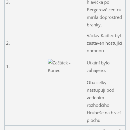
3.
hlavička po
Bergerově centru
mířila doprostřed
branky.
Václav Kadlec byl
2.
zastaven hostující
obranou.
Utkání bylo
1.
zahájeno.
Oba celky
nastupují pod
vedením
rozhodčího
Hrubeše na hrací
plochu.