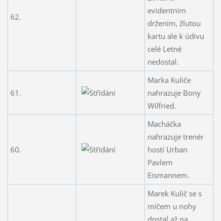
evidentním
62.
držením, žlutou
kartu ale k údivu
celé Letné
nedostal.
Marka Kuliče
61.
nahrazuje Bony
Wilfried.
Macháčka
nahrazuje trenér
60.
hostí Urban
Pavlem
Eismannem.
Marek Kulič se s
míčem u nohy
dostal až na