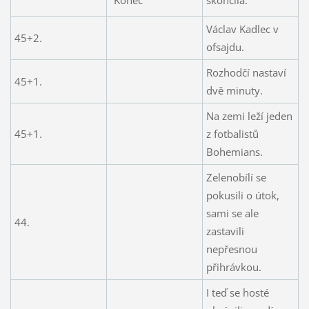
Václav Kadlec v
45+2.
ofsajdu.
Rozhodčí nastaví
45+1.
dvě minuty.
Na zemi leží jeden
45+1.
z fotbalistů
Bohemians.
Zelenobílí se
pokusili o útok,
sami se ale
44.
zastavili
nepřesnou
přihrávkou.
I teď se hosté