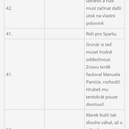
ubránili a rudí
42.
musí začínat další
útok na vlastní
polovině.
41.
Roh pro Spartu.
Grznár si teď
musel hodně
oddechnout.
Znovu tvrdě
41.
fauloval Manuela
Pamiće, rozhodčí
Hrubeš mu
tentokrát pouze
domluvil.
Marek Kulič tak
dlouho váhal, až o