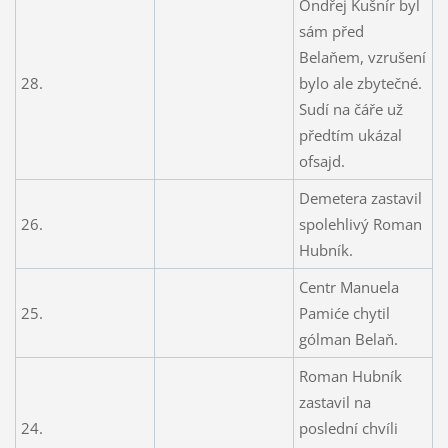
Ondřej Kušnír byl
sám před
Belaňem, vzrušení
28.
bylo ale zbytečné.
Sudí na čáře už
předtím ukázal
ofsajd.
Demetera zastavil
26.
spolehlivý Roman
Hubník.
Centr Manuela
25.
Pamiće chytil
gólman Belaň.
Roman Hubník
zastavil na
24.
poslední chvíli