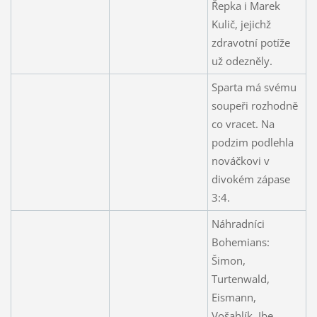
Řepka i Marek
Kulič, jejichž
zdravotní potíže
už odezněly.
Sparta má svému
soupeři rozhodně
co vracet. Na
podzim podlehla
nováčkovi v
divokém zápase
3:4.
Náhradníci
Bohemians:
Šimon,
Turtenwald,
Eismann,
Vošahlík, Ibe,