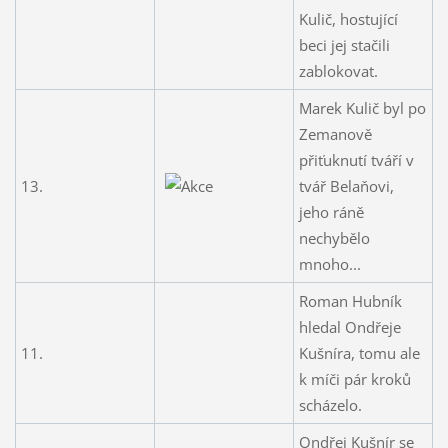
Kulič, hostující
beci jej stačili
zablokovat.
Marek Kulič byl po
Zemanově
přiťuknutí tváří v
13.
tvář Belaňovi,
jeho ráně
nechybělo
mnoho...
Roman Hubník
hledal Ondřeje
11.
Kušníra, tomu ale
k míči pár kroků
scházelo.
Ondřej Kušnír se