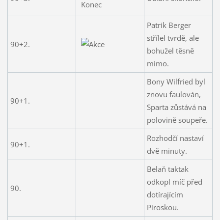
Patrik Berger
střílel tvrdě, ale
90+2.
bohužel těsně
mimo.
Bony Wilfried byl
znovu faulován,
90+1.
Sparta zůstává na
polovině soupeře.
Rozhodčí nastaví
90+1.
dvě minuty.
Belaň taktak
odkopl míč před
90.
dotírajícím
Piroskou.