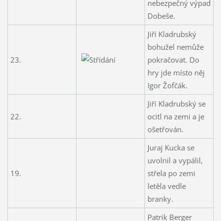
nebezpečný výpad
Dobeše.
Jiří Kladrubský
bohužel nemůže
23.
pokračovat. Do
hry jde místo něj
Igor Žofčák.
Jiří Kladrubský se
22.
ocitl na zemi a je
ošetřován.
Juraj Kucka se
uvolnil a vypálil,
19.
střela po zemi
letěla vedle
branky.
Patrik Berger