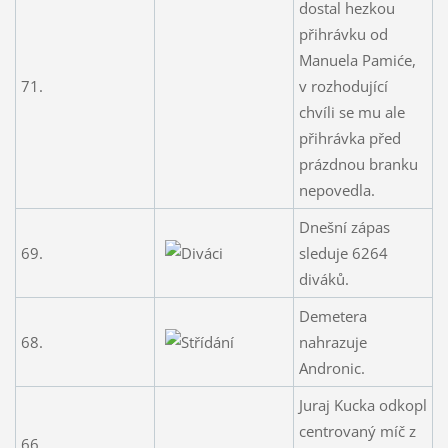
dostal hezkou
přihrávku od
Manuela Pamiće,
71.
v rozhodující
chvíli se mu ale
přihrávka před
prázdnou branku
nepovedla.
Dnešní zápas
69.
sleduje 6264
diváků.
Demetera
68.
nahrazuje
Andronic.
Juraj Kucka odkopl
centrovaný míč z
66.