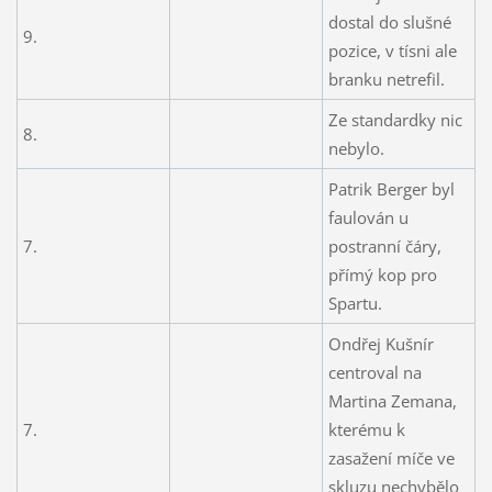
dostal do slušné
9.
pozice, v tísni ale
branku netrefil.
Ze standardky nic
8.
nebylo.
Patrik Berger byl
faulován u
7.
postranní čáry,
přímý kop pro
Spartu.
Ondřej Kušnír
centroval na
Martina Zemana,
7.
kterému k
zasažení míče ve
skluzu nechybělo