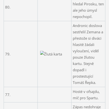
hledal Pirosku, ten
80.
ale jeho úmysl
nepochopil.
Andronic doslova
sestřelil Zemana a
přestože si diváci
hlasitě žádali
vyloučení, viděl
79.
pouze žlutou
kartu. Stejně
dopadl i
prostestující
Tomáš Řepka.
Hosté v ofsajdu,
77.
míč pro Spartu.
Zápas nedohraje