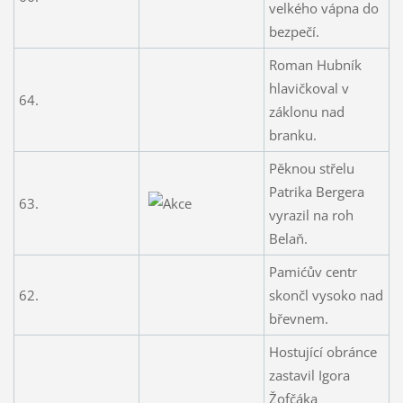
velkého vápna do
bezpečí.
Roman Hubník
hlavičkoval v
64.
záklonu nad
branku.
Pěknou střelu
Patrika Bergera
63.
vyrazil na roh
Belaň.
Pamićův centr
62.
skončl vysoko nad
břevnem.
Hostující obránce
zastavil Igora
Žofčáka