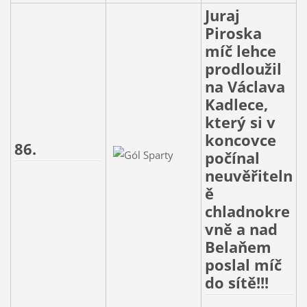
Juraj
Piroska
míč lehce
prodloužil
na Václava
Kadlece,
který si v
koncovce
86.
počínal
neuvěřiteln
ě
chladnokre
vně a nad
Belaňem
poslal míč
do sítě!!!