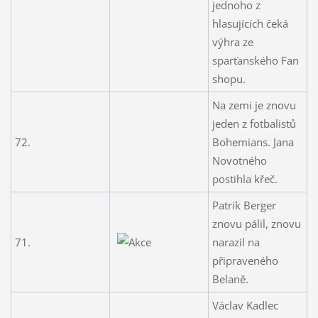
jednoho z
hlasujících čeká
výhra ze
sparťanského Fan
shopu.
Na zemi je znovu
jeden z fotbalistů
72.
Bohemians. Jana
Novotného
postihla křeč.
Patrik Berger
znovu pálil, znovu
71.
narazil na
připraveného
Belaně.
Václav Kadlec