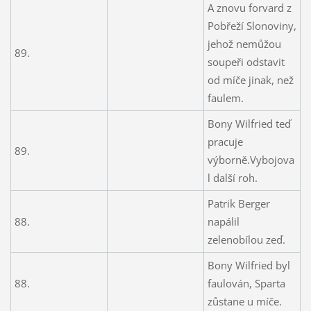
A znovu forvard z
Pobřeží Slonoviny,
jehož nemůžou
89.
soupeři odstavit
od míče jinak, než
faulem.
Bony Wilfried teď
pracuje
89.
výborně.Vybojova
l další roh.
Patrik Berger
88.
napálil
zelenobílou zeď.
Bony Wilfried byl
88.
faulován, Sparta
zůstane u míče.