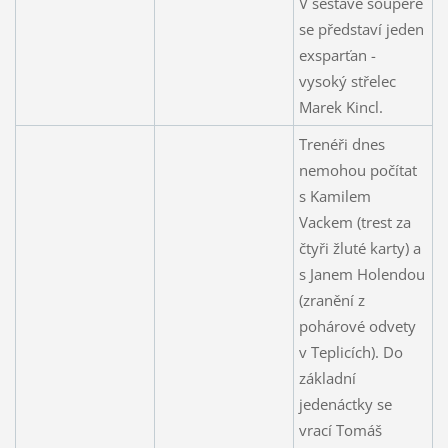
V sestavě soupeře
se představí jeden
exsparťan -
vysoký střelec
Marek Kincl.
Trenéři dnes
nemohou počítat
s Kamilem
Vackem (trest za
čtyři žluté karty) a
s Janem Holendou
(zranění z
pohárové odvety
v Teplicích). Do
základní
jedenáctky se
vrací Tomáš