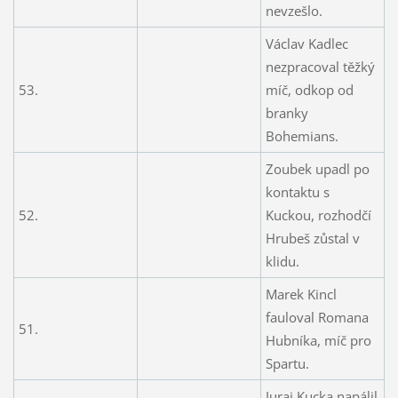
nevzešlo.
Václav Kadlec
nezpracoval těžký
53.
míč, odkop od
branky
Bohemians.
Zoubek upadl po
kontaktu s
52.
Kuckou, rozhodčí
Hrubeš zůstal v
klidu.
Marek Kincl
fauloval Romana
51.
Hubníka, míč pro
Spartu.
Juraj Kucka napálil