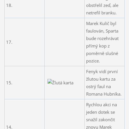
18.
obstřelil zeď, ale
netrefil branku.
Marek Kulič byl
faulován, Sparta
bude rozehrávat
17.
přímý kop z
poměrně slušné
pozice.
Fenyk vidí první
žlutou kartu za
15.
ostrý faul na
Romana Hubníka.
Rychlou akci na
jeden dotek se
snažil zakončit
14.
znovu Marek