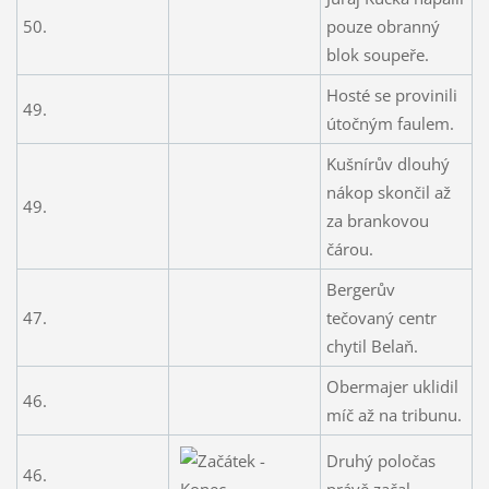
50.
pouze obranný
blok soupeře.
Hosté se provinili
49.
útočným faulem.
Kušnírův dlouhý
nákop skončil až
49.
za brankovou
čárou.
Bergerův
47.
tečovaný centr
chytil Belaň.
Obermajer uklidil
46.
míč až na tribunu.
Druhý poločas
46.
právě začal.