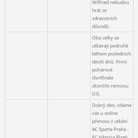
Wilfried nebudou
hrát ze
zdravotních
důvodů.
Oba celky se
utkávají podruhé
během posledních
devíti dnů. První
pohárové
čtvrtfinále
skončilo remízou
0:0.
Dobrý den, vítáme
vás u online
přenosu z utkání
AC Sparta Praha -
FC Viktoria Plzeň.