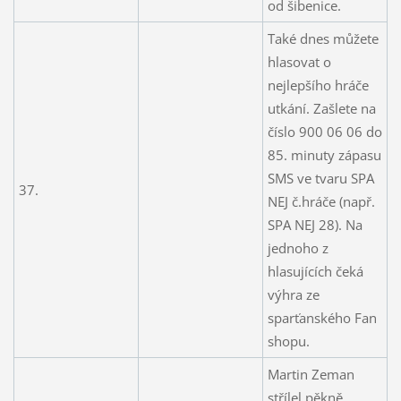
od šibenice.
Také dnes můžete
hlasovat o
nejlepšího hráče
utkání. Zašlete na
číslo 900 06 06 do
85. minuty zápasu
SMS ve tvaru SPA
37.
NEJ č.hráče (např.
SPA NEJ 28). Na
jednoho z
hlasujících čeká
výhra ze
sparťanského Fan
shopu.
Martin Zeman
střílel pěkně,