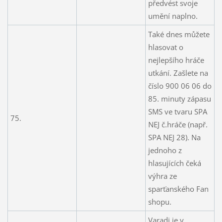
předvést svoje
umění naplno.
Také dnes můžete
hlasovat o
nejlepšího hráče
utkání. Zašlete na
číslo 900 06 06 do
85. minuty zápasu
SMS ve tvaru SPA
75.
NEJ č.hráče (např.
SPA NEJ 28). Na
jednoho z
hlasujících čeká
výhra ze
sparťanského Fan
shopu.
Varadi je v