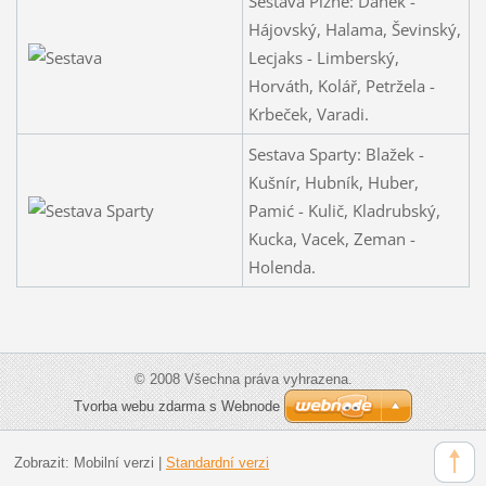
Sestava Plzně: Daněk -
Hájovský, Halama, Ševinský,
Lecjaks - Limberský,
Horváth, Kolář, Petržela -
Krbeček, Varadi.
Sestava Sparty: Blažek -
Kušnír, Hubník, Huber,
Pamić - Kulič, Kladrubský,
Kucka, Vacek, Zeman -
Holenda.
© 2008 Všechna práva vyhrazena.
Tvorba webu zdarma s Webnode
Zobrazit:
Mobilní verzi
|
Standardní verzi