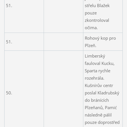
51.
střelu Blažek
pouze
zkontroloval
očima.
Rohový kop pro
51.
Plzeň.
Limberský
fauloval Kucku,
Sparta rychle
rozehrála.
Kušnírův centr
50.
poslal Kladrubský
do bránících
Plzeňanů, Pamić
následně pálil
pouze doprostřed