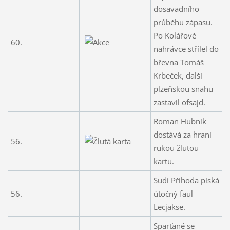
dosavadního
průběhu zápasu.
Po Kolářově
60.
nahrávce střílel do
břevna Tomáš
Krbeček, další
plzeňskou snahu
zastavil ofsajd.
Roman Hubník
dostává za hraní
56.
rukou žlutou
kartu.
Sudí Příhoda píská
56.
útočný faul
Lecjakse.
Sparťané se