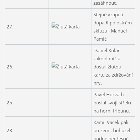
zasáhnout.
Stejně vzápětí
dopadl po ostrém
27.
skluzu i Manuel
Pamić
Daniel Kolář
zakopl míč a
26.
dostal žlutou
kartu za zdržování
hry.
Pavel Horváth
25.
poslal svoji střelu
na horní tribunu.
Kamil Vacek pálí
23.
po zemi, bohužel
hodně nepřesně.