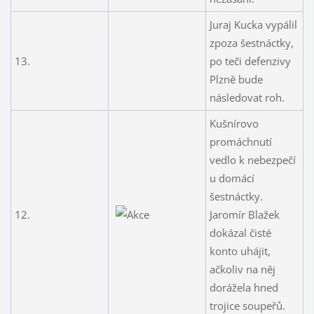
Juraj Kucka vypálil
zpoza šestnáctky,
13.
po teči defenzivy
Plzně bude
následovat roh.
Kušnírovo
promáchnutí
vedlo k nebezpečí
u domácí
šestnáctky.
12.
Jaromír Blažek
dokázal čisté
konto uhájit,
ačkoliv na něj
dorážela hned
trojice soupeřů.