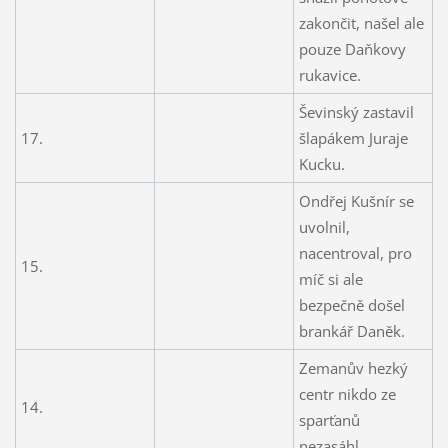
zakončit, našel ale
pouze Daňkovy
rukavice.
Ševinský zastavil
17.
šlapákem Juraje
Kucku.
Ondřej Kušnír se
uvolnil,
nacentroval, pro
15.
míč si ale
bezpečně došel
brankář Daněk.
Zemanův hezký
centr nikdo ze
14.
sparťanů
nezasáhl.