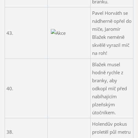
branku.
Pavel Horváth se
nádherně opřel do
míče, Jaromír
43.
Blažek neméně
skvělě vyrazil míč
na roh!
Blažek musel
hodně rychle z
branky, aby
40.
odkopl míč před
nabíhajícím
plzeňským
útočníkem.
Holendův pokus
38.
proletěl půl metru