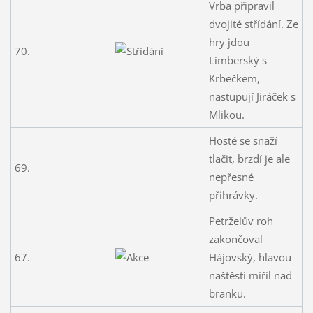
Vrba připravil
dvojité střídání. Ze
hry jdou
70.
Limberský s
Krbečkem,
nastupují Jiráček s
Mlikou.
Hosté se snaží
tlačit, brzdí je ale
69.
nepřesné
přihrávky.
Petrželův roh
zakončoval
67.
Hájovský, hlavou
naštěstí mířil nad
branku.