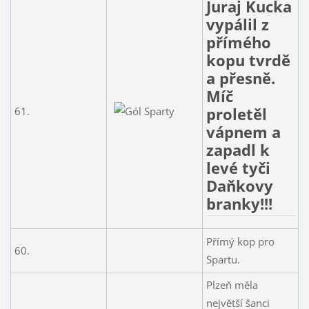
Juraj Kucka
vypálil z
přímého
kopu tvrdě
a přesně.
Míč
proletěl
61.
vápnem a
zapadl k
levé tyči
Daňkovy
branky!!!
Přímý kop pro
60.
Spartu.
Plzeň měla
největší šanci