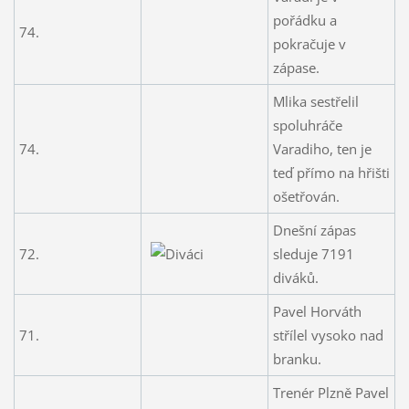
pořádku a
74.
pokračuje v
zápase.
Mlika sestřelil
spoluhráče
74.
Varadiho, ten je
teď přímo na hřišti
ošetřován.
Dnešní zápas
72.
sleduje 7191
diváků.
Pavel Horváth
71.
střílel vysoko nad
branku.
Trenér Plzně Pavel