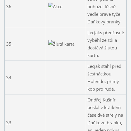
36.
bohužel těsně
vedle pravé tyče
Daňkovy branky.
Lecjaks předčasně
vyběhl ze zdi a
35.
dostává žlutou
kartu.
Lecjak stáhl před
šestnáctkou
34.
Holendu, přímý
kop pro rudé.
Ondřej Kušnír
poslal v krátkém
čase dvě střely na
33.
Daňkovu branku,
ani jeden pokus