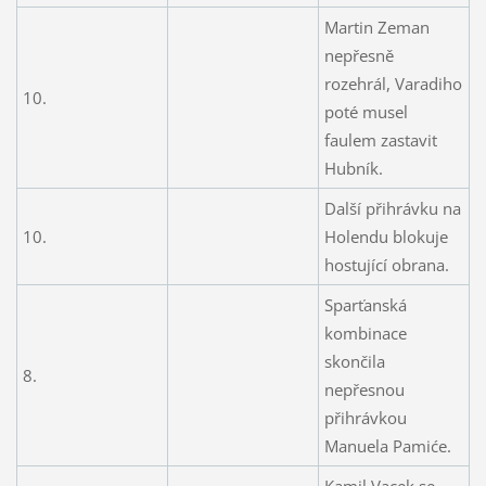
Martin Zeman
nepřesně
rozehrál, Varadiho
10.
poté musel
faulem zastavit
Hubník.
Další přihrávku na
10.
Holendu blokuje
hostující obrana.
Sparťanská
kombinace
skončila
8.
nepřesnou
přihrávkou
Manuela Pamiće.
Kamil Vacek se