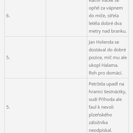
opřel za vápnem
6.
do míče, střela
letěla dobré dva
metry nad branku.
Jan Holenda se
dostával do dobré
5.
pozice, míč mu ale
ukopl Halama.
Roh pro domácí.
Petržela upadl na
hranici šestnáctky,
sudí Příhoda ale
5.
faul k nevoli
plzeňského
záložníka
neodpískal.