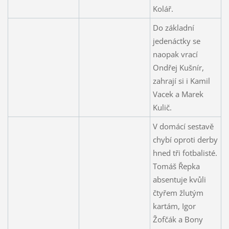
Kolář.
Do základní
jedenáctky se
naopak vrací
Ondřej Kušnír,
zahrají si i Kamil
Vacek a Marek
Kulič.
V domácí sestavě
chybí oproti derby
hned tři fotbalisté.
Tomáš Řepka
absentuje kvůli
čtyřem žlutým
kartám, Igor
Žofčák a Bony