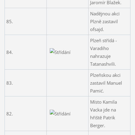
Jaromír Blažek.
Nadějnou akci
85.
Plzně zastavil
ofsajd.
Plzeň střídá -
Varadiho
84.
nahrazuje
Tatanashvili.
Plzeňskou akci
83.
zastavil Manuel
Pamić.
Místo Kamila
Vacka jde na
82.
hřiště Patrik
Berger.