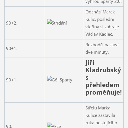
výhrou Sparty 2:0.
Odchází Marek
Kulič, poslední
90+2.
vteřiny si zahraje
Václav Kadlec.
Rozhodčí nastaví
90+1.
dvě minuty.
Jiří
Kladrubský
s
90+1.
přehledem
proměňuje!
Střelu Marka
Kuliče zastavila
ruka hostujícího
90.