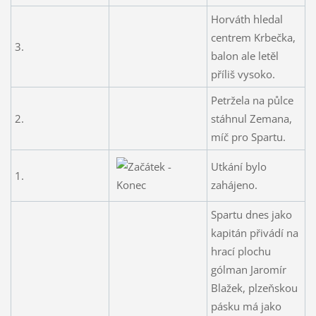
Horváth hledal
centrem Krbečka,
3.
balon ale letěl
příliš vysoko.
Petržela na půlce
2.
stáhnul Zemana,
míč pro Spartu.
Utkání bylo
1.
zahájeno.
Spartu dnes jako
kapitán přivádí na
hrací plochu
gólman Jaromír
Blažek, plzeňskou
pásku má jako