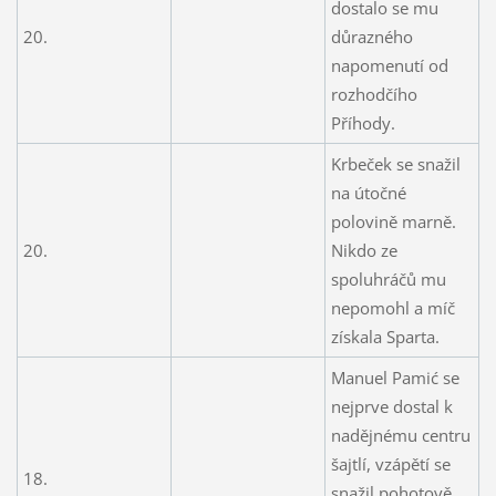
dostalo se mu
20.
důrazného
napomenutí od
rozhodčího
Příhody.
Krbeček se snažil
na útočné
polovině marně.
20.
Nikdo ze
spoluhráčů mu
nepomohl a míč
získala Sparta.
Manuel Pamić se
nejprve dostal k
nadějnému centru
šajtlí, vzápětí se
18.
snažil pohotově