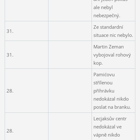
ale nebyl
nebezpečný.
Ze standardní
31.
situace nic nebylo.
Martin Zeman
31.
vybojoval rohový
kop.
Pamićovu
střílenou
28.
přihrávku
nedokázal nikdo
poslat na branku.
Lecjaksův centr
nedokázal ve
28.
vápně nikdo